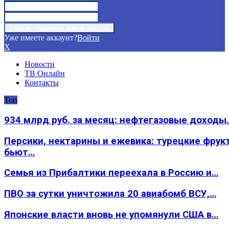
Уже имеете аккаунт?
Войти
X
Новости
ТВ Онлайн
Контакты
Топ
934 млрд руб. за месяц: нефтегазовые доходы
Персики, нектарины и ежевика: турецкие фрук
бьют…
Семья из Прибалтики переехала в Россию и…
ПВО за сутки уничтожила 20 авиабомб ВСУ,…
Японские власти вновь не упомянули США в…