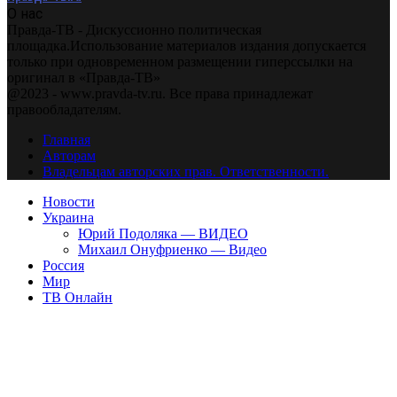
О нас
Правда-ТВ - Дискуссионно политическая
площадка.Использование материалов издания допускается
только при одновременном размещении гиперссылки на
оригинал в «Правда-ТВ»
@2023 - www.pravda-tv.ru. Все права принадлежат
правообладателям.
Главная
Авторам
Владельцам авторских прав. Ответственности.
Новости
Украина
Юрий Подоляка — ВИДЕО
Михаил Онуфриенко — Видео
Россия
Мир
ТВ Онлайн