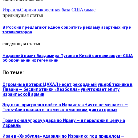
Израиль
Сирия
ирак
военная база США
хамас
предыдущая статья
В России предлагают вдвое сократить рекламу азартных игр и
тотализаторов
следующая статья
Недавний визит Владимира Путина в Китай сигнализирует США
об окончании их гегемонии
По теме:
Огромные потери: ЦАХАЛ несет рекордный ущерб технике в
Ливане — беспилотники «Хезболла» уничтожает элиту
израильской армии
Эрдоган пригрозил войти в Израиль: «Ничто не мешает» —
Тель-Авив назвал его «мегаломанским диктатором»
Трамп снял угрозу удара по Ирану — и переложил цену на
Израиль
Иран и «Хизбулла» ударили по Израилю: под прицелом —