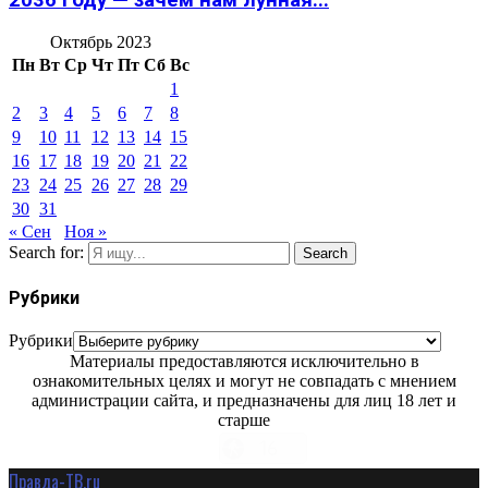
2036 году — зачем нам лунная...
Октябрь 2023
Пн
Вт
Ср
Чт
Пт
Сб
Вс
1
2
3
4
5
6
7
8
9
10
11
12
13
14
15
16
17
18
19
20
21
22
23
24
25
26
27
28
29
30
31
« Сен
Ноя »
Search for:
Search
Рубрики
Рубрики
Материалы предоставляются исключительно в
ознакомительных целях и могут не совпадать с мнением
администрации сайта, и предназначены для лиц 18 лет и
старше
Правда-ТВ.ru