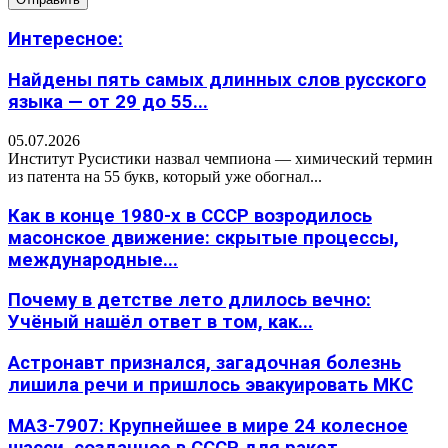
Интересное:
Найдены пять самых длинных слов русского
языка — от 29 до 55...
05.07.2026
Институт Русистики назвал чемпиона — химический термин
из патента на 55 букв, который уже обогнал...
Как в конце 1980-х в СССР возродилось
масонское движение: скрытые процессы,
международные...
Почему в детстве лето длилось вечно:
Учёный нашёл ответ в том, как...
Астронавт признался, загадочная болезнь
лишила речи и пришлось эвакуировать МКС
МАЗ-7907: Крупнейшее в мире 24 колесное
шасси, созданное в СССР для ракет...