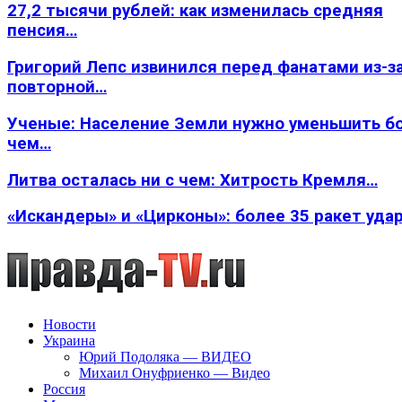
27,2 тысячи рублей: как изменилась средняя
пенсия…
Григорий Лепс извинился перед фанатами из-з
повторной…
Ученые: Население Земли нужно уменьшить б
чем…
Литва осталась ни с чем: Хитрость Кремля…
«Искандеры» и «Цирконы»: более 35 ракет уда
Новости
Украина
Юрий Подоляка — ВИДЕО
Михаил Онуфриенко — Видео
Россия