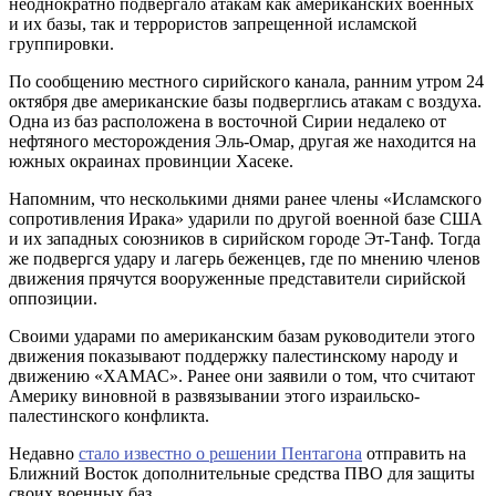
неоднократно подвергало атакам как американских военных
и их базы, так и террористов запрещенной исламской
группировки.
По сообщению местного сирийского канала, ранним утром 24
октября две американские базы подверглись атакам с воздуха.
Одна из баз расположена в восточной Сирии недалеко от
нефтяного месторождения Эль-Омар, другая же находится на
южных окраинах провинции Хасеке.
Напомним, что несколькими днями ранее члены «Исламского
сопротивления Ирака» ударили по другой военной базе США
и их западных союзников в сирийском городе Эт-Танф. Тогда
же подвергся удару и лагерь беженцев, где по мнению членов
движения прячутся вооруженные представители сирийской
оппозиции.
Своими ударами по американским базам руководители этого
движения показывают поддержку палестинскому народу и
движению «ХАМАС». Ранее они заявили о том, что считают
Америку виновной в развязывании этого израильско-
палестинского конфликта.
Недавно
стало известно о решении Пентагона
отправить на
Ближний Восток дополнительные средства ПВО для защиты
своих военных баз.