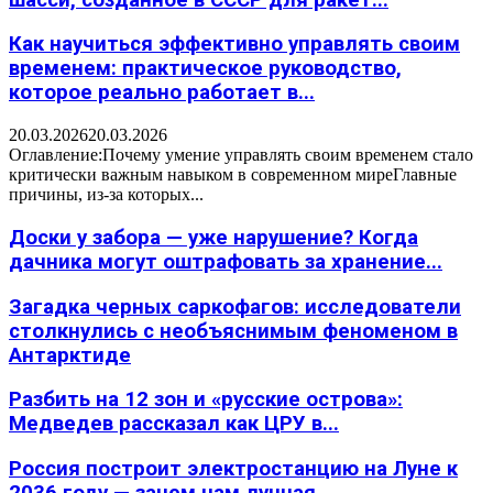
Как научиться эффективно управлять своим
временем: практическое руководство,
которое реально работает в...
20.03.2026
20.03.2026
Оглавление:Почему умение управлять своим временем стало
критически важным навыком в современном миреГлавные
причины, из-за которых...
Доски у забора — уже нарушение? Когда
дачника могут оштрафовать за хранение...
Загадка черных саркофагов: исследователи
столкнулись с необъяснимым феноменом в
Антарктиде
Разбить на 12 зон и «русские острова»:
Медведев рассказал как ЦРУ в...
Россия построит электростанцию на Луне к