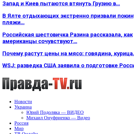
Запад и Киев пытаются втянуть Грузию в…
В Ялте отдыхающих экстренно призвали покин
пляжи…
Российская шестовичка Разина рассказала, как
американцы сочувствуют…
Почему растут цены на мясо: говядина, курица
WSJ: разведка США заявила о подготовке Росс
Новости
Украина
Юрий Подоляка — ВИДЕО
Михаил Онуфриенко — Видео
Россия
Мир
ТВ Онлайн