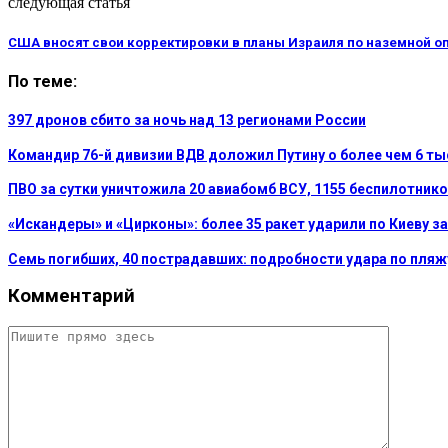
следующая статья
США вносят свои корректировки в планы Израиля по наземной оп
По теме:
397 дронов сбито за ночь над 13 регионами России
Командир 76-й дивизии ВДВ доложил Путину о более чем 6 т
ПВО за сутки уничтожила 20 авиабомб ВСУ, 1155 беспилотнико
«Искандеры» и «Цирконы»: более 35 ракет ударили по Киеву за
Семь погибших, 40 пострадавших: подробности удара по пляж
Комментарий