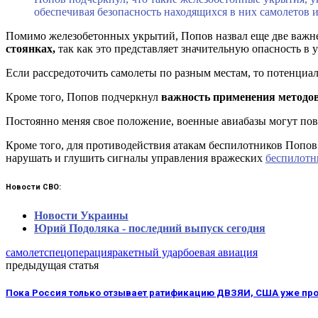
обеспечивая безопасность находящихся в них самолетов и
Помимо железобетонных укрытий, Попов назвал еще две важне
стоянках,
так как это представляет значительную опасность в
Если рассредоточить самолеты по разным местам, то потенци
Кроме того, Попов подчеркнул
важность применения методов
Постоянно меняя свое положение, военные авиабазы могут пов
Кроме того, для противодействия атакам беспилотников Попов
нарушать и глушить сигналы управления вражеских
беспилотн
Новости СВО:
Новости Украины
Юрий Подоляка - последний выпуск сегодня
самолет
спецоперация
ракетный удар
боевая авиация
предыдущая статья
Пока Россия только отзывает ратификацию ДВЗЯИ, США уже пр