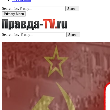
Search for:
Search
Primary Menu
Search for:
Search