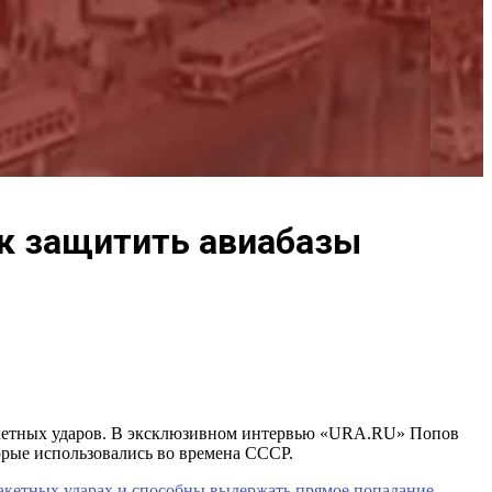
ак защитить авиабазы
ракетных ударов. В эксклюзивном интервью «URA.RU» Попов
орые использовались во времена СССР.
ракетных ударах и способны выдержать прямое попадание,