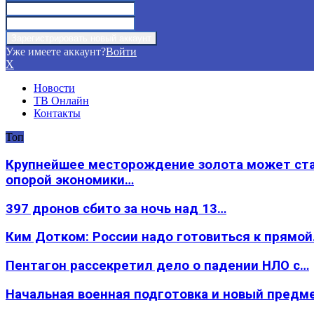
Уже имеете аккаунт?
Войти
X
Новости
ТВ Онлайн
Контакты
Топ
Крупнейшее месторождение золота может ст
опорой экономики…
397 дронов сбито за ночь над 13…
Ким Дотком: России надо готовиться к прямо
Пентагон рассекретил дело о падении НЛО с…
Начальная военная подготовка и новый предм