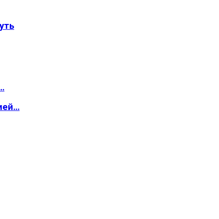
уть
…
ией…