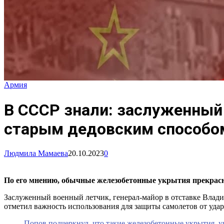
Армия
В СССР знали: заслуженный 
старым дедовским способо
Людмила Мамаева
20.10.2023
0
По его мнению, обычные железобетонные укрытия прекрас
Заслуженный военный летчик, генерал-майор в отставке Вла
отметил важность использования для защиты самолетов от уда
Попов подчеркнул, что такие железобетонные укрытия, у