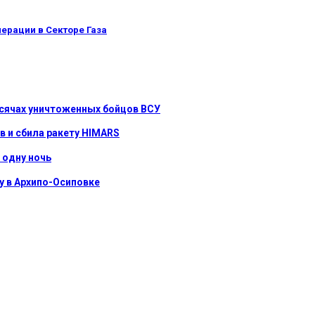
ерации в Секторе Газа
ысячах уничтоженных бойцов ВСУ
в и сбила ракету HIMARS
 одну ночь
у в Архипо-Осиповке