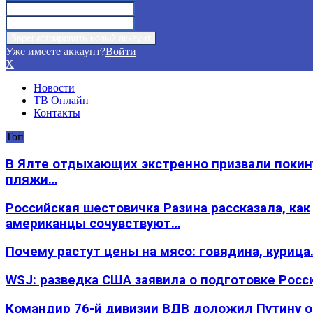
Уже имеете аккаунт?
Войти
X
Новости
ТВ Онлайн
Контакты
Топ
В Ялте отдыхающих экстренно призвали покин
пляжи…
Российская шестовичка Разина рассказала, как
американцы сочувствуют…
Почему растут цены на мясо: говядина, курица
WSJ: разведка США заявила о подготовке Росс
Командир 76-й дивизии ВДВ доложил Путину 