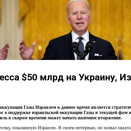
есса $50 млрд на Украину, И
ккупация Газы Израилем в данное время является стратегич
ос о поддержке израильской оккупации Газы в текущей фазе 
аиль в скором времени может начать наземное вторжение.
точку, показанную Израилю. В своем интервью, он назвал окку