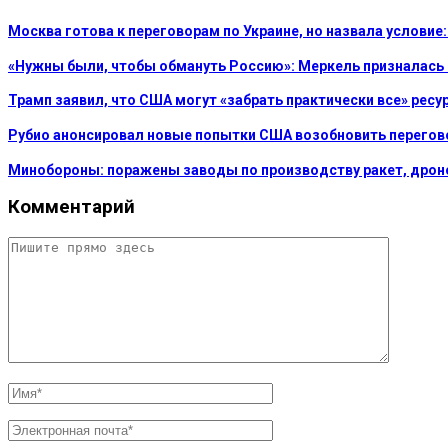
Москва готова к переговорам по Украине, но назвала услови
«Нужны были, чтобы обмануть Россию»: Меркель призналась
Трамп заявил, что США могут «забрать практически все» рес
Рубио анонсировал новые попытки США возобновить перегов
Минобороны: поражены заводы по производству ракет, дроно
Комментарий