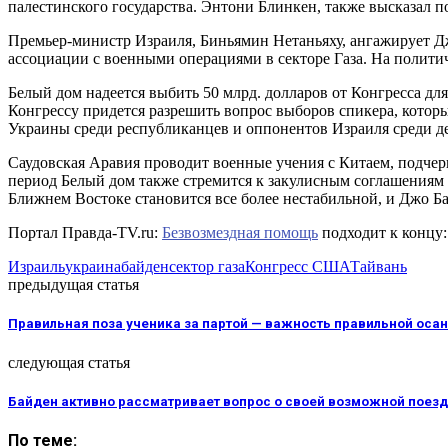
палестинского государства. Энтони Блинкен, также высказал п
Премьер-министр Израиля, Биньямин Нетаньяху, ангажирует Дж
ассоциации с военными операциями в секторе Газа. На полити
Белый дом надеется выбить 50 млрд. долларов от Конгресса 
Конгрессу придется разрешить вопрос выборов спикера, котор
Украины среди республиканцев и оппонентов Израиля среди д
Саудовская Аравия проводит военные учения с Китаем, подчер
период Белый дом также стремится к закулисным соглашениям с
Ближнем Востоке становится все более нестабильной, и Джо Ба
Портал Правда-TV.ru:
Безвозмездная помощь
подходит к концу:
Израиль
украина
байден
сектор газа
Конгресс США
Тайвань
предыдущая статья
Правильная поза ученика за партой — важность правильной оса
следующая статья
Байден активно рассматривает вопрос о своей возможной поездк
По теме: