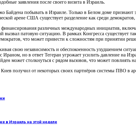
одобные заявления после своего визита в Израиль.
о Байдена побывать в Израиле. Только в Белом доме признают 
ческой арене США существует разделение как среди демократов,
для финансирования различных международных инициатив, включ
ый вызвал патовую ситуацию. В рамках Конгресса существует та
емократов, что может привести к сложностям при принятии реш
кивая свою независимость и обеспокоенность ухудшением ситуа
 Ираном, но в ответ Тегеран угрожает усилить давление на Изр
йден может столкнуться с рядом вызовов, что может повлиять на
 Киев получил от некоторых своих партнёров системы ПВО в а
нки
е в Израиль на этой неделе