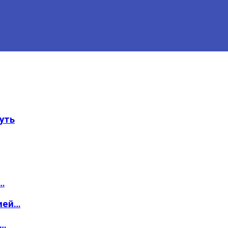
уть
…
ией…
о…