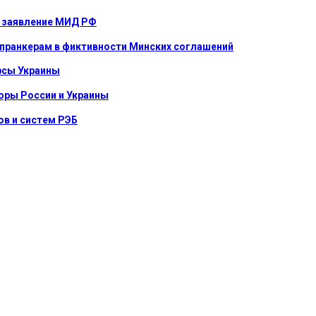
е: заявление МИД РФ
 пранкерам в фиктивности Минских соглашений
урсы Украины
оры России и Украины
в и систем РЭБ