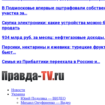
В Подмосковье впервые оштрафовали собстве
участка за…
Скупка электроники: какие устройства можно 
продать
934 млрд руб. за месяц: нефтегазовые доходы
Персики, нектарины и ежевика: турецкие фрук
бьют…
Семья из Прибалтики переехала в Россию и…
Новости
Украина
Юрий Подоляка — ВИДЕО
Михаил Онуфриенко — Видео