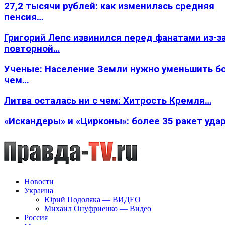
27,2 тысячи рублей: как изменилась средняя
пенсия…
Григорий Лепс извинился перед фанатами из-з
повторной…
Ученые: Население Земли нужно уменьшить б
чем…
Литва осталась ни с чем: Хитрость Кремля…
«Искандеры» и «Цирконы»: более 35 ракет уда
Новости
Украина
Юрий Подоляка — ВИДЕО
Михаил Онуфриенко — Видео
Россия