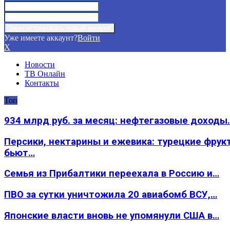
Уже имеете аккаунт?
Войти
X
Новости
ТВ Онлайн
Контакты
Топ
934 млрд руб. за месяц: нефтегазовые доходы
Персики, нектарины и ежевика: турецкие фрук
бьют…
Семья из Прибалтики переехала в Россию и…
ПВО за сутки уничтожила 20 авиабомб ВСУ,…
Японские власти вновь не упомянули США в…