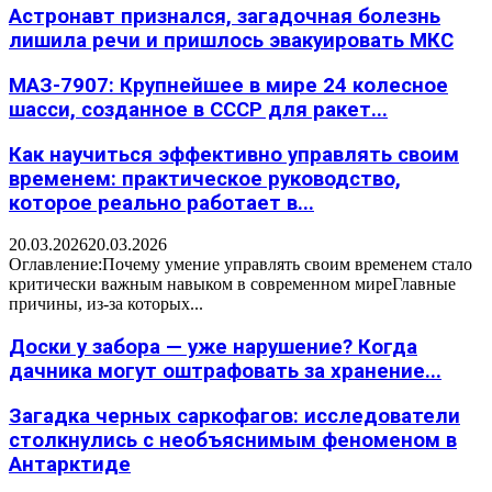
Астронавт признался, загадочная болезнь
лишила речи и пришлось эвакуировать МКС
МАЗ-7907: Крупнейшее в мире 24 колесное
шасси, созданное в СССР для ракет...
Как научиться эффективно управлять своим
временем: практическое руководство,
которое реально работает в...
20.03.2026
20.03.2026
Оглавление:Почему умение управлять своим временем стало
критически важным навыком в современном миреГлавные
причины, из-за которых...
Доски у забора — уже нарушение? Когда
дачника могут оштрафовать за хранение...
Загадка черных саркофагов: исследователи
столкнулись с необъяснимым феноменом в
Антарктиде