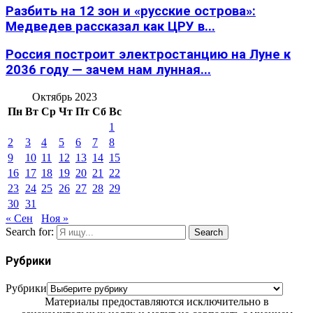
Разбить на 12 зон и «русские острова»:
Медведев рассказал как ЦРУ в...
Россия построит электростанцию на Луне к
2036 году — зачем нам лунная...
Октябрь 2023
Пн
Вт
Ср
Чт
Пт
Сб
Вс
1
2
3
4
5
6
7
8
9
10
11
12
13
14
15
16
17
18
19
20
21
22
23
24
25
26
27
28
29
30
31
« Сен
Ноя »
Search for:
Search
Рубрики
Рубрики
Материалы предоставляются исключительно в