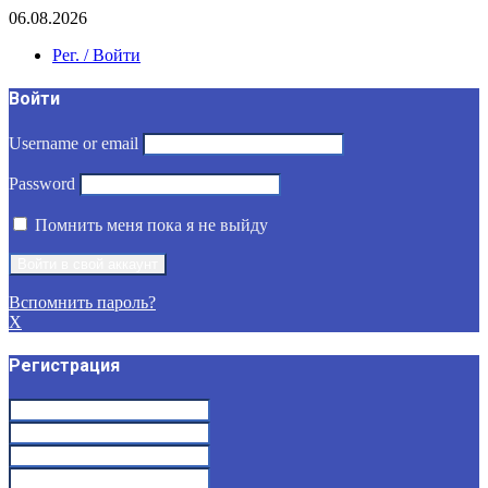
06.08.2026
Рег. / Войти
Войти
Username or email
Password
Помнить меня пока я не выйду
Вспомнить пароль?
X
Регистрация