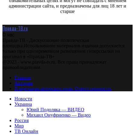
ознакомительных целях и могут не совпадать с мнением
администрации сайта, и предназначены для лиц 18 лет и
старше
Правда-ТВ.ru
О нас
Правда-ТВ - Дискуссионно политическая
площадка.Использование материалов издания допускается
только при одновременном размещении гиперссылки на
оригинал в «Правда-ТВ»
@2023 - www.pravda-tv.ru. Все права принадлежат
правообладателям.
Главная
Авторам
Владельцам авторских прав. Ответственности.
Новости
Украина
Юрий Подоляка — ВИДЕО
Михаил Онуфриенко — Видео
Россия
Мир
ТВ Онлайн