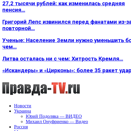
27,2 тысячи рублей: как изменилась средняя
пенсия…
Григорий Лепс извинился перед фанатами из-з
повторной…
Ученые: Население Земли нужно уменьшить б
чем…
Литва осталась ни с чем: Хитрость Кремля…
«Искандеры» и «Цирконы»: более 35 ракет уда
Новости
Украина
Юрий Подоляка — ВИДЕО
Михаил Онуфриенко — Видео
Россия