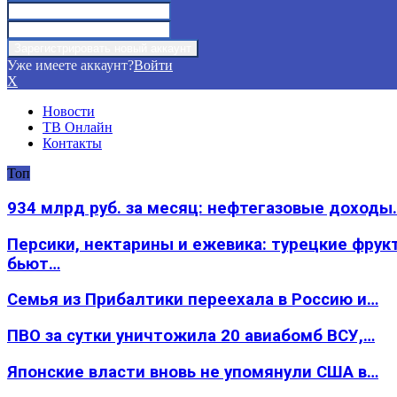
Уже имеете аккаунт?
Войти
X
Новости
ТВ Онлайн
Контакты
Топ
934 млрд руб. за месяц: нефтегазовые доходы
Персики, нектарины и ежевика: турецкие фрук
бьют…
Семья из Прибалтики переехала в Россию и…
ПВО за сутки уничтожила 20 авиабомб ВСУ,…
Японские власти вновь не упомянули США в…