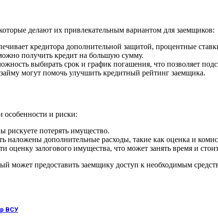
 которые делают их привлекательным вариантом для заемщиков:
спечивает кредитора дополнительной защитой, процентные ставк
а можно получить кредит на большую сумму.
можность выбирать срок и график погашения, что позволяет под
 займу могут помочь улучшить кредитный рейтинг заемщика.
и особенности и риски:
 вы рискуете потерять имущество.
ыть наложены дополнительные расходы, такие как оценка и комис
ти оценку залогового имущества, что может занять время и стоит
ый может предоставить заемщику доступ к необходимым средст
ер ВСУ