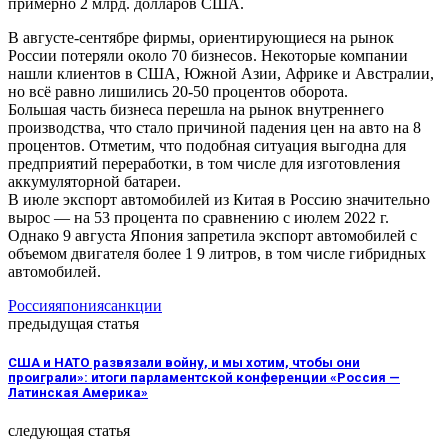
примерно 2 млрд. долларов США.
В августе-сентябре фирмы, ориентирующиеся на рынок
России потеряли около 70 бизнесов. Некоторые компании
нашли клиентов в США, Южной Азии, Африке и Австралии,
но всё равно лишились 20-50 процентов оборота.
Большая часть бизнеса перешла на рынок внутреннего
производства, что стало причиной падения цен на авто на 8
процентов. Отметим, что подобная ситуация выгодна для
предприятий переработки, в том числе для изготовления
аккумуляторной батареи.
В июле экспорт автомобилей из Китая в Россию значительно
вырос — на 53 процента по сравнению с июлем 2022 г.
Однако 9 августа Япония запретила экспорт автомобилей с
объемом двигателя более 1 9 литров, в том числе гибридных
автомобилей.
Россия
япония
санкции
предыдущая статья
США и НАТО развязали войну, и мы хотим, чтобы они
проиграли»: итоги парламентской конференции «Россия —
Латинская Америка»
следующая статья