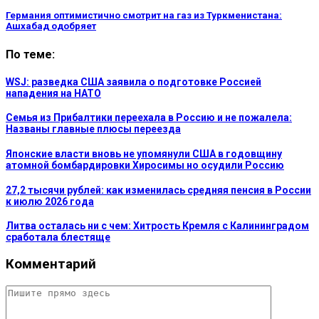
Германия оптимистично смотрит на газ из Туркменистана:
Ашхабад одобряет
По теме:
WSJ: разведка США заявила о подготовке Россией
нападения на НАТО
Семья из Прибалтики переехала в Россию и не пожалела:
Названы главные плюсы переезда
Японские власти вновь не упомянули США в годовщину
атомной бомбардировки Хиросимы но осудили Россию
27,2 тысячи рублей: как изменилась средняя пенсия в России
к июлю 2026 года
Литва осталась ни с чем: Хитрость Кремля с Калининградом
сработала блестяще
Комментарий