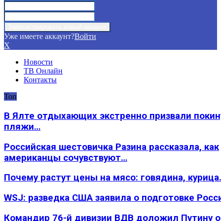
Уже имеете аккаунт?
Войти
X
Новости
ТВ Онлайн
Контакты
Топ
В Ялте отдыхающих экстренно призвали покин
пляжи…
Российская шестовичка Разина рассказала, как
американцы сочувствуют…
Почему растут цены на мясо: говядина, курица
WSJ: разведка США заявила о подготовке Росс
Командир 76-й дивизии ВДВ доложил Путину 