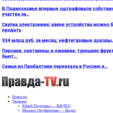
В Подмосковье впервые оштрафовали собстве
участка за…
Скупка электроники: какие устройства можно 
продать
934 млрд руб. за месяц: нефтегазовые доходы
Персики, нектарины и ежевика: турецкие фрук
бьют…
Семья из Прибалтики переехала в Россию и…
Новости
Украина
Юрий Подоляка — ВИДЕО
Михаил Онуфриенко — Видео