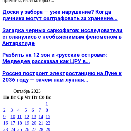
причины, из-за которых...
Доски у забора — уже нарушение? Когда
дачника могут оштрафовать за хранение...
Загадка черных саркофагов: исследователи
столкнулись с необъяснимым феноменом в
Антарктиде
Разбить на 12 зон и «русские острова»:
Медведев рассказал как ЦРУ в...
Россия построит электростанцию на Луне к
2036 году — зачем нам лунная...
Октябрь 2023
Пн
Вт
Ср
Чт
Пт
Сб
Вс
1
2
3
4
5
6
7
8
9
10
11
12
13
14
15
16
17
18
19
20
21
22
23
24
25
26
27
28
29