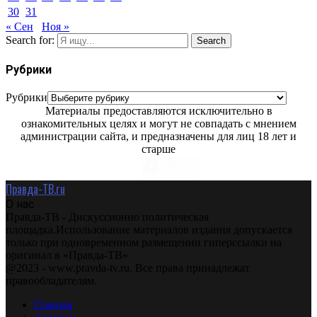
30
31
« Сен
Ноя »
Search for:
Search
Рубрики
Рубрики
Материалы предоставляются исключительно в
ознакомительных целях и могут не совпадать с мнением
администрации сайта, и предназначены для лиц 18 лет и
старше
Правда-ТВ.ru
О нас
Правда-ТВ - Дискуссионно политическая
площадка.Использование материалов издания допускается
только при одновременном размещении гиперссылки на
оригинал в «Правда-ТВ»
@2023 - www.pravda-tv.ru. Все права принадлежат
правообладателям.
Главная