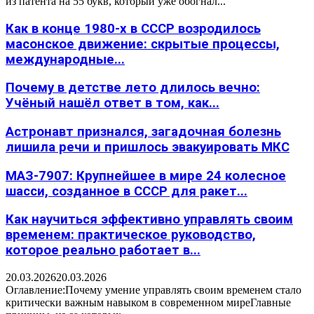
из патента на 55 букв, который уже обогнал...
Как в конце 1980-х в СССР возродилось
масонское движение: скрытые процессы,
международные...
Почему в детстве лето длилось вечно:
Учёный нашёл ответ в том, как...
Астронавт признался, загадочная болезнь
лишила речи и пришлось эвакуировать МКС
МАЗ-7907: Крупнейшее в мире 24 колесное
шасси, созданное в СССР для ракет...
Как научиться эффективно управлять своим
временем: практическое руководство,
которое реально работает в...
20.03.2026
20.03.2026
Оглавление:Почему умение управлять своим временем стало
критически важным навыком в современном миреГлавные