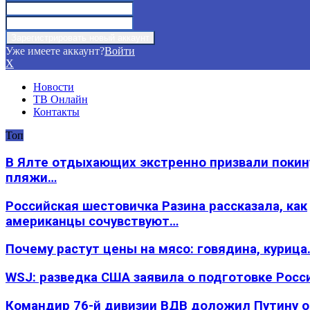
Уже имеете аккаунт?
Войти
X
Новости
ТВ Онлайн
Контакты
Топ
В Ялте отдыхающих экстренно призвали покин
пляжи…
Российская шестовичка Разина рассказала, как
американцы сочувствуют…
Почему растут цены на мясо: говядина, курица
WSJ: разведка США заявила о подготовке Росс
Командир 76-й дивизии ВДВ доложил Путину 