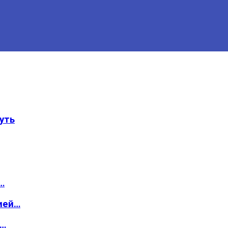
уть
…
ией…
о…