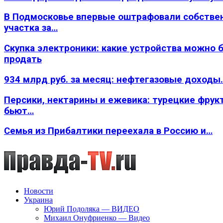
В Подмосковье впервые оштрафовали собстве
участка за…
Скупка электроники: какие устройства можно 
продать
934 млрд руб. за месяц: нефтегазовые доходы
Персики, нектарины и ежевика: турецкие фрук
бьют…
Семья из Прибалтики переехала в Россию и…
Новости
Украина
Юрий Подоляка — ВИДЕО
Михаил Онуфриенко — Видео