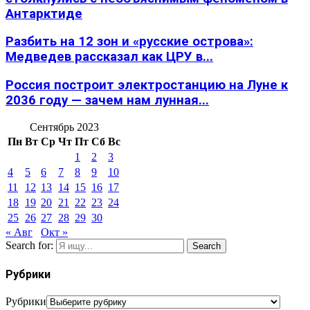
Антарктиде
Разбить на 12 зон и «русские острова»:
Медведев рассказал как ЦРУ в...
Россия построит электростанцию на Луне к
2036 году — зачем нам лунная...
Сентябрь 2023
Пн
Вт
Ср
Чт
Пт
Сб
Вс
1
2
3
4
5
6
7
8
9
10
11
12
13
14
15
16
17
18
19
20
21
22
23
24
25
26
27
28
29
30
« Авг
Окт »
Search for:
Search
Рубрики
Рубрики