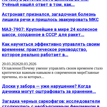
Учёный нашёл ответ в том, как...
Астронавт признался, загадочная болезнь
лишила речи и пришлось эвакуировать МКС
МАЗ-7907: Крупнейшее в мире 24 колесное
шасси, созданное в СССР для ракет...
Как научиться эффективно управлять своим
временем: практическое руководство,
которое реально работает в...
20.03.2026
20.03.2026
Оглавление:Почему умение управлять своим временем стало
критически важным навыком в современном миреГлавные
причины, из-за которых...
Доски у забора — уже нарушение? Когда
дачника могут оштрафовать за хранение...
Загадка черных саркофагов: исследователи
столкнулись с необъяснимым феноменом в