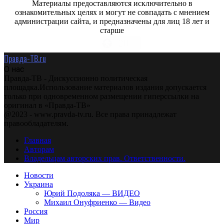
Материалы предоставляются исключительно в
ознакомительных целях и могут не совпадать с мнением
администрации сайта, и предназначены для лиц 18 лет и
старше
Правда-ТВ.ru
О нас
Правда-ТВ - Дискуссионно политическая
площадка.Использование материалов издания допускается
только при одновременном размещении гиперссылки на
оригинал в «Правда-ТВ»
@2023 - www.pravda-tv.ru. Все права принадлежат
правообладателям.
Главная
Авторам
Владельцам авторских прав. Ответственности.
Новости
Украина
Юрий Подоляка — ВИДЕО
Михаил Онуфриенко — Видео
Россия
Мир