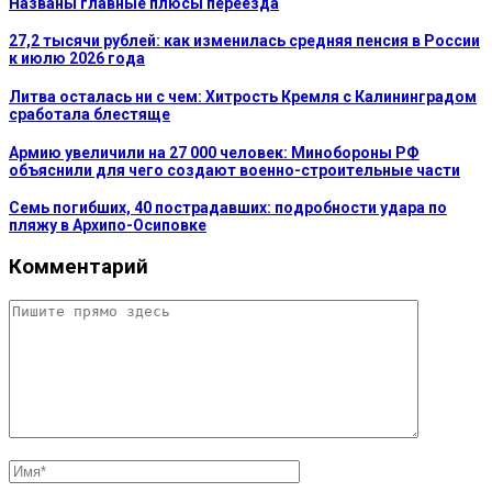
Названы главные плюсы переезда
27,2 тысячи рублей: как изменилась средняя пенсия в России
к июлю 2026 года
Литва осталась ни с чем: Хитрость Кремля с Калининградом
сработала блестяще
Армию увеличили на 27 000 человек: Минобороны РФ
объяснили для чего создают военно-строительные части
Семь погибших, 40 пострадавших: подробности удара по
пляжу в Архипо-Осиповке
Комментарий