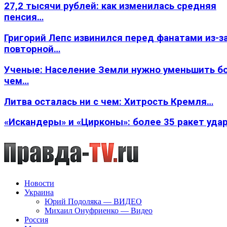
27,2 тысячи рублей: как изменилась средняя
пенсия…
Григорий Лепс извинился перед фанатами из-з
повторной…
Ученые: Население Земли нужно уменьшить б
чем…
Литва осталась ни с чем: Хитрость Кремля…
«Искандеры» и «Цирконы»: более 35 ракет уда
Новости
Украина
Юрий Подоляка — ВИДЕО
Михаил Онуфриенко — Видео
Россия