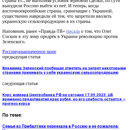
страны ЕС, не выполняя условия зерновой сделки, по сути
вынудили Россию выйти из неё. И теперь, когда
восточноевропейские страны, граничащие с Украиной,
существенно навредили ей тем, что запретили ввозить
украинскую сельхозпродукцию в их страны.
Напомним, ранее «Правда-ТВ»
писала
о том, что Олег
Соскин в эту зиму предрёк в Украине революцию против
Зеленского.
Россия
украина
черное море
предыдущая статья
Владимир Зеленский пообещал ответить на запрет некоторыми
странами принимать у себя украинскую сельхозпродукцию
следующая статья
Курс доллара Центробанка РФ на сегодня 17.09.2023: ЦБ
временно предотвратил крах рубля, но его слабость остается —
прогноз курса
По теме:
Семья из Прибалтики переехала в Россию и не пожалела: