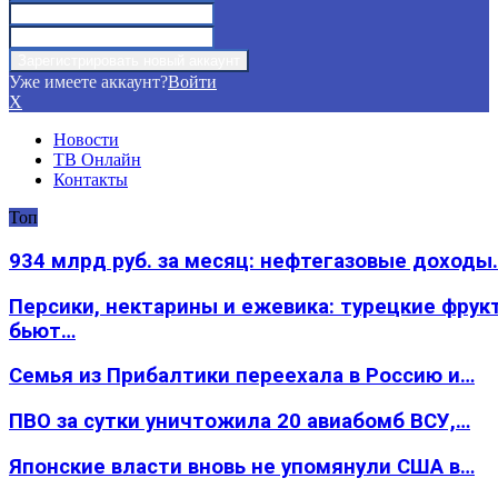
Уже имеете аккаунт?
Войти
X
Новости
ТВ Онлайн
Контакты
Топ
934 млрд руб. за месяц: нефтегазовые доходы
Персики, нектарины и ежевика: турецкие фрук
бьют…
Семья из Прибалтики переехала в Россию и…
ПВО за сутки уничтожила 20 авиабомб ВСУ,…
Японские власти вновь не упомянули США в…