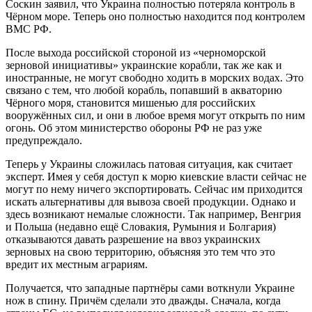
Соскин заявил, что Украина полностью потеряла контроль в
Чёрном море. Теперь оно полностью находится под контролем
ВМС РФ.
После выхода российской стороной из «черноморской
зерновой инициативы» украинские корабли, так же как и
иностранные, не могут свободно ходить в морских водах. Это
связано с тем, что любой корабль, попавший в акваторию
Чёрного моря, становится мишенью для российских
вооружённых сил, и они в любое время могут открыть по ним
огонь. Об этом министерство обороны РФ не раз уже
предупреждало.
Теперь у Украины сложилась патовая ситуация, как считает
эксперт. Имея у себя доступ к морю киевские власти сейчас не
могут по нему ничего экспортировать. Сейчас им приходится
искать альтернативы для вывоза своей продукции. Однако и
здесь возникают немалые сложности. Так например, Венгрия
и Польша (недавно ещё Словакия, Румыния и Болгария)
отказываются давать разрешение на ввоз украинских
зерновых на свою территорию, объясняя это тем что это
вредит их местным аграриям.
Получается, что западные партнёры сами воткнули Украине
нож в спину. Причём сделали это дважды. Сначала, когда