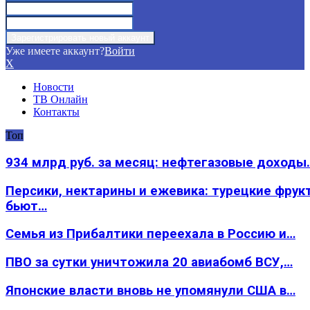
Уже имеете аккаунт?
Войти
X
Новости
ТВ Онлайн
Контакты
Топ
934 млрд руб. за месяц: нефтегазовые доходы
Персики, нектарины и ежевика: турецкие фрук
бьют…
Семья из Прибалтики переехала в Россию и…
ПВО за сутки уничтожила 20 авиабомб ВСУ,…
Японские власти вновь не упомянули США в…