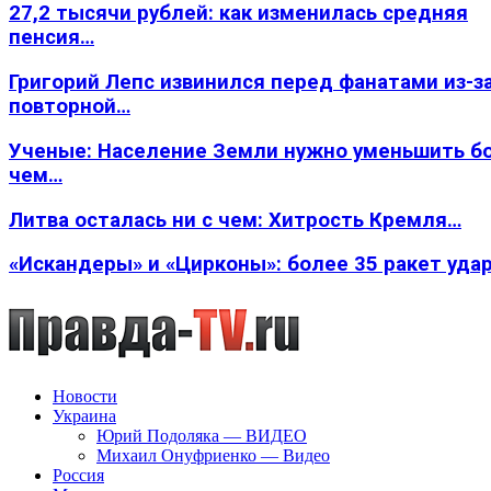
27,2 тысячи рублей: как изменилась средняя
пенсия…
Григорий Лепс извинился перед фанатами из-з
повторной…
Ученые: Население Земли нужно уменьшить б
чем…
Литва осталась ни с чем: Хитрость Кремля…
«Искандеры» и «Цирконы»: более 35 ракет уда
Новости
Украина
Юрий Подоляка — ВИДЕО
Михаил Онуфриенко — Видео
Россия