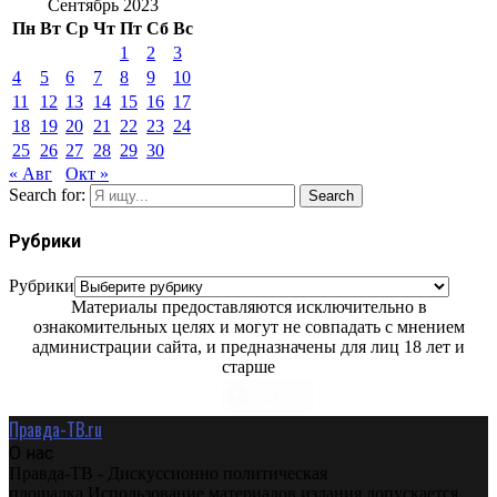
Сентябрь 2023
Пн
Вт
Ср
Чт
Пт
Сб
Вс
1
2
3
4
5
6
7
8
9
10
11
12
13
14
15
16
17
18
19
20
21
22
23
24
25
26
27
28
29
30
« Авг
Окт »
Search for:
Search
Рубрики
Рубрики
Материалы предоставляются исключительно в
ознакомительных целях и могут не совпадать с мнением
администрации сайта, и предназначены для лиц 18 лет и
старше
Правда-ТВ.ru
О нас
Правда-ТВ - Дискуссионно политическая
площадка.Использование материалов издания допускается