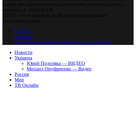
только при одновременном размещении гиперссылки на
оригинал в «Правда-ТВ»
@2023 - www.pravda-tv.ru. Все права принадлежат
правообладателям.
Главная
Авторам
Владельцам авторских прав. Ответственности.
Новости
Украина
Юрий Подоляка — ВИДЕО
Михаил Онуфриенко — Видео
Россия
Мир
ТВ Онлайн