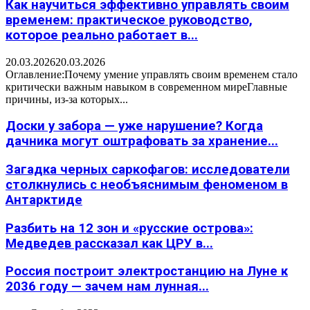
Как научиться эффективно управлять своим
временем: практическое руководство,
которое реально работает в...
20.03.2026
20.03.2026
Оглавление:Почему умение управлять своим временем стало
критически важным навыком в современном миреГлавные
причины, из-за которых...
Доски у забора — уже нарушение? Когда
дачника могут оштрафовать за хранение...
Загадка черных саркофагов: исследователи
столкнулись с необъяснимым феноменом в
Антарктиде
Разбить на 12 зон и «русские острова»:
Медведев рассказал как ЦРУ в...
Россия построит электростанцию на Луне к
2036 году — зачем нам лунная...