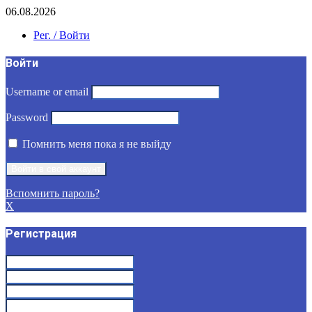
06.08.2026
Рег. / Войти
Войти
Username or email
Password
Помнить меня пока я не выйду
Вспомнить пароль?
X
Регистрация