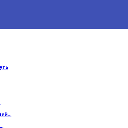
уть
…
ией…
о…