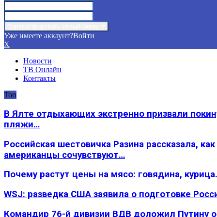
Уже имеете аккаунт?
Войти
X
Новости
ТВ Онлайн
Контакты
Топ
В Ялте отдыхающих экстренно призвали покин
пляжи…
Российская шестовичка Разина рассказала, как
американцы сочувствуют…
Почему растут цены на мясо: говядина, курица
WSJ: разведка США заявила о подготовке Росс
Командир 76-й дивизии ВДВ доложил Путину 