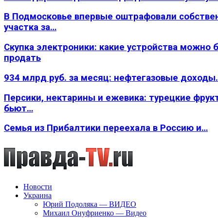
В Подмосковье впервые оштрафовали собстве
участка за…
Скупка электроники: какие устройства можно 
продать
934 млрд руб. за месяц: нефтегазовые доходы
Персики, нектарины и ежевика: турецкие фрук
бьют…
Семья из Прибалтики переехала в Россию и…
Новости
Украина
Юрий Подоляка — ВИДЕО
Михаил Онуфриенко — Видео