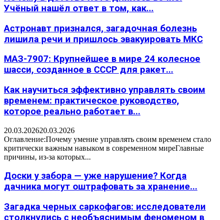
Учёный нашёл ответ в том, как...
Астронавт признался, загадочная болезнь
лишила речи и пришлось эвакуировать МКС
МАЗ-7907: Крупнейшее в мире 24 колесное
шасси, созданное в СССР для ракет...
Как научиться эффективно управлять своим
временем: практическое руководство,
которое реально работает в...
20.03.2026
20.03.2026
Оглавление:Почему умение управлять своим временем стало
критически важным навыком в современном миреГлавные
причины, из-за которых...
Доски у забора — уже нарушение? Когда
дачника могут оштрафовать за хранение...
Загадка черных саркофагов: исследователи
столкнулись с необъяснимым феноменом в