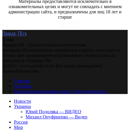
Материалы предоставляются исключительно в
ознакомительных целях и могут не совпадать с мнением
администрации сайта, и предназначены для лиц 18 лет и
старше
Правда-ТВ.ru
О нас
Правда-ТВ - Дискуссионно политическая
площадка.Использование материалов издания допускается
только при одновременном размещении гиперссылки на
оригинал в «Правда-ТВ»
@2023 - www.pravda-tv.ru. Все права принадлежат
правообладателям.
Главная
Авторам
Владельцам авторских прав. Ответственности.
Новости
Украина
Юрий Подоляка — ВИДЕО
Михаил Онуфриенко — Видео
Россия
Мир