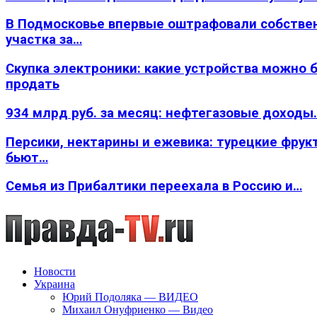
В Подмосковье впервые оштрафовали собстве
участка за…
Скупка электроники: какие устройства можно 
продать
934 млрд руб. за месяц: нефтегазовые доходы
Персики, нектарины и ежевика: турецкие фрук
бьют…
Семья из Прибалтики переехала в Россию и…
Новости
Украина
Юрий Подоляка — ВИДЕО
Михаил Онуфриенко — Видео