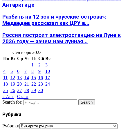
Антарктиде
Разбить на 12 зон и «русские острова»:
Медведев рассказал как ЦРУ в...
Россия построит электростанцию на Луне к
2036 году — зачем нам лунная...
Сентябрь 2023
Пн
Вт
Ср
Чт
Пт
Сб
Вс
1
2
3
4
5
6
7
8
9
10
11
12
13
14
15
16
17
18
19
20
21
22
23
24
25
26
27
28
29
30
« Авг
Окт »
Search for:
Search
Рубрики
Рубрики