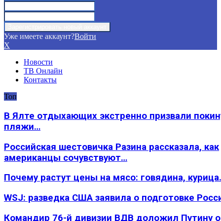
Уже имеете аккаунт?
Войти
X
Новости
ТВ Онлайн
Контакты
Топ
В Ялте отдыхающих экстренно призвали покин
пляжи…
Российская шестовичка Разина рассказала, как
американцы сочувствуют…
Почему растут цены на мясо: говядина, курица
WSJ: разведка США заявила о подготовке Росс
Командир 76-й дивизии ВДВ доложил Путину 