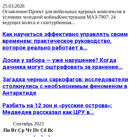
25.03.2026
Оглавление:Проект для мобильных ядерных комплексов в
условиях холодной войныКонструкция МАЗ-7907: 24
ведущих колеса и газотурбинная...
Как научиться эффективно управлять своим
временем: практическое руководство,
которое реально работает в...
Доски у забора — уже нарушение? Когда
дачника могут оштрафовать за хранение...
Загадка черных саркофагов: исследователи
столкнулись с необъяснимым феноменом в
Антарктиде
Разбить на 12 зон и «русские острова»:
Медведев рассказал как ЦРУ в...
Сентябрь 2023
Пн
Вт
Ср
Чт
Пт
Сб
Вс
1
2
3