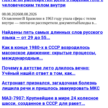
человеческим телом внутри
08.08.2026
08.08.2026
Оглавление:В Бразилии в 1963 году упала сфера с телом
внутри — пентагон рассекретили документыНаходка в...
Найдены пять самых длинных слов русского
языка — от 29 до 55...
Как в конце 1980-х в СССР возродилось
масонское движение: скрытые процессы,
международные...
Почему в детстве лето длилось вечно:
Учёный нашёл ответ в том, как...
Астронавт признался, загадочная болезнь
лишила речи и пришлось эвакуировать МКС
МАЗ-7907: Крупнейшее в мире 24 колесное
шасси, созданное в СССР для ракет...