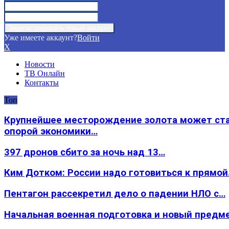
Уже имеете аккаунт?
Войти
X
Новости
ТВ Онлайн
Контакты
Топ
Крупнейшее месторождение золота может ст
опорой экономики…
397 дронов сбито за ночь над 13…
Ким Дотком: России надо готовиться к прямо
Пентагон рассекретил дело о падении НЛО с…
Начальная военная подготовка и новый предм