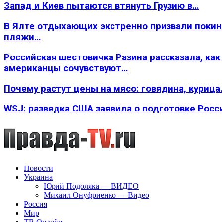
Запад и Киев пытаются втянуть Грузию в…
В Ялте отдыхающих экстренно призвали покин
пляжи…
Российская шестовичка Разина рассказала, как
американцы сочувствуют…
Почему растут цены на мясо: говядина, курица
WSJ: разведка США заявила о подготовке Росс
Новости
Украина
Юрий Подоляка — ВИДЕО
Михаил Онуфриенко — Видео
Россия
Мир
ТВ Онлайн