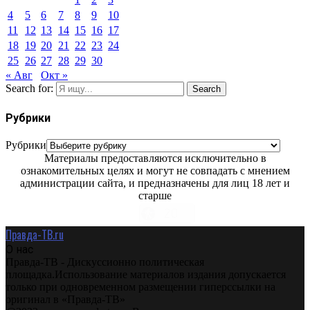
4
5
6
7
8
9
10
11
12
13
14
15
16
17
18
19
20
21
22
23
24
25
26
27
28
29
30
« Авг
Окт »
Search for:
Search
Рубрики
Рубрики
Материалы предоставляются исключительно в
ознакомительных целях и могут не совпадать с мнением
администрации сайта, и предназначены для лиц 18 лет и
старше
Правда-ТВ.ru
О нас
Правда-ТВ - Дискуссионно политическая
площадка.Использование материалов издания допускается
только при одновременном размещении гиперссылки на
оригинал в «Правда-ТВ»