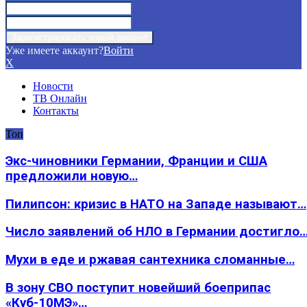
Уже имеете аккаунт?
Войти
X
Новости
ТВ Онлайн
Контакты
Топ
Экс-чиновники Германии, Франции и США
предложили новую…
Пилипсон: кризис в НАТО на Западе называют…
Число заявлений об НЛО в Германии достигло
Мухи в еде и ржавая сантехника сломанные…
В зону СВО поступит новейший боеприпас
«Куб-10МЭ»…