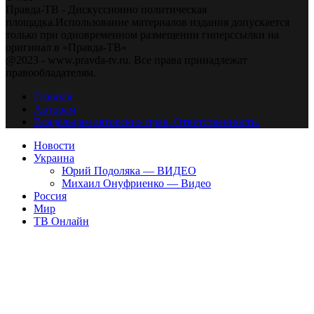
Правда-ТВ - Дискуссионно политическая
площадка.Использование материалов издания допускается
только при одновременном размещении гиперссылки на
оригинал в «Правда-ТВ»
@2023 - www.pravda-tv.ru. Все права принадлежат
правообладателям.
Главная
Авторам
Владельцам авторских прав. Ответственности.
Новости
Украина
Юрий Подоляка — ВИДЕО
Михаил Онуфриенко — Видео
Россия
Мир
ТВ Онлайн