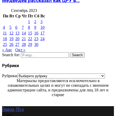
Медведев рассказал как ЦРУ в...
Сентябрь 2023
Пн
Вт
Ср
Чт
Пт
Сб
Вс
1
2
3
4
5
6
7
8
9
10
11
12
13
14
15
16
17
18
19
20
21
22
23
24
25
26
27
28
29
30
« Авг
Окт »
Search for:
Search
Рубрики
Рубрики
Материалы предоставляются исключительно в
ознакомительных целях и могут не совпадать с мнением
администрации сайта, и предназначены для лиц 18 лет и
старше
Правда-ТВ.ru
О нас