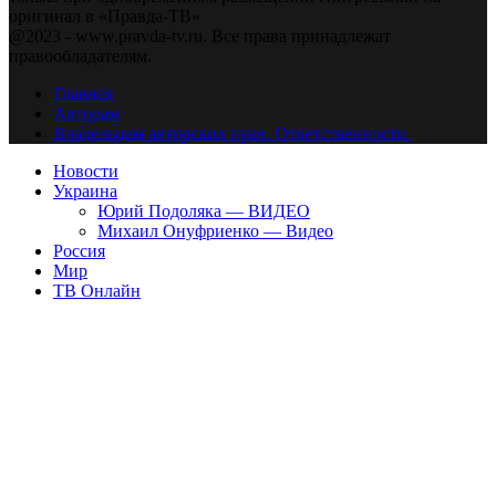
оригинал в «Правда-ТВ»
@2023 - www.pravda-tv.ru. Все права принадлежат
правообладателям.
Главная
Авторам
Владельцам авторских прав. Ответственности.
Новости
Украина
Юрий Подоляка — ВИДЕО
Михаил Онуфриенко — Видео
Россия
Мир
ТВ Онлайн