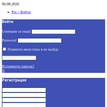
06.08.2026
Рег. / Войти
Войти
Username or email
Password
Помнить меня пока я не выйду
Вспомнить пароль?
X
Регистрация