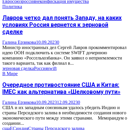
Евросоюз
россияне
конфискация имущества
Политика
Лавров четко дал понять Западу, на каких
условиях Россия вернется к зерновой
сделке
Галина Ерзикова
10.09.2023
0
Министр иностранных дел Сергей Лавров прокомментировал
идею ООН подключить к системе SWIFT дочернюю
компанию «Россельхозбанка». Он заявил о неприемлемости
такого варианта, так как филиал в...
зерновая сделка
Россия
swift
В Мире
Очередное противостояние США и Китая:
IMEC как альтернатива «Шелковому пути»
Галина Ерзикова
10.09.2023
12.09.2023
0
США и их западным союзникам удалось убедить Индию и
страны Персидского залива в необходимости создания нового
экономического пути между этими странами. Меморандум о
создании...
сша
ЕС
индия
Страны Персидского залива