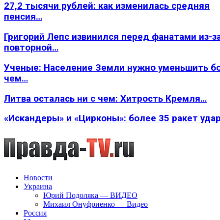
27,2 тысячи рублей: как изменилась средняя
пенсия…
Григорий Лепс извинился перед фанатами из-з
повторной…
Ученые: Население Земли нужно уменьшить б
чем…
Литва осталась ни с чем: Хитрость Кремля…
«Искандеры» и «Цирконы»: более 35 ракет уда
Новости
Украина
Юрий Подоляка — ВИДЕО
Михаил Онуфриенко — Видео
Россия