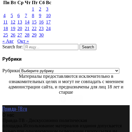
Пн
Вт
Ср
Чт
Пт
Сб
Вс
1
2
3
4
5
6
7
8
9
10
11
12
13
14
15
16
17
18
19
20
21
22
23
24
25
26
27
28
29
30
« Авг
Окт »
Search for:
Search
Рубрики
Рубрики
Материалы предоставляются исключительно в
ознакомительных целях и могут не совпадать с мнением
администрации сайта, и предназначены для лиц 18 лет и
старше
Правда-ТВ.ru
О нас
Правда-ТВ - Дискуссионно политическая
площадка.Использование материалов издания допускается
только при одновременном размещении гиперссылки на