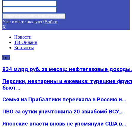
Уже имеете аккаунт?
Войти
X
Новости
ТВ Онлайн
Контакты
Топ
934 млрд руб. за месяц: нефтегазовые доходы
Персики, нектарины и ежевика: турецкие фрук
бьют…
Семья из Прибалтики переехала в Россию и…
ПВО за сутки уничтожила 20 авиабомб ВСУ,…
Японские власти вновь не упомянули США в…