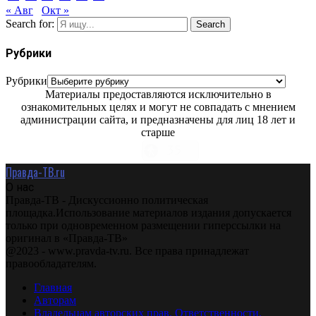
« Авг
Окт »
Search for:
Search
Рубрики
Рубрики
Материалы предоставляются исключительно в
ознакомительных целях и могут не совпадать с мнением
администрации сайта, и предназначены для лиц 18 лет и
старше
Правда-ТВ.ru
О нас
Правда-ТВ - Дискуссионно политическая
площадка.Использование материалов издания допускается
только при одновременном размещении гиперссылки на
оригинал в «Правда-ТВ»
@2023 - www.pravda-tv.ru. Все права принадлежат
правообладателям.
Главная
Авторам
Владельцам авторских прав. Ответственности.