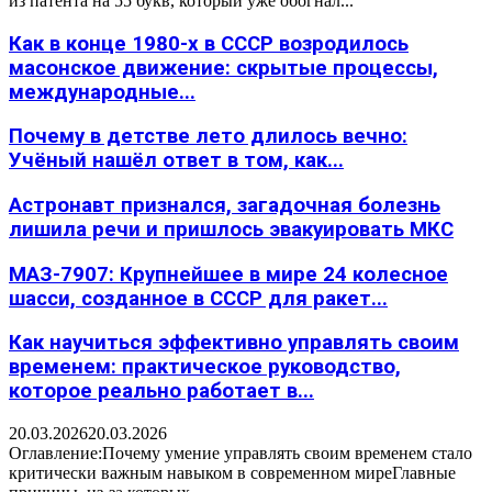
из патента на 55 букв, который уже обогнал...
Как в конце 1980-х в СССР возродилось
масонское движение: скрытые процессы,
международные...
Почему в детстве лето длилось вечно:
Учёный нашёл ответ в том, как...
Астронавт признался, загадочная болезнь
лишила речи и пришлось эвакуировать МКС
МАЗ-7907: Крупнейшее в мире 24 колесное
шасси, созданное в СССР для ракет...
Как научиться эффективно управлять своим
временем: практическое руководство,
которое реально работает в...
20.03.2026
20.03.2026
Оглавление:Почему умение управлять своим временем стало
критически важным навыком в современном миреГлавные