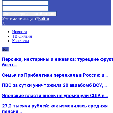
Уже имеете аккаунт?
Войти
X
Новости
ТВ Онлайн
Контакты
Топ
Персики, нектарины и ежевика: турецкие фрук
бьют…
Семья из Прибалтики переехала в Россию и…
ПВО за сутки уничтожила 20 авиабомб ВСУ,…
Японские власти вновь не упомянули США в…
27,2 тысячи рублей: как изменилась средняя
пенсия…