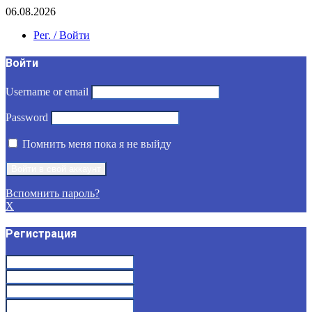
06.08.2026
Рег. / Войти
Войти
Username or email
Password
Помнить меня пока я не выйду
Вспомнить пароль?
X
Регистрация