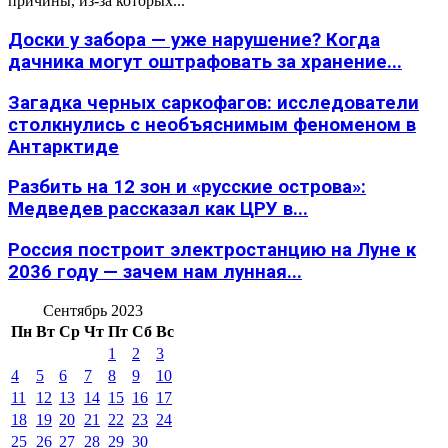
причины, из-за которых...
Доски у забора — уже нарушение? Когда
дачника могут оштрафовать за хранение...
Загадка черных саркофагов: исследователи
столкнулись с необъяснимым феноменом в
Антарктиде
Разбить на 12 зон и «русские острова»:
Медведев рассказал как ЦРУ в...
Россия построит электростанцию на Луне к
2036 году — зачем нам лунная...
Сентябрь 2023
Пн
Вт
Ср
Чт
Пт
Сб
Вс
1
2
3
4
5
6
7
8
9
10
11
12
13
14
15
16
17
18
19
20
21
22
23
24
25
26
27
28
29
30