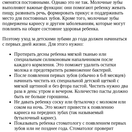
сменятся постоянными. Однако это не так. Молочные зубы
выполняют важные функции: они помогают ребенку жевать
пищу, развивать речь, формировать прикус и поддерживать
место для постоянных зубов. Кроме того, молочные зубы
подвержены кариесу и другим заболеваниям, которые могут
повлиять на общее состояние здоровья ребенка.
Поэтому уход за детскими зубами до года должен начинаться
с первых дней жизни. Для этого нужно:
Протирать десны ребенка мягкой тканью или
специальным силиконовым напальчником после
каждого кормления. Это поможет удалить остатки
молока и предотвратить размножение бактерий.
После появления первых зубов (обычно в 6-8 месяцев)
начинать чистить их специальной детской щеткой с
мягкой щетиной и без фтора пастой. Чистить нужно два
раза в день: утром и вечером. Количество пасты должно
быть не больше горошины.
Не давать ребенку соску или бутылочку с молоком или
соком на ночь. Это может привести к появлению
кариеса на передних зубах (так называемый
бутылочный кариес).
Показывать ребенка стоматологу с появлением первых
зубов или не позднее года. Стоматолог проверит