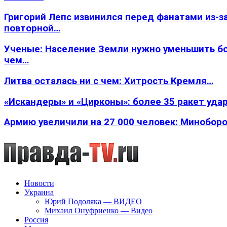
Григорий Лепс извинился перед фанатами из-з
повторной…
Ученые: Население Земли нужно уменьшить б
чем…
Литва осталась ни с чем: Хитрость Кремля…
«Искандеры» и «Цирконы»: более 35 ракет уда
Армию увеличили на 27 000 человек: Минобор
Новости
Украина
Юрий Подоляка — ВИДЕО
Михаил Онуфриенко — Видео
Россия