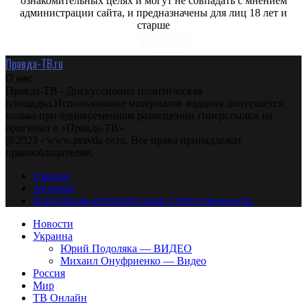
ознакомительных целях и могут не совпадать с мнением
администрации сайта, и предназначены для лиц 18 лет и
старше
Правда-ТВ.ru
О нас
Правда-ТВ - Дискуссионно политическая
площадка.Использование материалов издания допускается
только при одновременном размещении гиперссылки на
оригинал в «Правда-ТВ»
@2023 - www.pravda-tv.ru. Все права принадлежат
правообладателям.
Главная
Авторам
Владельцам авторских прав. Ответственности.
Новости
Украина
Юрий Подоляка — ВИДЕО
Михаил Онуфриенко — Видео
Россия
Мир
ТВ Онлайн