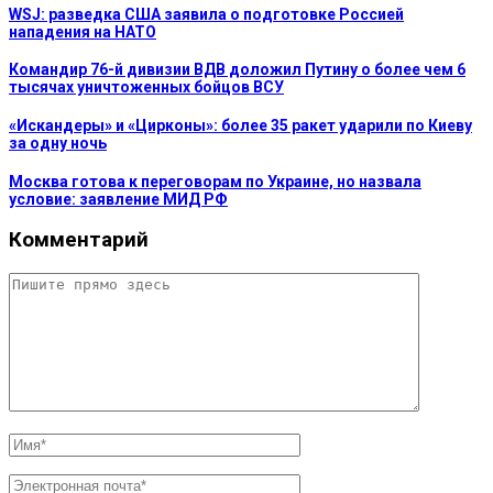
WSJ: разведка США заявила о подготовке Россией
нападения на НАТО
Командир 76-й дивизии ВДВ доложил Путину о более чем 6
тысячах уничтоженных бойцов ВСУ
«Искандеры» и «Цирконы»: более 35 ракет ударили по Киеву
за одну ночь
Москва готова к переговорам по Украине, но назвала
условие: заявление МИД РФ
Комментарий