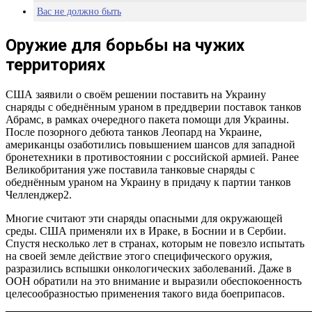
Вас не должно быть
Оружие для борьбы на чужих
территориях
США заявили о своём решении поставить на Украину
снаряды с обеднённым ураном в преддверии поставок танков
Абрамс, в рамках очередного пакета помощи для Украины.
После позорного дебюта танков Леопард на Украине,
американцы озаботились повышением шансов для западной
бронетехники в противостоянии с российской армией. Ранее
Великобритания уже поставила танковые снаряды с
обеднённым ураном на Украину в придачу к партии танков
Челленджер2.
Многие считают эти снаряды опасными для окружающей
среды. США применяли их в Ираке, в Боснии и в Сербии.
Спустя несколько лет в странах, которым не повезло испытать
на своей земле действие этого специфического оружия,
разразились вспышки онкологических заболеваний. Даже в
ООН обратили на это внимание и выразили обеспокоенность
целесообразностью применения такого вида боеприпасов.