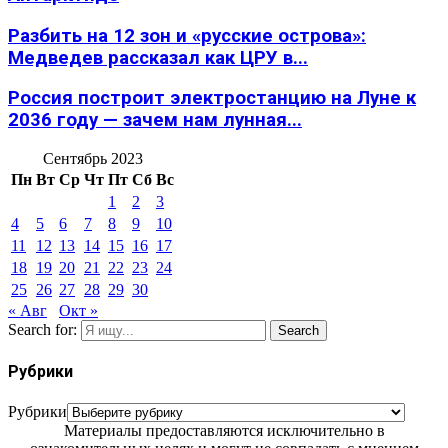
Разбить на 12 зон и «русские острова»:
Медведев рассказал как ЦРУ в...
Россия построит электростанцию на Луне к
2036 году — зачем нам лунная...
Сентябрь 2023
Пн
Вт
Ср
Чт
Пт
Сб
Вс
1
2
3
4
5
6
7
8
9
10
11
12
13
14
15
16
17
18
19
20
21
22
23
24
25
26
27
28
29
30
« Авг
Окт »
Search for:
Search
Рубрики
Рубрики
Материалы предоставляются исключительно в