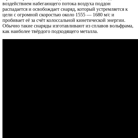
воздействием набегающего потока воздуха поддон
распадается и освобождает снаряд, который устремляется к
цели с огромной скоростью около 1555 — 1680 м/с и
пробивает её за счёт колоссальной кинетической энергии.
Обычно такие снаряды изготавливают из сплавов вольфрама,
как наиболее твёрдого подходящего металла.