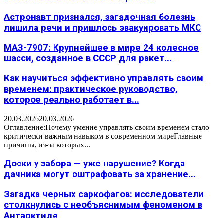
Астронавт признался, загадочная болезнь
лишила речи и пришлось эвакуировать МКС
МАЗ-7907: Крупнейшее в мире 24 колесное
шасси, созданное в СССР для ракет...
Как научиться эффективно управлять своим
временем: практическое руководство,
которое реально работает в...
20.03.2026
20.03.2026
Оглавление:Почему умение управлять своим временем стало
критически важным навыком в современном миреГлавные
причины, из-за которых...
Доски у забора — уже нарушение? Когда
дачника могут оштрафовать за хранение...
Загадка черных саркофагов: исследователи
столкнулись с необъяснимым феноменом в
Антарктиде