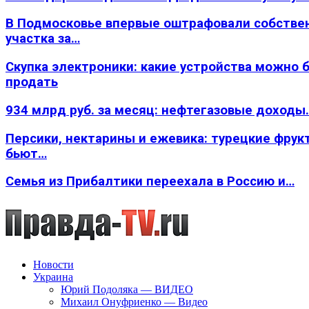
В Подмосковье впервые оштрафовали собстве
участка за…
Скупка электроники: какие устройства можно 
продать
934 млрд руб. за месяц: нефтегазовые доходы
Персики, нектарины и ежевика: турецкие фрук
бьют…
Семья из Прибалтики переехала в Россию и…
Новости
Украина
Юрий Подоляка — ВИДЕО
Михаил Онуфриенко — Видео