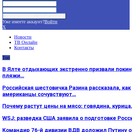
Уже имеете аккаунт?
Войти
X
Новости
ТВ Онлайн
Контакты
Топ
В Ялте отдыхающих экстренно призвали покин
пляжи…
Российская шестовичка Разина рассказала, как
американцы сочувствуют…
Почему растут цены на мясо: говядина, курица
WSJ: разведка США заявила о подготовке Росс
Командир 76-й дивизии ВДВ доложил Путину 