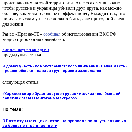
проживающих на этой территории. Англосаксам выгодно
чтобы русские и украинцы убивали друг друга, как можно
больше, как можно дольше и эффективнее, Выходит так, что
по их замыслам у нас не должно быть даже пригодной среды
для жизни.
Ранее «Правда-ТВ»
сообщал
об использовании ВКС РФ
модифицированных авиабомб.
война
сша
уран
запад
сво
предыдущая статья
В домах участников экстремистского движения «Белая масть»
прошли обыски, главари группировки задержаны
следующая статья
«Харьков скоро будет окружён русскими»,- заявил бывший
советник главы Пентагона Макгрегор
По теме:
В Ялте отдыхающих экстренно призвали покинуть пляжи из-
за беспилотной опасности