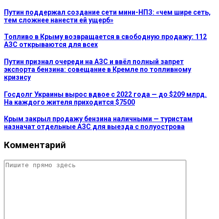
Путин поддержал создание сети мини-НПЗ: «чем шире сеть,
тем сложнее нанести ей ущерб»
Топливо в Крыму возвращается в свободную продажу: 112
АЗС открываются для всех
Путин признал очереди на АЗС и ввёл полный запрет
экспорта бензина: совещание в Кремле по топливному
кризису
Госдолг Украины вырос вдвое с 2022 года — до $209 млрд.
На каждого жителя приходится $7500
Крым закрыл продажу бензина наличными — туристам
назначат отдельные АЗС для выезда с полуострова
Комментарий