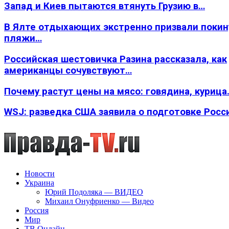
Запад и Киев пытаются втянуть Грузию в…
В Ялте отдыхающих экстренно призвали покин
пляжи…
Российская шестовичка Разина рассказала, как
американцы сочувствуют…
Почему растут цены на мясо: говядина, курица
WSJ: разведка США заявила о подготовке Росс
Новости
Украина
Юрий Подоляка — ВИДЕО
Михаил Онуфриенко — Видео
Россия
Мир
ТВ Онлайн