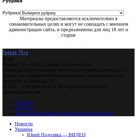
Рубрики
Рубрики
Материалы предоставляются исключительно в
ознакомительных целях и могут не совпадать с мнением
администрации сайта, и предназначены для лиц 18 лет и
старше
Правда-ТВ.ru
О нас
Правда-ТВ - Дискуссионно политическая
площадка.Использование материалов издания допускается
только при одновременном размещении гиперссылки на
оригинал в «Правда-ТВ»
@2023 - www.pravda-tv.ru. Все права принадлежат
правообладателям.
Главная
Авторам
Владельцам авторских прав. Ответственности.
Новости
Украина
Юрий Подоляка — ВИДЕО