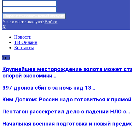
Уже имеете аккаунт?
Войти
X
Новости
ТВ Онлайн
Контакты
Топ
Крупнейшее месторождение золота может ст
опорой экономики…
397 дронов сбито за ночь над 13…
Ким Дотком: России надо готовиться к прямо
Пентагон рассекретил дело о падении НЛО с…
Начальная военная подготовка и новый предм