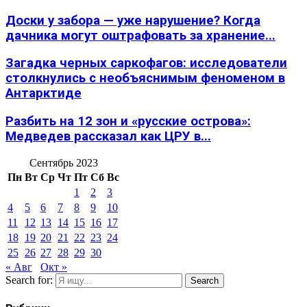
Доски у забора — уже нарушение? Когда
дачника могут оштрафовать за хранение...
Загадка черных саркофагов: исследователи
столкнулись с необъяснимым феноменом в
Антарктиде
Разбить на 12 зон и «русские острова»:
Медведев рассказал как ЦРУ в...
Сентябрь 2023
Пн
Вт
Ср
Чт
Пт
Сб
Вс
1
2
3
4
5
6
7
8
9
10
11
12
13
14
15
16
17
18
19
20
21
22
23
24
25
26
27
28
29
30
« Авг
Окт »
Search for:
Search