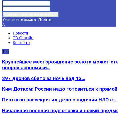
Уже имеете аккаунт?
Войти
X
Новости
ТВ Онлайн
Контакты
Топ
Крупнейшее месторождение золота может ст
опорой экономики…
397 дронов сбито за ночь над 13…
Ким Дотком: России надо готовиться к прямо
Пентагон рассекретил дело о падении НЛО с…
Начальная военная подготовка и новый предм