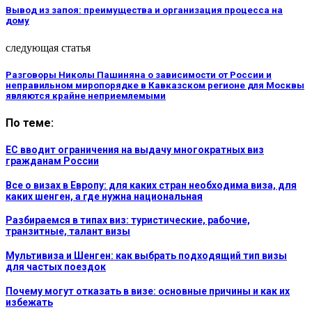
Вывод из запоя: преимущества и организация процесса на
дому
следующая статья
Разговоры Николы Пашиняна о зависимости от России и
неправильном миропорядке в Кавказском регионе для Москвы
являются крайне неприемлемыми
По теме:
ЕС вводит ограничения на выдачу многократных виз
гражданам России
Все о визах в Европу: для каких стран необходима виза, для
каких шенген, а где нужна национальная
Разбираемся в типах виз: туристические, рабочие,
транзитные, талант визы
Мультивиза и Шенген: как выбрать подходящий тип визы
для частых поездок
Почему могут отказать в визе: основные причины и как их
избежать