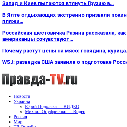
Запад и Киев пытаются втянуть Грузию в…
В Ялте отдыхающих экстренно призвали покин
пляжи…
Российская шестовичка Разина рассказала, как
американцы сочувствуют…
Почему растут цены на мясо: говядина, курица
WSJ: разведка США заявила о подготовке Росс
Новости
Украина
Юрий Подоляка — ВИДЕО
Михаил Онуфриенко — Видео
Россия
Мир
ТВ Онлайн