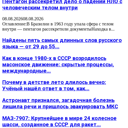
Пентагон рассекретил дело о падении НЛО с
человеческим телом внутри
08.08.2026
08.08.2026
Оглавление:В Бразилии в 1963 году упала сфера с телом
внутри — пентагон рассекретили документыНаходка в...
Найдены пять самых длинных слов русского
языка — от 29 до 55...
Как в конце 1980-х в СССР возродилось
масонское движение: скрытые процессы,
международные...
Почему в детстве лето длилось вечно:
Учёный нашёл ответ в том, как...
Астронавт признался, загадочная болезнь
лишила речи и пришлось эвакуировать МКС
МАЗ-7907: Крупнейшее в мире 24 колесное
шасси, созданное в СССР для ракет...