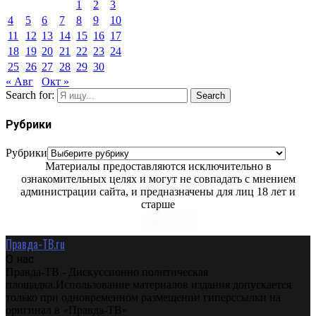
1
2
3
4
5
6
7
8
9
10
11
12
13
14
15
16
17
18
19
20
21
22
23
24
25
26
27
28
29
30
« Авг
Окт »
Search for:
Search
Рубрики
Рубрики
Материалы предоставляются исключительно в
ознакомительных целях и могут не совпадать с мнением
администрации сайта, и предназначены для лиц 18 лет и
старше
Правда-ТВ.ru
О нас
Правда-ТВ - Дискуссионно политическая
площадка.Использование материалов издания допускается
только при одновременном размещении гиперссылки на
оригинал в «Правда-ТВ»