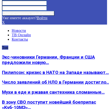
Уже имеете аккаунт?
Войти
X
Новости
ТВ Онлайн
Контакты
Топ
Экс-чиновники Германии, Франции и США
предложили новую…
Пилипсон: кризис в НАТО на Западе называют…
Число заявлений об НЛО в Германии достигло
Мухи в еде и ржавая сантехника сломанные…
В зону СВО поступит новейший боеприпас
«Куб-10МЭ»…