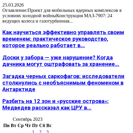
25.03.2026
Оглавление:Проект для мобильных ядерных комплексов в
условиях холодной войныКонструкция МАЗ-7907: 24
ведущих колеса и газотурбинная...
Как научиться эффективно управлять своим
временем: практическое руководство,
которое реально работает в...
Доски у забора — уже нарушение? Когда
дачника могут оштрафовать за хранение...
Загадка черных саркофагов: исследователи
столкнулись с необъяснимым феноменом в
Антарктиде
Разбить на 12 зон и «русские острова»:
Медведев рассказал как ЦРУ в...
Сентябрь 2023
Пн
Вт
Ср
Чт
Пт
Сб
Вс
1
2
3