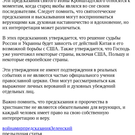
Эти предсказания святого Ионы Кронштадтского относятся к
моментам, когда старец якобы являлся во сне своим
последователям. Следует помнить, что святоотеческие
предсказания и высказывания могут восприниматься
верующими как духовная наставничество и вдохновение, но
их интерпретация может различаться.
В этих предсказаниях утверждается, что решение судьбы
России и Украины будет зависеть от действий Китая и его
возможной борьбы с США. Также утверждается, что Господь
уже уничтожил некоторые страны, включая США, Польшу и
некоторые европейские страны.
Эти утверждения не имеют подтверждения в реальных
событиях и не являются частью официального учения
православной церкви. Они могут рассматриваться как
выражение личных верований и духовных убеждений
отдельных лиц.
Важно помнить, что предсказания и пророчества в
христианстве не являются обязательными для верующих, и
каждый человек имеет право на свою собственную
интерпретацию и веру.
война
мир
предсказания
Зеленский
предыдущая статья