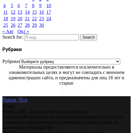
4
5
6
7
8
9
10
11
12
13
14
15
16
17
18
19
20
21
22
23
24
25
26
27
28
29
30
« Авг
Окт »
Search for:
Search
Рубрики
Рубрики
Материалы предоставляются исключительно в
ознакомительных целях и могут не совпадать с мнением
администрации сайта, и предназначены для лиц 18 лет и
старше
Правда-ТВ.ru
О нас
Правда-ТВ - Дискуссионно политическая
площадка.Использование материалов издания допускается
только при одновременном размещении гиперссылки на
оригинал в «Правда-ТВ»
@2023 - www.pravda-tv.ru. Все права принадлежат