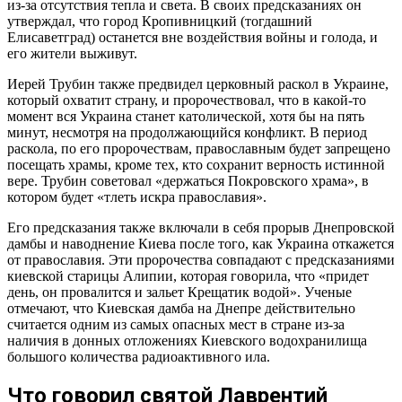
из-за отсутствия тепла и света. В своих предсказаниях он
утверждал, что город Кропивницкий (тогдашний
Елисаветград) останется вне воздействия войны и голода, и
его жители выживут.
Иерей Трубин также предвидел церковный раскол в Украине,
который охватит страну, и пророчествовал, что в какой-то
момент вся Украина станет католической, хотя бы на пять
минут, несмотря на продолжающийся конфликт. В период
раскола, по его пророчествам, православным будет запрещено
посещать храмы, кроме тех, кто сохранит верность истинной
вере. Трубин советовал «держаться Покровского храма», в
котором будет «тлеть искра православия».
Его предсказания также включали в себя прорыв Днепровской
дамбы и наводнение Киева после того, как Украина откажется
от православия. Эти пророчества совпадают с предсказаниями
киевской старицы Алипии, которая говорила, что «придет
день, он провалится и зальет Крещатик водой». Ученые
отмечают, что Киевская дамба на Днепре действительно
считается одним из самых опасных мест в стране из-за
наличия в донных отложениях Киевского водохранилища
большого количества радиоактивного ила.
Что говорил святой Лаврентий