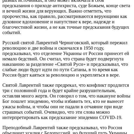
разных источниках, и оно может включать в себя
предсказания о приходе антихриста, суде Божьем, конце света
и вечной жизни для верующих. Важно отметить, что
пророчества, как правило, рассматриваются верующими как
духовное вдохновение и напутствие к вере, надежде и
благочестивой жизни, а не как точные предсказания будущих
событий.
Русский святой Лаврентий Черниговский, который пережил
революцию и две войны и скончался в 1950 году,
предсказывал, что отделение Украины от России принесет ей
немало бедствий. Он считал, что страна будет подвергнута
наказанию за разделение «Святой Руси» и предсказывал, что
слабые люди будут идти по пути Сатаны, в то время как
Россия будет каяться за революцию и укрепляться в вере.
Святой Лаврентий также предрекал, что конфликт продлится
три с половиной года и будет крайне разрушительным,
оставляя много жертв. Он говорил о том, что накануне войны
Бог пошлет эпидемию, чтобы избавить тех, кто не вынесет
ужасы войны, и чтобы они не падали в отчаяние при виде
страшных событий. Очевидно, что эти слова можно
интерпретировать как предсказание эпидемии COVID-19.
Преподобный Лаврентий также предсказывал, что Россия
объединит усилия с Белоруссией, но будущий путь Украины,