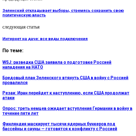
Зеленский откладывает выборы, стремясь сохранить свою
политическую власть
следующая статья
Интернет на даче: все виды подключения
По теме:
WSJ: разведка США заявила о подготовке Россией
нападения на НАТО
Бредовый план Зеленского втянуть США в войну с Россией
провалился
Резаи: Иран перейдет к наступлению, если США продолжат
атаки
Опрос: треть немцев ожидает вступления Германии в войну в
течение пяти лет
Финляндия маскирует тысячи ядерных бункеров под
бассейны и сауны — готовятся к конфликту с Россией