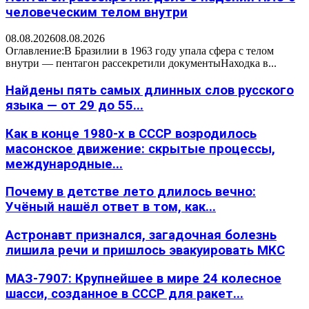
человеческим телом внутри
08.08.2026
08.08.2026
Оглавление:В Бразилии в 1963 году упала сфера с телом
внутри — пентагон рассекретили документыНаходка в...
Найдены пять самых длинных слов русского
языка — от 29 до 55...
Как в конце 1980-х в СССР возродилось
масонское движение: скрытые процессы,
международные...
Почему в детстве лето длилось вечно:
Учёный нашёл ответ в том, как...
Астронавт признался, загадочная болезнь
лишила речи и пришлось эвакуировать МКС
МАЗ-7907: Крупнейшее в мире 24 колесное
шасси, созданное в СССР для ракет...