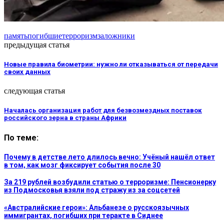
память
погибшие
терроризм
заложники
предыдущая статья
Новые правила биометрии: нужно ли отказываться от передачи
своих данных
следующая статья
Началась организация работ для безвозмездных поставок
российского зерна в страны Африки
По теме:
Почему в детстве лето длилось вечно: Учёный нашёл ответ
в том, как мозг фиксирует события после 30
За 219 рублей возбудили статью о терроризме: Пенсионерку
из Подмосковья взяли под стражу из за соцсетей
«Австралийские герои»: Альбанезе о русскоязычных
иммигрантах, погибших при теракте в Сиднее