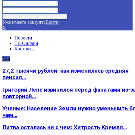
Уже имеете аккаунт?
Войти
X
Новости
ТВ Онлайн
Контакты
Топ
27,2 тысячи рублей: как изменилась средняя
пенсия…
Григорий Лепс извинился перед фанатами из-з
повторной…
Ученые: Население Земли нужно уменьшить б
чем…
Литва осталась ни с чем: Хитрость Кремля…