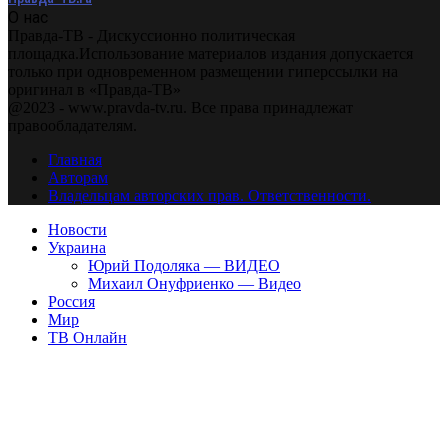
О нас
Правда-ТВ - Дискуссионно политическая
площадка.Использование материалов издания допускается
только при одновременном размещении гиперссылки на
оригинал в «Правда-ТВ»
@2023 - www.pravda-tv.ru. Все права принадлежат
правообладателям.
Главная
Авторам
Владельцам авторских прав. Ответственности.
Новости
Украина
Юрий Подоляка — ВИДЕО
Михаил Онуфриенко — Видео
Россия
Мир
ТВ Онлайн