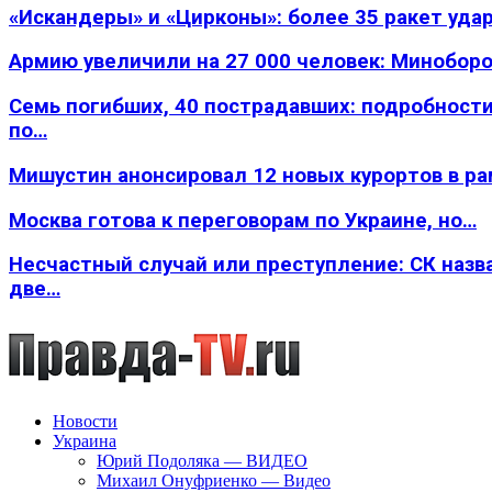
«Искандеры» и «Цирконы»: более 35 ракет уда
Армию увеличили на 27 000 человек: Минобор
Семь погибших, 40 пострадавших: подробности
по…
Мишустин анонсировал 12 новых курортов в р
Москва готова к переговорам по Украине, но…
Несчастный случай или преступление: СК назв
две…
Новости
Украина
Юрий Подоляка — ВИДЕО
Михаил Онуфриенко — Видео