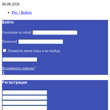
06.08.2026
Рег. / Войти
Войти
Username or email
Password
Помнить меня пока я не выйду
Вспомнить пароль?
X
Регистрация