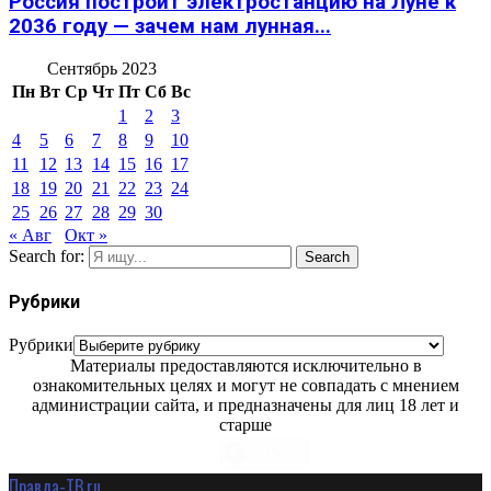
Россия построит электростанцию на Луне к
2036 году — зачем нам лунная...
Сентябрь 2023
Пн
Вт
Ср
Чт
Пт
Сб
Вс
1
2
3
4
5
6
7
8
9
10
11
12
13
14
15
16
17
18
19
20
21
22
23
24
25
26
27
28
29
30
« Авг
Окт »
Search for:
Search
Рубрики
Рубрики
Материалы предоставляются исключительно в
ознакомительных целях и могут не совпадать с мнением
администрации сайта, и предназначены для лиц 18 лет и
старше
Правда-ТВ.ru