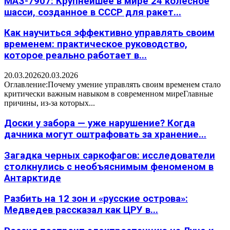
МАЗ-7907: Крупнейшее в мире 24 колесное
шасси, созданное в СССР для ракет...
Как научиться эффективно управлять своим
временем: практическое руководство,
которое реально работает в...
20.03.2026
20.03.2026
Оглавление:Почему умение управлять своим временем стало
критически важным навыком в современном миреГлавные
причины, из-за которых...
Доски у забора — уже нарушение? Когда
дачника могут оштрафовать за хранение...
Загадка черных саркофагов: исследователи
столкнулись с необъяснимым феноменом в
Антарктиде
Разбить на 12 зон и «русские острова»:
Медведев рассказал как ЦРУ в...