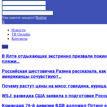
Уже имеете аккаунт?
Войти
X
Новости
ТВ Онлайн
Контакты
Топ
В Ялте отдыхающих экстренно призвали покин
пляжи…
Российская шестовичка Разина рассказала, как
американцы сочувствуют…
Почему растут цены на мясо: говядина, курица
WSJ: разведка США заявила о подготовке Росс
Командир 76-й дивизии ВДВ доложил Путину 