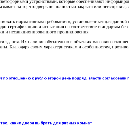
ветофорными устройствами, которые обеспечивают информирован
казывает на то, что дверь не полностью закрыта или неисправна
твовать нормативным требованиям, установленным для данной 
дят сертификацию и испытания на соответствие стандартам без
лки и несанкционированного проникновения.
и здания. Их наличие обязательно в объектах массового скопле
кты. Благодаря своим характеристикам и особенностям, проти
ет по отношению к рублю второй день подряд, власти согласовали
ство, какие двери выбрать для разных комнат