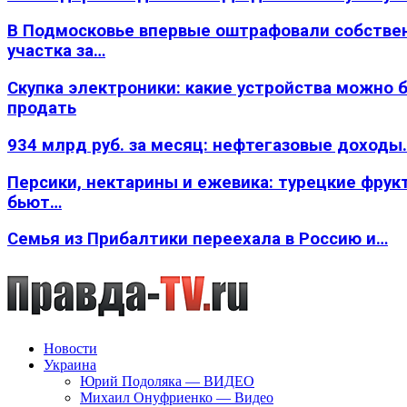
В Подмосковье впервые оштрафовали собстве
участка за…
Скупка электроники: какие устройства можно 
продать
934 млрд руб. за месяц: нефтегазовые доходы
Персики, нектарины и ежевика: турецкие фрук
бьют…
Семья из Прибалтики переехала в Россию и…
Новости
Украина
Юрий Подоляка — ВИДЕО
Михаил Онуфриенко — Видео