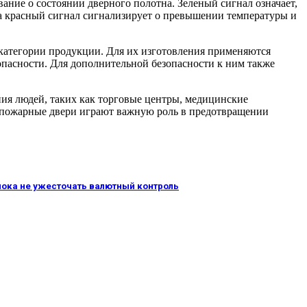
ие о состоянии дверного полотна. Зеленый сигнал означает,
, а красный сигнал сигнализирует о превышении температуры и
категории продукции. Для их изготовления применяются
опасности. Для дополнительной безопасности к ним также
ния людей, таких как торговые центры, медицинские
вопожарные двери играют важную роль в предотвращении
 пока не ужесточать валютный контроль