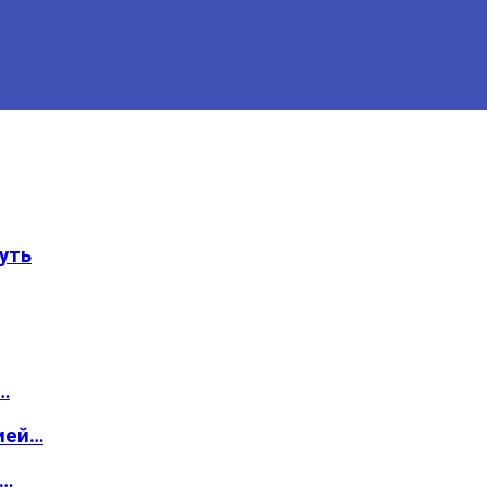
уть
…
ией…
о…