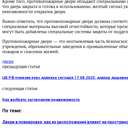
Кроме того, противопожарные двери обладают специальными с
что дверь закрыта и готова к использованию, желтый сигнал у
невозможности открытия двери.
Важно отметить, что противопожарные двери должны соответс
специальные материалы высокой огнестойкости, которые прохо
могут быть добавлены специальные системы защиты от подде
Противопожарные двери — это неотъемлемая часть безопасност
учреждения, образовательные заведения и промышленные объе
пожаров и спасении жизней.
двери
предыдущая статья
ЦБ РФ понизил курс доллара сегодня 17.08.2023: доллар дешеве
следующая статья
Как выбрать загородную недвижимость
По теме:
Двери в планировке: как их расположение влияет на простран