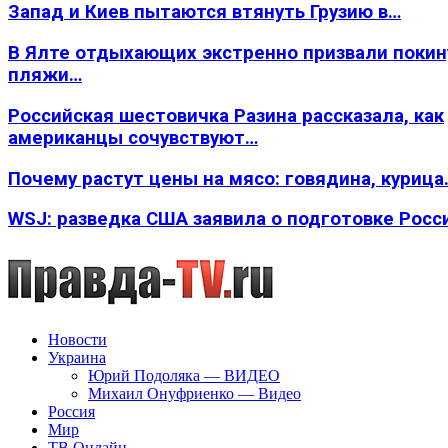
Запад и Киев пытаются втянуть Грузию в…
В Ялте отдыхающих экстренно призвали покин
пляжи…
Российская шестовичка Разина рассказала, как
американцы сочувствуют…
Почему растут цены на мясо: говядина, курица
WSJ: разведка США заявила о подготовке Росс
Новости
Украина
Юрий Подоляка — ВИДЕО
Михаил Онуфриенко — Видео
Россия
Мир
ТВ Онлайн