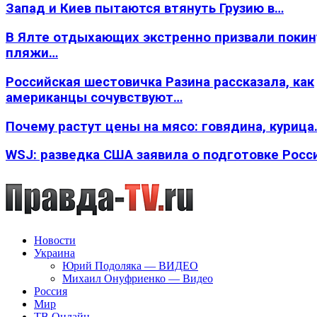
Запад и Киев пытаются втянуть Грузию в…
В Ялте отдыхающих экстренно призвали покин
пляжи…
Российская шестовичка Разина рассказала, как
американцы сочувствуют…
Почему растут цены на мясо: говядина, курица
WSJ: разведка США заявила о подготовке Росс
Новости
Украина
Юрий Подоляка — ВИДЕО
Михаил Онуфриенко — Видео
Россия
Мир
ТВ Онлайн