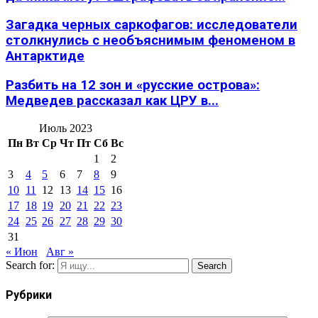
Загадка черных саркофагов: исследователи
столкнулись с необъяснимым феноменом в
Антарктиде
Разбить на 12 зон и «русские острова»:
Медведев рассказал как ЦРУ в...
Июль 2023
Пн
Вт
Ср
Чт
Пт
Сб
Вс
1
2
3
4
5
6
7
8
9
10
11
12
13
14
15
16
17
18
19
20
21
22
23
24
25
26
27
28
29
30
31
« Июн
Авг »
Search for:
Search
Рубрики