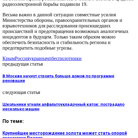
радиоэлектронной борьбы подавили 19.
Весьма важно в данной ситуации совместные усилия
Министерства обороны, правоохранительных органов и
взрывотехников для расследования произошедших
происшествий и предотвращения возможных аналогичных
инцидентов в будущем. Только таким образом можно
обеспечить безопасность и стабильность региона и
предотвратить подобные угрозы.
Крым
Россия
украина
чп
беспилотники
предыдущая статья
В Москве начнут строить больше домов по программе
реновации
следующая статья
Школьники угнали алфальтоукладочный каток: пострадало
несколько машин
По теме:
Крупнейшее месторождение золота может стать опорой
экономики России