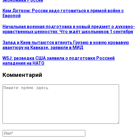
Ким Дотком: России надо готовиться к прямой войне с
Европой
Начальная военная подготовка и новый предмет о духовно-
нравственных ценностях: Что ждёт школьников 1 сентября
Запад и Киев пытаются втянуть Грузию в новую кровавую
авантюру на Кавказе, заявили в МИД
WSJ: разведка США заявила о подготовке Россией
нападения на НАТО
Комментарий