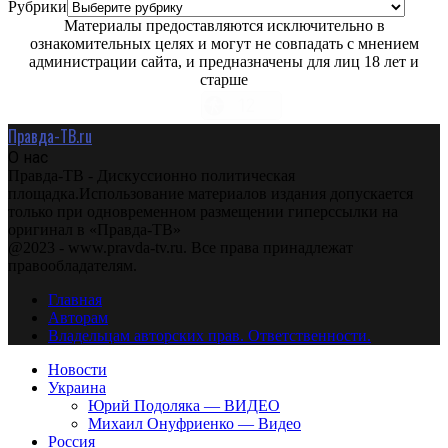
Рубрики
Материалы предоставляются исключительно в
ознакомительных целях и могут не совпадать с мнением
администрации сайта, и предназначены для лиц 18 лет и
старше
Правда-ТВ.ru
О нас
Правда-ТВ - Дискуссионно политическая
площадка.Использование материалов издания допускается
только при одновременном размещении гиперссылки на
оригинал в «Правда-ТВ»
@2023 - www.pravda-tv.ru. Все права принадлежат
правообладателям.
Главная
Авторам
Владельцам авторских прав. Ответственности.
Новости
Украина
Юрий Подоляка — ВИДЕО
Михаил Онуфриенко — Видео
Россия