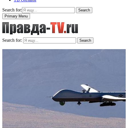
Search for:
Search
Primary Menu
Search for:
Search