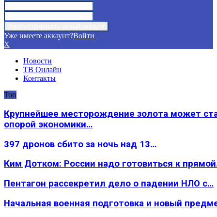
Уже имеете аккаунт?
Войти
X
Новости
ТВ Онлайн
Контакты
Топ
Крупнейшее месторождение золота может ст
опорой экономики…
397 дронов сбито за ночь над 13…
Ким Дотком: России надо готовиться к прямо
Пентагон рассекретил дело о падении НЛО с…
Начальная военная подготовка и новый предм