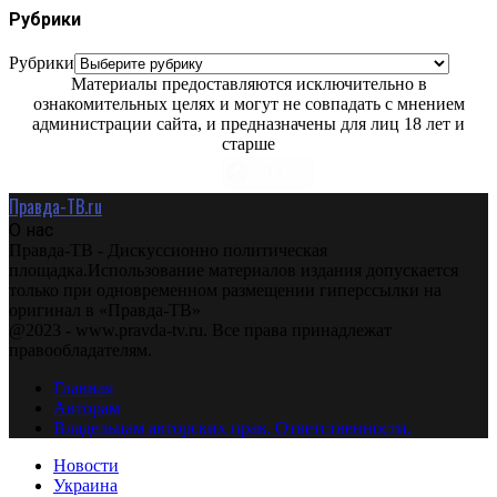
Рубрики
Рубрики
Материалы предоставляются исключительно в
ознакомительных целях и могут не совпадать с мнением
администрации сайта, и предназначены для лиц 18 лет и
старше
Правда-ТВ.ru
О нас
Правда-ТВ - Дискуссионно политическая
площадка.Использование материалов издания допускается
только при одновременном размещении гиперссылки на
оригинал в «Правда-ТВ»
@2023 - www.pravda-tv.ru. Все права принадлежат
правообладателям.
Главная
Авторам
Владельцам авторских прав. Ответственности.
Новости
Украина