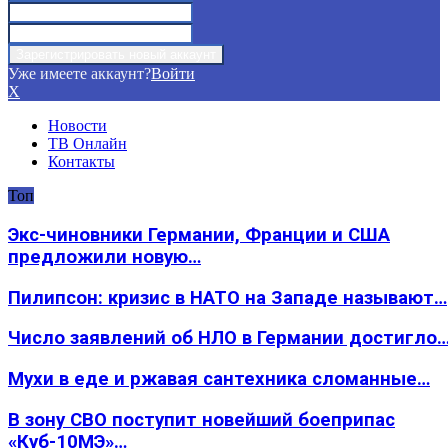
Уже имеете аккаунт?
Войти
X
Новости
ТВ Онлайн
Контакты
Топ
Экс-чиновники Германии, Франции и США
предложили новую…
Пилипсон: кризис в НАТО на Западе называют…
Число заявлений об НЛО в Германии достигло
Мухи в еде и ржавая сантехника сломанные…
В зону СВО поступит новейший боеприпас
«Куб-10МЭ»…