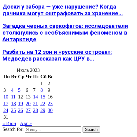
Доски у забора — уже нарушение? Когда
дачника могут оштрафовать за хранение...
Загадка черных саркофагов: исследователи
столкнулись с необъяснимым феноменом в
Антарктиде
Разбить на 12 зон и «русские острова»:
Медведев рассказал как ЦРУ в...
Июль 2023
Пн
Вт
Ср
Чт
Пт
Сб
Вс
1
2
3
4
5
6
7
8
9
10
11
12
13
14
15
16
17
18
19
20
21
22
23
24
25
26
27
28
29
30
31
« Июн
Авг »
Search for:
Search