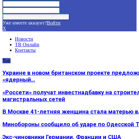
Уже имеете аккаунт?
Войти
X
Новости
ТВ Онлайн
Контакты
Топ
Украине в новом британском проекте предлож
«ядерный…
«Россети» получат инвестнадбавку на строите
магистральных сетей
В Москве 41-летняя женщина стала матерью в
Минобороны сообщило об ударе по Одесской 
Экс-чиновники Германии, Франции и США