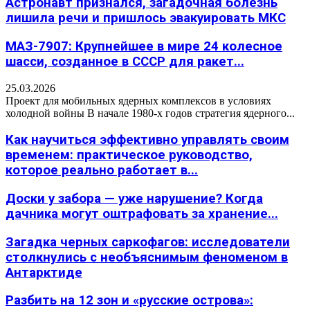
Астронавт признался, загадочная болезнь
лишила речи и пришлось эвакуировать МКС
МАЗ-7907: Крупнейшее в мире 24 колесное
шасси, созданное в СССР для ракет...
25.03.2026
Проект для мобильных ядерных комплексов в условиях
холодной войны В начале 1980-х годов стратегия ядерного...
Как научиться эффективно управлять своим
временем: практическое руководство,
которое реально работает в...
Доски у забора — уже нарушение? Когда
дачника могут оштрафовать за хранение...
Загадка черных саркофагов: исследователи
столкнулись с необъяснимым феноменом в
Антарктиде
Разбить на 12 зон и «русские острова»: