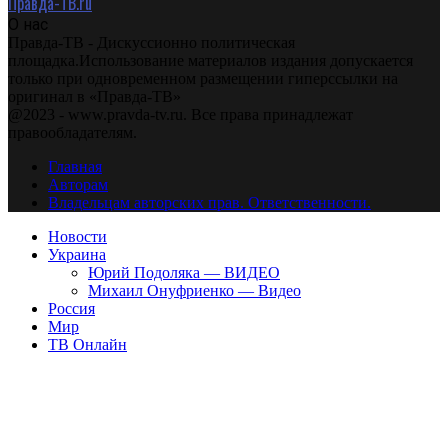
Правда-ТВ.ru
О нас
Правда-ТВ - Дискуссионно политическая
площадка.Использование материалов издания допускается
только при одновременном размещении гиперссылки на
оригинал в «Правда-ТВ»
@2023 - www.pravda-tv.ru. Все права принадлежат
правообладателям.
Главная
Авторам
Владельцам авторских прав. Ответственности.
Новости
Украина
Юрий Подоляка — ВИДЕО
Михаил Онуфриенко — Видео
Россия
Мир
ТВ Онлайн