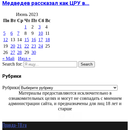
Медведев рассказал как ЦРУ в...
Июнь 2023
Пн
Вт
Ср
Чт
Пт
Сб
Вс
1
2
3
4
5
6
7
8
9
10
11
12
13
14
15
16
17
18
19
20
21
22
23
24
25
26
27
28
29
30
« Май
Июл »
Search for:
Search
Рубрики
Рубрики
Материалы предоставляются исключительно в
ознакомительных целях и могут не совпадать с мнением
администрации сайта, и предназначены для лиц 18 лет и
старше
Правда-ТВ.ru