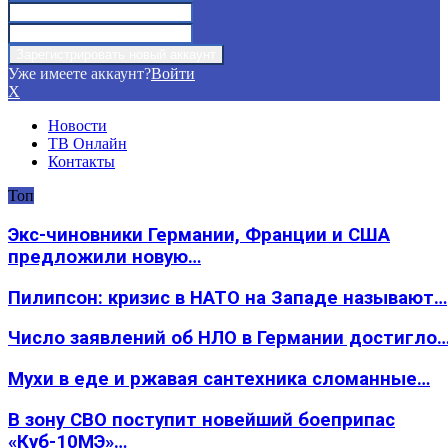
Уже имеете аккаунт?
Войти
X
Новости
ТВ Онлайн
Контакты
Топ
Экс-чиновники Германии, Франции и США
предложили новую…
Пилипсон: кризис в НАТО на Западе называют…
Число заявлений об НЛО в Германии достигло
Мухи в еде и ржавая сантехника сломанные…
В зону СВО поступит новейший боеприпас
«Куб-10МЭ»…