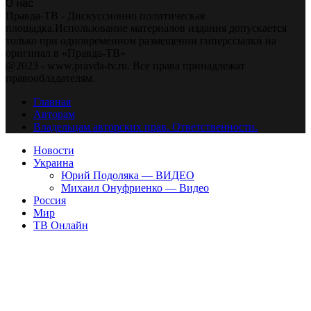
О нас
Правда-ТВ - Дискуссионно политическая
площадка.Использование материалов издания допускается
только при одновременном размещении гиперссылки на
оригинал в «Правда-ТВ»
@2023 - www.pravda-tv.ru. Все права принадлежат
правообладателям.
Главная
Авторам
Владельцам авторских прав. Ответственности.
Новости
Украина
Юрий Подоляка — ВИДЕО
Михаил Онуфриенко — Видео
Россия
Мир
ТВ Онлайн