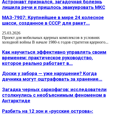
Астронавт признался, загадочная болезнь
лишила речи и пришлось эвакуировать МКС
МАЗ-7907: Крупнейшее в мире 24 колесное
шасси, созданное в СССР для ракет...
25.03.2026
Проект для мобильных ядерных комплексов в условиях
холодной войны В начале 1980-х годов стратегия ядерного...
Как научиться эффективно управлять своим
временем: практическое руководство,
которое реально работает в...
Доски у забора — уже нарушение? Когда
дачника могут оштрафовать за хранение...
Загадка черных саркофагов: исследователи
столкнулись с необъяснимым феноменом в
Антарктиде
Разбить на 12 зон и «русские острова»: