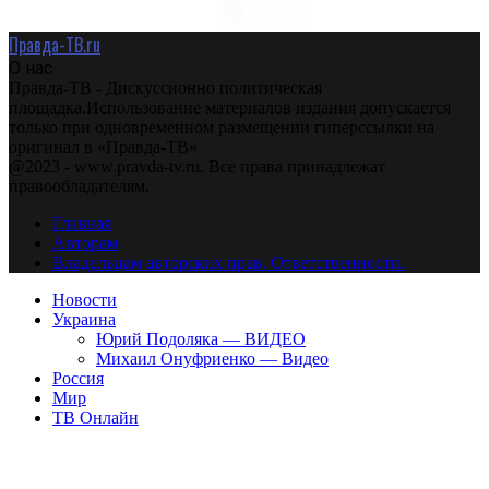
Правда-ТВ.ru
О нас
Правда-ТВ - Дискуссионно политическая
площадка.Использование материалов издания допускается
только при одновременном размещении гиперссылки на
оригинал в «Правда-ТВ»
@2023 - www.pravda-tv.ru. Все права принадлежат
правообладателям.
Главная
Авторам
Владельцам авторских прав. Ответственности.
Новости
Украина
Юрий Подоляка — ВИДЕО
Михаил Онуфриенко — Видео
Россия
Мир
ТВ Онлайн