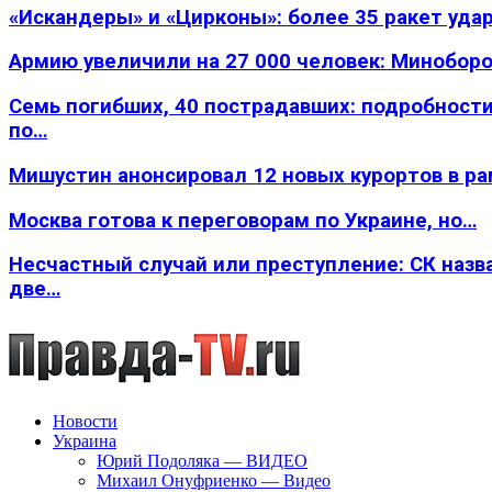
«Искандеры» и «Цирконы»: более 35 ракет уда
Армию увеличили на 27 000 человек: Минобор
Семь погибших, 40 пострадавших: подробности
по…
Мишустин анонсировал 12 новых курортов в р
Москва готова к переговорам по Украине, но…
Несчастный случай или преступление: СК назв
две…
Новости
Украина
Юрий Подоляка — ВИДЕО
Михаил Онуфриенко — Видео