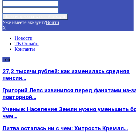
Уже имеете аккаунт?
Войти
X
Новости
ТВ Онлайн
Контакты
Топ
27,2 тысячи рублей: как изменилась средняя
пенсия…
Григорий Лепс извинился перед фанатами из-з
повторной…
Ученые: Население Земли нужно уменьшить б
чем…
Литва осталась ни с чем: Хитрость Кремля…