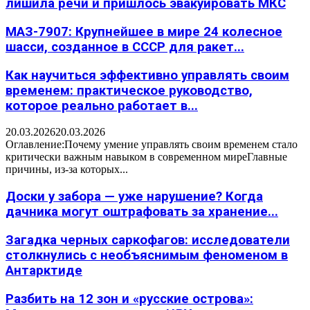
лишила речи и пришлось эвакуировать МКС
МАЗ-7907: Крупнейшее в мире 24 колесное
шасси, созданное в СССР для ракет...
Как научиться эффективно управлять своим
временем: практическое руководство,
которое реально работает в...
20.03.2026
20.03.2026
Оглавление:Почему умение управлять своим временем стало
критически важным навыком в современном миреГлавные
причины, из-за которых...
Доски у забора — уже нарушение? Когда
дачника могут оштрафовать за хранение...
Загадка черных саркофагов: исследователи
столкнулись с необъяснимым феноменом в
Антарктиде
Разбить на 12 зон и «русские острова»: