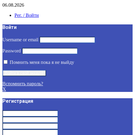
06.08.2026
Рег. / Войти
Войти
Username or email
Password
Помнить меня пока я не выйду
Вспомнить пароль?
X
Регистрация