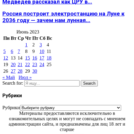
Медведев рассказал как ЦРУ в...
Россия построит электростанцию на Луне к
2036 году — зачем нам лунная...
Июнь 2023
Пн
Вт
Ср
Чт
Пт
Сб
Вс
1
2
3
4
5
6
7
8
9
10
11
12
13
14
15
16
17
18
19
20
21
22
23
24
25
26
27
28
29
30
« Май
Июл »
Search for:
Search
Рубрики
Рубрики
Материалы предоставляются исключительно в
ознакомительных целях и могут не совпадать с мнением
администрации сайта, и предназначены для лиц 18 лет и
старше