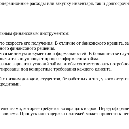
 операционные расходы или закупку инвентаря, так и долгосро
ельным финансовым инструментом:
о скорость его получения. В отличие от банковского кредита, з
чного финансового решения.
ется минимум документов и формальностей. В большинстве случ
начительно упрощает процесс оформления займа.
азные варианты условий займа, чтобы соответствовать потребно
аптированы под конкретные требования каждого клиента.
с низким доходом, студентов, безработных и тех, у кого отсутс
редитами.
ельствами, которые требуется возвращать в срок. Перед оформ
 вовремя. Пропуск или задержка платежей может привести к нег