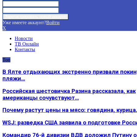
Уже имеете аккаунт?
Войти
X
Новости
ТВ Онлайн
Контакты
Топ
В Ялте отдыхающих экстренно призвали покин
пляжи…
Российская шестовичка Разина рассказала, как
американцы сочувствуют…
Почему растут цены на мясо: говядина, курица
WSJ: разведка США заявила о подготовке Росс
Командир 76-й дивизии ВДВ доложил Путину 