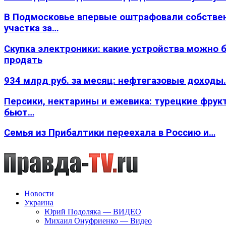
В Подмосковье впервые оштрафовали собстве
участка за…
Скупка электроники: какие устройства можно 
продать
934 млрд руб. за месяц: нефтегазовые доходы
Персики, нектарины и ежевика: турецкие фрук
бьют…
Семья из Прибалтики переехала в Россию и…
Новости
Украина
Юрий Подоляка — ВИДЕО
Михаил Онуфриенко — Видео