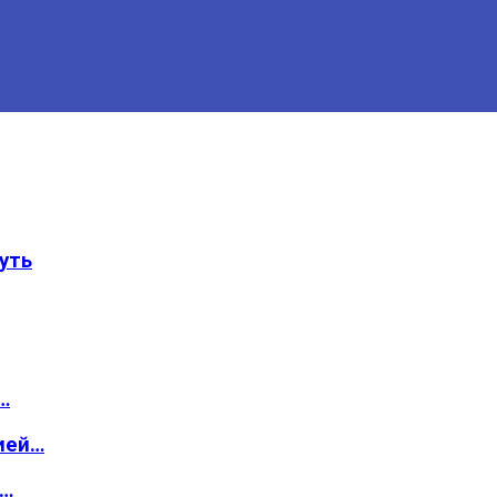
уть
…
ией…
о…