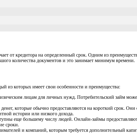
учает от кредитора на определенный срок. Одним из преимуществ
шого количества документов и это занимает минимум времени.
дый из которых имеет свои особенности и преимущества:
физическим лицам для личных нужд. Потребительский займ может
нег, которые обычно предоставляются на короткий срок. Они 
итной истории или низкого дохода.
тупны еще большему числу людей. Онлайн-займы предоставляют
ие сроки.
нимателей и компаний, которым требуется дополнительный капит