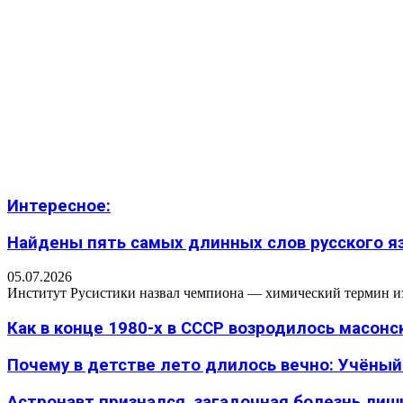
Интересное:
Найдены пять самых длинных слов русского язы
05.07.2026
Институт Русистики назвал чемпиона — химический термин из п
Как в конце 1980-х в СССР возродилось масон
Почему в детстве лето длилось вечно: Учёный н
Астронавт признался, загадочная болезнь лиш