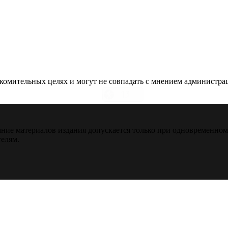
омительных целях и могут не совпадать с мнением администраци
ние материалов издания допускается только при одновременно
телям.