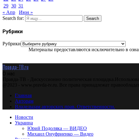
29
30
31
« Апр
Июн »
Search for:
Search
Рубрики
Рубрики
Материалы предоставляются исключительно в ознак
Правда-ТВ.ru
О нас
Правда-ТВ - Дискуссионно политическая площадка.Использова
@2023 - www.pravda-tv.ru. Все права принадлежат правооблада
Главная
Авторам
Владельцам авторских прав. Ответственности.
Новости
Украина
Юрий Подоляка — ВИДЕО
Михаил Онуфриенко — Видео