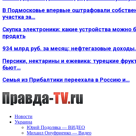
В Подмосковье впервые оштрафовали собстве
участка за…
Скупка электроники: какие устройства можно 
продать
934 млрд руб. за месяц: нефтегазовые доходы
Персики, нектарины и ежевика: турецкие фрук
бьют…
Семья из Прибалтики переехала в Россию и…
Новости
Украина
Юрий Подоляка — ВИДЕО
Михаил Онуфриенко — Видео