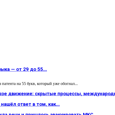
ка — от 29 до 55...
атента на 55 букв, который уже обогнал...
ское движение: скрытые процессы, международн
ашёл ответ в том, как...
ила речи и пришлось эвакуировать МКС