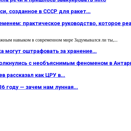
и, созданное в СССР для ракет...
менем: практическое руководство, которое реал
жным навыком в современном мире Задумывался ли ты,...
а могут оштрафовать за хранение...
толкнулись с необъяснимым феноменом в Антар
в рассказал как ЦРУ в...
6 году — зачем нам лунная...