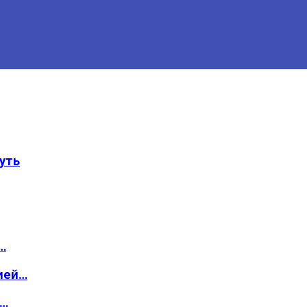
уть
…
ией…
о…