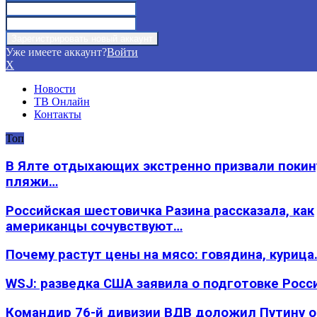
Уже имеете аккаунт?
Войти
X
Новости
ТВ Онлайн
Контакты
Топ
В Ялте отдыхающих экстренно призвали покин
пляжи…
Российская шестовичка Разина рассказала, как
американцы сочувствуют…
Почему растут цены на мясо: говядина, курица
WSJ: разведка США заявила о подготовке Росс
Командир 76-й дивизии ВДВ доложил Путину 