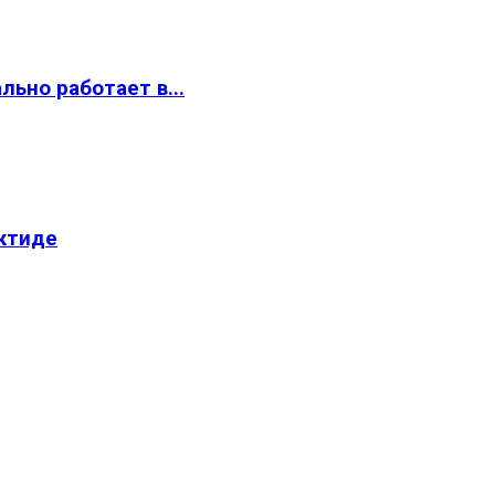
ьно работает в...
ктиде