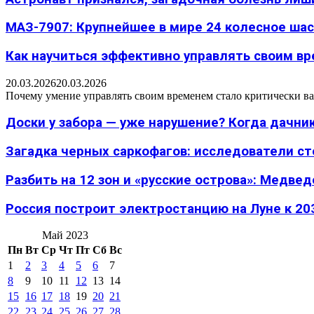
МАЗ-7907: Крупнейшее в мире 24 колесное шасс
Как научиться эффективно управлять своим вре
20.03.2026
20.03.2026
Почему умение управлять своим временем стало критически ва
Доски у забора — уже нарушение? Когда дачник
Загадка черных саркофагов: исследователи с
Разбить на 12 зон и «русские острова»: Медведе
Россия построит электростанцию на Луне к 203
Май 2023
Пн
Вт
Ср
Чт
Пт
Сб
Вс
1
2
3
4
5
6
7
8
9
10
11
12
13
14
15
16
17
18
19
20
21
22
23
24
25
26
27
28