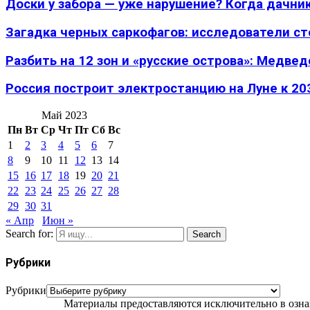
Доски у забора — уже нарушение? Когда дачник
Загадка черных саркофагов: исследователи с
Разбить на 12 зон и «русские острова»: Медведе
Россия построит электростанцию на Луне к 203
Май 2023
Пн
Вт
Ср
Чт
Пт
Сб
Вс
1
2
3
4
5
6
7
8
9
10
11
12
13
14
15
16
17
18
19
20
21
22
23
24
25
26
27
28
29
30
31
« Апр
Июн »
Search for:
Search
Рубрики
Рубрики
Материалы предоставляются исключительно в ознак