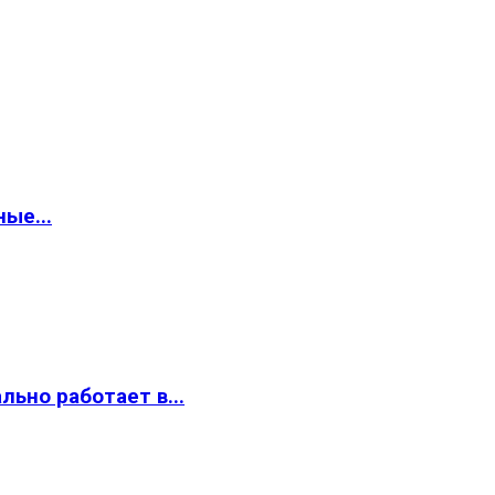
ые...
ьно работает в...