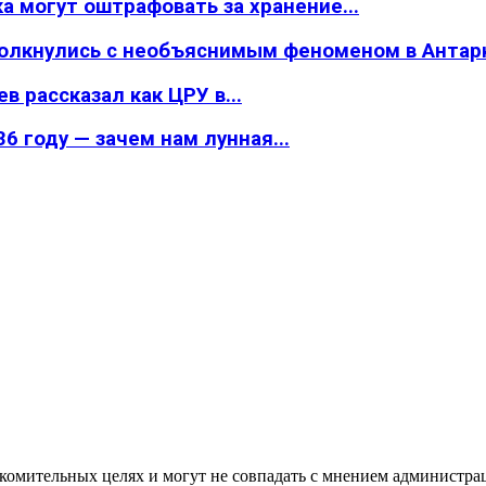
а могут оштрафовать за хранение...
толкнулись с необъяснимым феноменом в Антар
в рассказал как ЦРУ в...
6 году — зачем нам лунная...
омительных целях и могут не совпадать с мнением администраци