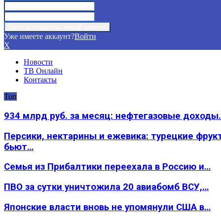
Уже имеете аккаунт?
Войти
X
Новости
ТВ Онлайн
Контакты
Топ
934 млрд руб. за месяц: нефтегазовые доходы
Персики, нектарины и ежевика: турецкие фрук
бьют…
Семья из Прибалтики переехала в Россию и…
ПВО за сутки уничтожила 20 авиабомб ВСУ,…
Японские власти вновь не упомянули США в…