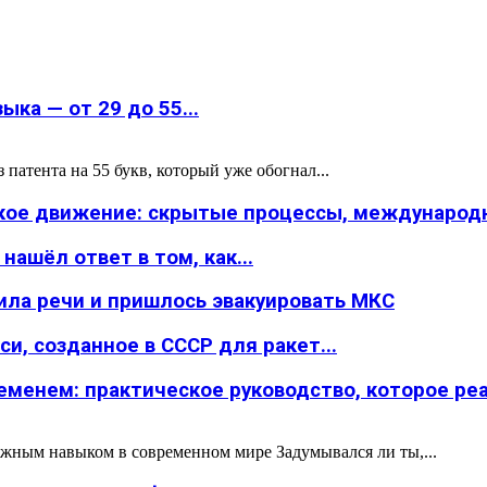
ка — от 29 до 55...
атента на 55 букв, который уже обогнал...
ское движение: скрытые процессы, международн
ашёл ответ в том, как...
ила речи и пришлось эвакуировать МКС
и, созданное в СССР для ракет...
менем: практическое руководство, которое реал
жным навыком в современном мире Задумывался ли ты,...