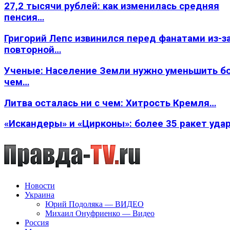
27,2 тысячи рублей: как изменилась средняя
пенсия…
Григорий Лепс извинился перед фанатами из-з
повторной…
Ученые: Население Земли нужно уменьшить б
чем…
Литва осталась ни с чем: Хитрость Кремля…
«Искандеры» и «Цирконы»: более 35 ракет уда
Новости
Украина
Юрий Подоляка — ВИДЕО
Михаил Онуфриенко — Видео
Россия