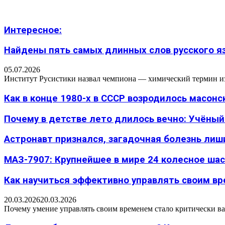
Интересное:
Найдены пять самых длинных слов русского язы
05.07.2026
Институт Русистики назвал чемпиона — химический термин из п
Как в конце 1980-х в СССР возродилось масон
Почему в детстве лето длилось вечно: Учёный н
Астронавт признался, загадочная болезнь лиш
МАЗ-7907: Крупнейшее в мире 24 колесное шасс
Как научиться эффективно управлять своим вре
20.03.2026
20.03.2026
Почему умение управлять своим временем стало критически ва