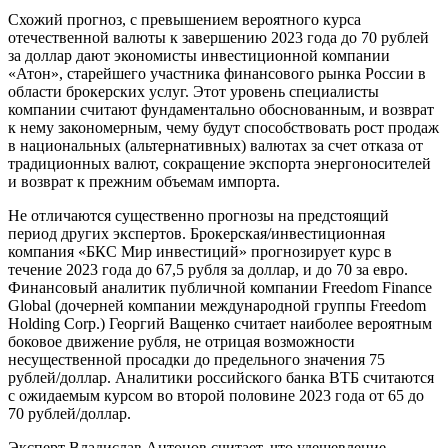
Схожий прогноз, с превышением вероятного курса
отечественной валюты к завершению 2023 года до 70 рублей
за доллар дают экономисты инвестиционной компании
«Атон», старейшего участника финансового рынка России в
области брокерских услуг. Этот уровень специалисты
компании считают фундаментально обоснованным, и возврат
к нему закономерным, чему будут способствовать рост продаж
в национальных (альтернативных) валютах за счет отказа от
традиционных валют, сокращение экспорта энергоносителей
и возврат к прежним объемам импорта.
Не отличаются существенно прогнозы на предстоящий
период других экспертов. Брокерская/инвестиционная
компания «БКС Мир инвестиций» прогнозирует курс в
течение 2023 года до 67,5 рубля за доллар, и до 70 за евро.
Финансовый аналитик публичной компании Freedom Finance
Global (дочерней компании международной группы Freedom
Holding Corp.) Георгий Ващенко считает наиболее вероятным
боковое движение рубля, не отрицая возможности
несущественной просадки до предельного значения 75
рублей/доллар. Аналитики российского банка ВТБ считаются
с ожидаемым курсом во второй половине 2023 года от 65 до
70 рублей/доллар.
Эксперт Владислав Антонов считает, что удешевление