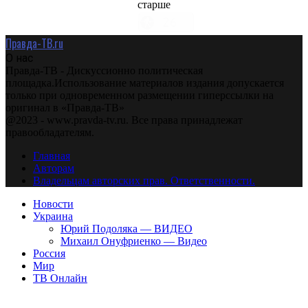
старше
Правда-ТВ.ru
О нас
Правда-ТВ - Дискуссионно политическая
площадка.Использование материалов издания допускается
только при одновременном размещении гиперссылки на
оригинал в «Правда-ТВ»
@2023 - www.pravda-tv.ru. Все права принадлежат
правообладателям.
Главная
Авторам
Владельцам авторских прав. Ответственности.
Новости
Украина
Юрий Подоляка — ВИДЕО
Михаил Онуфриенко — Видео
Россия
Мир
ТВ Онлайн