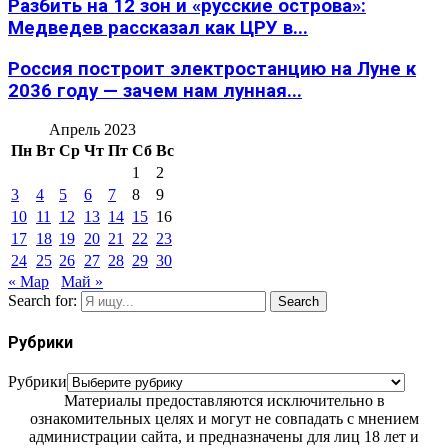
Разбить на 12 зон и «русские острова»:
Медведев рассказал как ЦРУ в...
Россия построит электростанцию на Луне к
2036 году — зачем нам лунная...
Апрель 2023
Пн
Вт
Ср
Чт
Пт
Сб
Вс
1
2
3
4
5
6
7
8
9
10
11
12
13
14
15
16
17
18
19
20
21
22
23
24
25
26
27
28
29
30
« Мар
Май »
Search for:
Search
Рубрики
Рубрики
Материалы предоставляются исключительно в
ознакомительных целях и могут не совпадать с мнением
администрации сайта, и предназначены для лиц 18 лет и