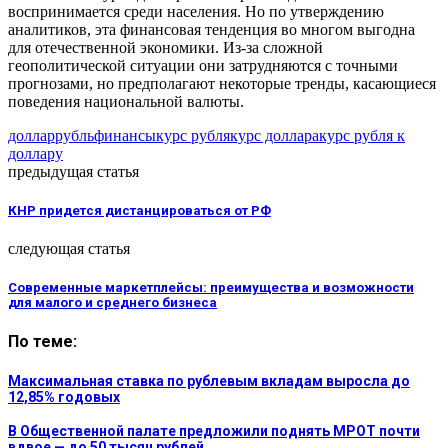
воспринимается среди населения. Но по утверждению
аналитиков, эта финансовая тенденция во многом выгодна
для отечественной экономики. Из-за сложной
геополитической ситуации они затрудняются с точными
прогнозами, но предполагают некоторые тренды, касающиеся
поведения национальной валюты.
доллар
рубль
финансы
курс рубля
курс доллара
курс рубля к
доллару
предыдущая статья
КНР придется дистанцироваться от РФ
следующая статья
Современные маркетплейсы: преимущества и возможности
для малого и среднего бизнеса
По теме:
Максимальная ставка по рублевым вкладам выросла до
12,85% годовых
В Общественной палате предложили поднять МРОТ почти
вдвое — до 50 тысяч рублей