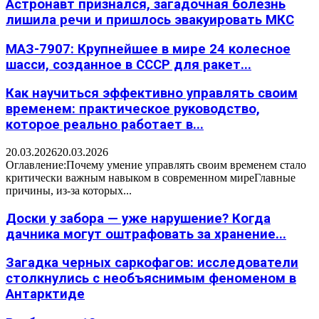
Астронавт признался, загадочная болезнь
лишила речи и пришлось эвакуировать МКС
МАЗ-7907: Крупнейшее в мире 24 колесное
шасси, созданное в СССР для ракет...
Как научиться эффективно управлять своим
временем: практическое руководство,
которое реально работает в...
20.03.2026
20.03.2026
Оглавление:Почему умение управлять своим временем стало
критически важным навыком в современном миреГлавные
причины, из-за которых...
Доски у забора — уже нарушение? Когда
дачника могут оштрафовать за хранение...
Загадка черных саркофагов: исследователи
столкнулись с необъяснимым феноменом в
Антарктиде