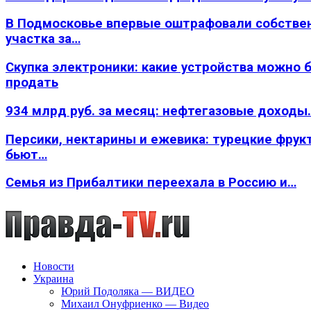
В Подмосковье впервые оштрафовали собстве
участка за…
Скупка электроники: какие устройства можно 
продать
934 млрд руб. за месяц: нефтегазовые доходы
Персики, нектарины и ежевика: турецкие фрук
бьют…
Семья из Прибалтики переехала в Россию и…
Новости
Украина
Юрий Подоляка — ВИДЕО
Михаил Онуфриенко — Видео