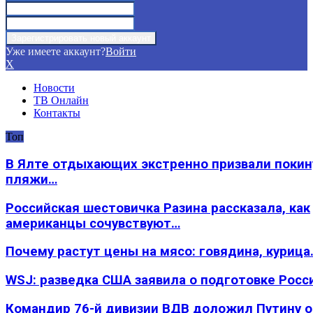
Уже имеете аккаунт?
Войти
X
Новости
ТВ Онлайн
Контакты
Топ
В Ялте отдыхающих экстренно призвали покин
пляжи…
Российская шестовичка Разина рассказала, как
американцы сочувствуют…
Почему растут цены на мясо: говядина, курица
WSJ: разведка США заявила о подготовке Росс
Командир 76-й дивизии ВДВ доложил Путину 