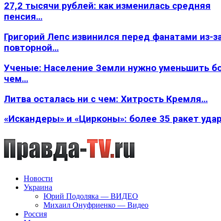
27,2 тысячи рублей: как изменилась средняя
пенсия…
Григорий Лепс извинился перед фанатами из-з
повторной…
Ученые: Население Земли нужно уменьшить б
чем…
Литва осталась ни с чем: Хитрость Кремля…
«Искандеры» и «Цирконы»: более 35 ракет уда
Новости
Украина
Юрий Подоляка — ВИДЕО
Михаил Онуфриенко — Видео
Россия