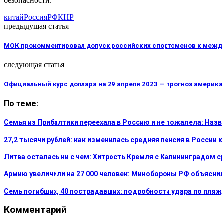
безопасности.
китай
Россия
РФ
КНР
предыдущая статья
МОК прокомментировал допуск российских спортсменов к меж
следующая статья
Официальный курс доллара на 29 апреля 2023 — прогноз америка
По теме:
Семья из Прибалтики переехала в Россию и не пожалела: На
27,2 тысячи рублей: как изменилась средняя пенсия в России 
Литва осталась ни с чем: Хитрость Кремля с Калининградом 
Армию увеличили на 27 000 человек: Минобороны РФ объясни
Семь погибших, 40 пострадавших: подробности удара по пляж
Комментарий