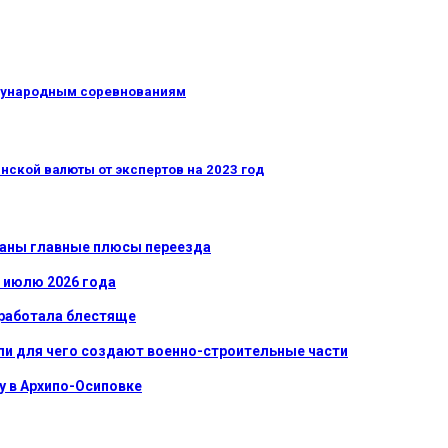
дународным соревнованиям
нской валюты от экспертов на 2023 год
званы главные плюсы переезда
к июлю 2026 года
сработала блестяще
ли для чего создают военно-строительные части
у в Архипо-Осиповке