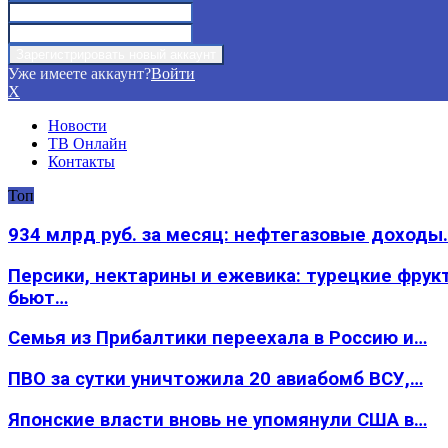
Уже имеете аккаунт?
Войти
X
Новости
ТВ Онлайн
Контакты
Топ
934 млрд руб. за месяц: нефтегазовые доходы
Персики, нектарины и ежевика: турецкие фрук
бьют…
Семья из Прибалтики переехала в Россию и…
ПВО за сутки уничтожила 20 авиабомб ВСУ,…
Японские власти вновь не упомянули США в…