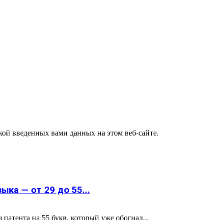
ткой введенных вами данных на этом веб-сайте.
ка — от 29 до 55...
атента на 55 букв, который уже обогнал...