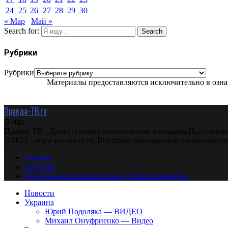
24
25
26
27
28
29
30
« Мар
Май »
Search for:
Search
Рубрики
Рубрики
Материалы предоставляются исключительно в ознак
Правда-ТВ.ru
О нас
Правда-ТВ - Дискуссионно политическая площадка.Использова
@2023 - www.pravda-tv.ru. Все права принадлежат правооблада
Главная
Авторам
Владельцам авторских прав. Ответственности.
Новости
Украина
Юрий Подоляка — ВИДЕО
Михаил Онуфриенко — Видео