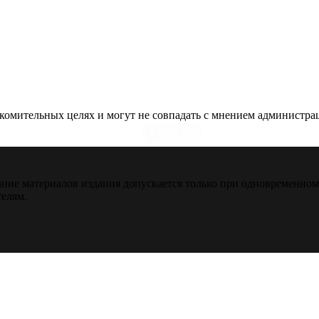
омительных целях и могут не совпадать с мнением администраци
ние материалов издания допускается только при одновременно
телям.