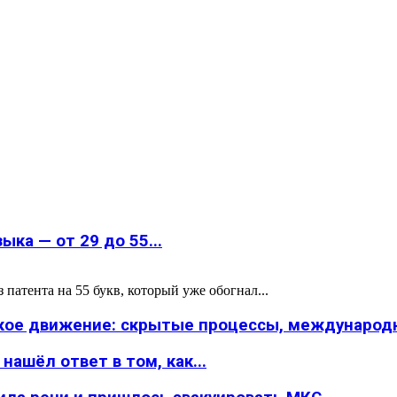
ка — от 29 до 55...
атента на 55 букв, который уже обогнал...
ское движение: скрытые процессы, международн
ашёл ответ в том, как...