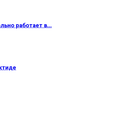
ьно работает в...
ктиде