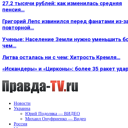
27,2 тысячи рублей: как изменилась средняя
пенсия…
Григорий Лепс извинился перед фанатами из-з
повторной…
Ученые: Население Земли нужно уменьшить б
чем…
Литва осталась ни с чем: Хитрость Кремля…
«Искандеры» и «Цирконы»: более 35 ракет уда
Новости
Украина
Юрий Подоляка — ВИДЕО
Михаил Онуфриенко — Видео
Россия