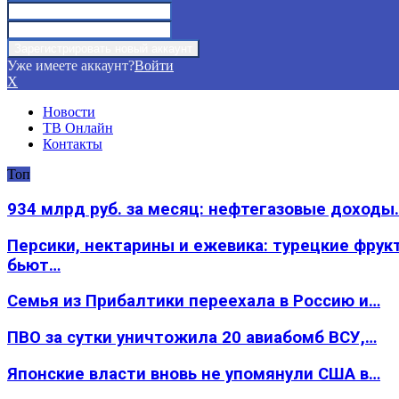
Уже имеете аккаунт?
Войти
X
Новости
ТВ Онлайн
Контакты
Топ
934 млрд руб. за месяц: нефтегазовые доходы
Персики, нектарины и ежевика: турецкие фрук
бьют…
Семья из Прибалтики переехала в Россию и…
ПВО за сутки уничтожила 20 авиабомб ВСУ,…
Японские власти вновь не упомянули США в…