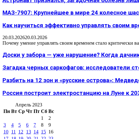
Астронавт признался, загадочная болезнь лиш
МАЗ-7907: Крупнейшее в мире 24 колесное шасс
Как научиться эффективно управлять своим вре
20.03.2026
20.03.2026
Почему умение управлять своим временем стало критически ва
Доски у забора — уже нарушение? Когда дачник
Загадка черных саркофагов: исследователи с
Разбить на 12 зон и «русские острова»: Медведе
Россия построит электростанцию на Луне к 203
Апрель 2023
Пн
Вт
Ср
Чт
Пт
Сб
Вс
1
2
3
4
5
6
7
8
9
10
11
12
13
14
15
16
17
18
19
20
21
22
23