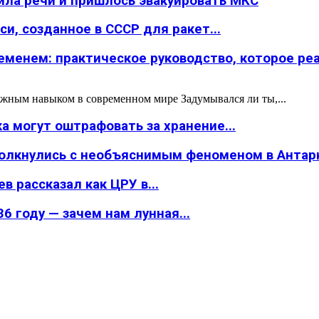
ила речи и пришлось эвакуировать МКС
и, созданное в СССР для ракет...
менем: практическое руководство, которое реал
жным навыком в современном мире Задумывался ли ты,...
а могут оштрафовать за хранение...
толкнулись с необъяснимым феноменом в Антар
в рассказал как ЦРУ в...
6 году — зачем нам лунная...