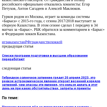
российского официально отказались хоккеисты: Егор
Петухов, Антон Сагадеев и Алексей Маклюков.
Гурков родом из Москвы, играет за команды системы
«Барыса» с 2015-го года, с сезона 2017/2018 выступает за
сборную Казахстана. В этом сезоне сделал 1 передачу в 34
матчах за «Барыс». РБК обратился за комментарием в «Барыс»
и Федерацию хоккея Казахстана.
игра
казахстан
РФ
гражданство
хоккей
предыдущая статья
Списки программ подготовки в высшем образовании
переработают
следующая статья
Гибридное солнечное затмение грядет 20 апреля 2023, это
редкое астрономическое явление откроет весенний коридор
затмений, чем опасны эти явления, что нельзя делать в этот
день ни при каких обстоятельствах, запреты и приметы
По теме:
Никишин покинул лёд на руках после удара в голову —