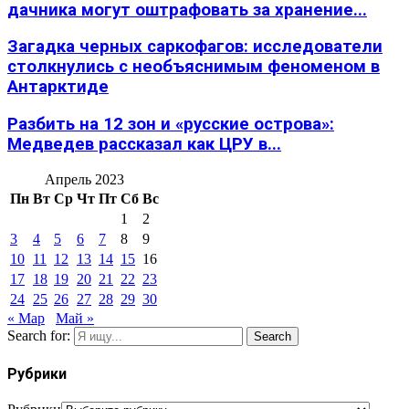
дачника могут оштрафовать за хранение...
Загадка черных саркофагов: исследователи
столкнулись с необъяснимым феноменом в
Антарктиде
Разбить на 12 зон и «русские острова»:
Медведев рассказал как ЦРУ в...
Апрель 2023
Пн
Вт
Ср
Чт
Пт
Сб
Вс
1
2
3
4
5
6
7
8
9
10
11
12
13
14
15
16
17
18
19
20
21
22
23
24
25
26
27
28
29
30
« Мар
Май »
Search for:
Search
Рубрики