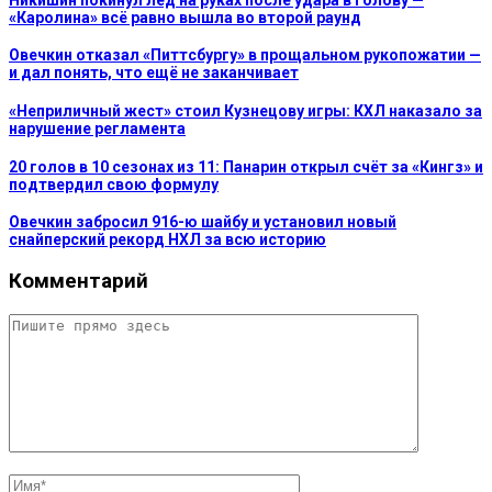
«Каролина» всё равно вышла во второй раунд
Овечкин отказал «Питтсбургу» в прощальном рукопожатии —
и дал понять, что ещё не заканчивает
«Неприличный жест» стоил Кузнецову игры: КХЛ наказало за
нарушение регламента
20 голов в 10 сезонах из 11: Панарин открыл счёт за «Кингз» и
подтвердил свою формулу
Овечкин забросил 916-ю шайбу и установил новый
снайперский рекорд НХЛ за всю историю
Комментарий