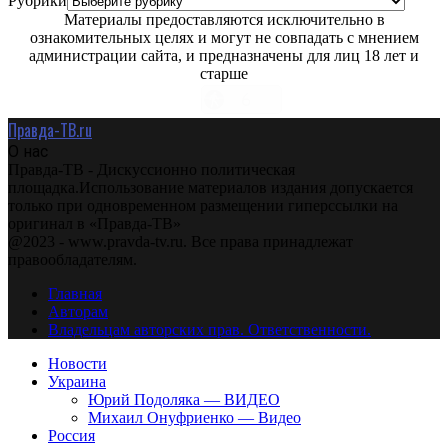
Рубрики
Материалы предоставляются исключительно в
ознакомительных целях и могут не совпадать с мнением
администрации сайта, и предназначены для лиц 18 лет и
старше
Правда-ТВ.ru
О нас
Правда-ТВ - Дискуссионно политическая
площадка.Использование материалов издания допускается
только при одновременном размещении гиперссылки на
оригинал в «Правда-ТВ»
@2023 - www.pravda-tv.ru. Все права принадлежат
правообладателям.
Главная
Авторам
Владельцам авторских прав. Ответственности.
Новости
Украина
Юрий Подоляка — ВИДЕО
Михаил Онуфриенко — Видео
Россия