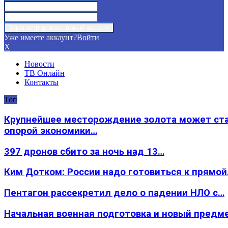
Уже имеете аккаунт?
Войти
X
Новости
ТВ Онлайн
Контакты
Топ
Крупнейшее месторождение золота может ст
опорой экономики…
397 дронов сбито за ночь над 13…
Ким Дотком: России надо готовиться к прямо
Пентагон рассекретил дело о падении НЛО с…
Начальная военная подготовка и новый предм