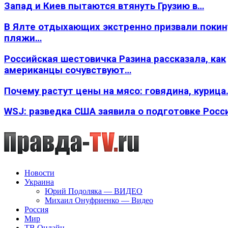
Запад и Киев пытаются втянуть Грузию в…
В Ялте отдыхающих экстренно призвали покин
пляжи…
Российская шестовичка Разина рассказала, как
американцы сочувствуют…
Почему растут цены на мясо: говядина, курица
WSJ: разведка США заявила о подготовке Росс
Новости
Украина
Юрий Подоляка — ВИДЕО
Михаил Онуфриенко — Видео
Россия
Мир
ТВ Онлайн