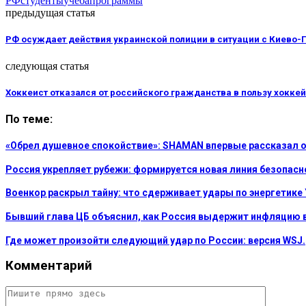
РФ
студенты
учеба
программы
предыдущая статья
РФ осуждает действия украинской полиции в ситуации с Киево-
следующая статья
Хоккеист отказался от российского гражданства в пользу хокке
По теме:
«Обрел душевное спокойствие»: SHAMAN впервые рассказал о
Россия укрепляет рубежи: формируется новая линия безопасн
Военкор раскрыл тайну: что сдерживает удары по энергетике
Бывший глава ЦБ объяснил, как Россия выдержит инфляцию 
Где может произойти следующий удар по России: версия WSJ.
Комментарий