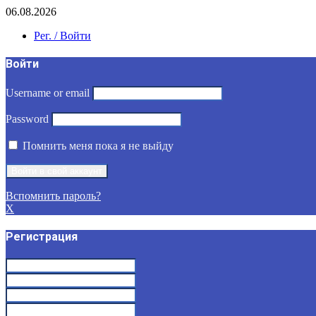
06.08.2026
Рег. / Войти
Войти
Username or email
Password
Помнить меня пока я не выйду
Вспомнить пароль?
X
Регистрация