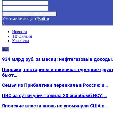
Уже имеете аккаунт?
Войти
X
Новости
ТВ Онлайн
Контакты
Топ
934 млрд руб. за месяц: нефтегазовые доходы
Персики, нектарины и ежевика: турецкие фрук
бьют…
Семья из Прибалтики переехала в Россию и…
ПВО за сутки уничтожила 20 авиабомб ВСУ,…
Японские власти вновь не упомянули США в…