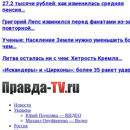
27,2 тысячи рублей: как изменилась средняя
пенсия…
Григорий Лепс извинился перед фанатами из-з
повторной…
Ученые: Население Земли нужно уменьшить б
чем…
Литва осталась ни с чем: Хитрость Кремля…
«Искандеры» и «Цирконы»: более 35 ракет уда
Новости
Украина
Юрий Подоляка — ВИДЕО
Михаил Онуфриенко — Видео
Россия