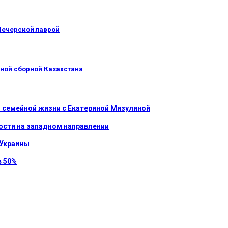
Печерской лаврой
йной сборной Казахстана
 семейной жизни с Екатериной Мизулиной
ости на западном направлении
 Украины
в 50%