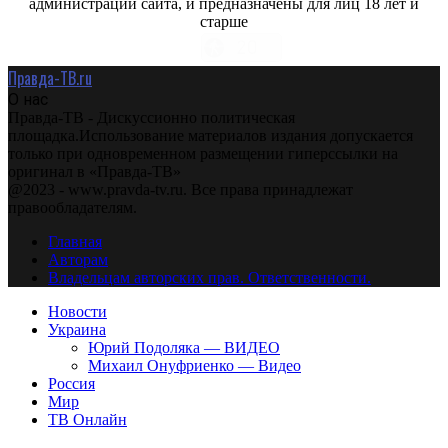
администрации сайта, и предназначены для лиц 18 лет и
старше
Правда-ТВ.ru
О нас
Правда-ТВ - Дискуссионно политическая
площадка.Использование материалов издания допускается
только при одновременном размещении гиперссылки на
оригинал в «Правда-ТВ»
@2023 - www.pravda-tv.ru. Все права принадлежат
правообладателям.
Главная
Авторам
Владельцам авторских прав. Ответственности.
Новости
Украина
Юрий Подоляка — ВИДЕО
Михаил Онуфриенко — Видео
Россия
Мир
ТВ Онлайн