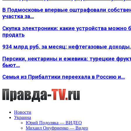
В Подмосковье впервые оштрафовали собстве
участка за…
Скупка электроники: какие устройства можно 
продать
934 млрд руб. за месяц: нефтегазовые доходы
Персики, нектарины и ежевика: турецкие фрук
бьют…
Семья из Прибалтики переехала в Россию и…
Новости
Украина
Юрий Подоляка — ВИДЕО
Михаил Онуфриенко — Видео