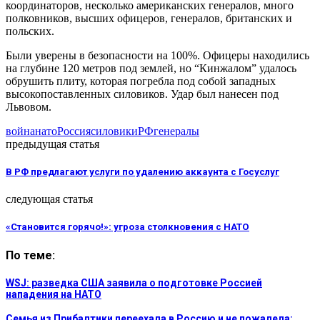
координаторов, несколько американских генералов, много
полковников, высших офицеров, генералов, британских и
польских.
Были уверены в безопасности на 100%. Офицеры находились
на глубине 120 метров под землей, но “Кинжалом” удалось
обрушить плиту, которая погребла под собой западных
высокопоставленных силовиков. Удар был нанесен под
Львовом.
война
нато
Россия
силовики
РФ
генералы
предыдущая статья
В РФ предлагают услуги по удалению аккаунта с Госуслуг
следующая статья
«Становится горячо!»: угроза столкновения с НАТО
По теме:
WSJ: разведка США заявила о подготовке Россией
нападения на НАТО
Семья из Прибалтики переехала в Россию и не пожалела: