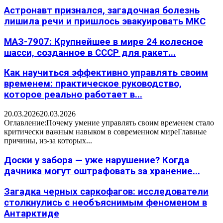
Астронавт признался, загадочная болезнь
лишила речи и пришлось эвакуировать МКС
МАЗ-7907: Крупнейшее в мире 24 колесное
шасси, созданное в СССР для ракет...
Как научиться эффективно управлять своим
временем: практическое руководство,
которое реально работает в...
20.03.2026
20.03.2026
Оглавление:Почему умение управлять своим временем стало
критически важным навыком в современном миреГлавные
причины, из-за которых...
Доски у забора — уже нарушение? Когда
дачника могут оштрафовать за хранение...
Загадка черных саркофагов: исследователи
столкнулись с необъяснимым феноменом в
Антарктиде