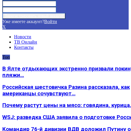
Уже имеете аккаунт?
Войти
X
Новости
ТВ Онлайн
Контакты
Топ
В Ялте отдыхающих экстренно призвали покин
пляжи…
Российская шестовичка Разина рассказала, как
американцы сочувствуют…
Почему растут цены на мясо: говядина, курица
WSJ: разведка США заявила о подготовке Росс
Командир 76-й дивизии ВДВ доложил Путину 