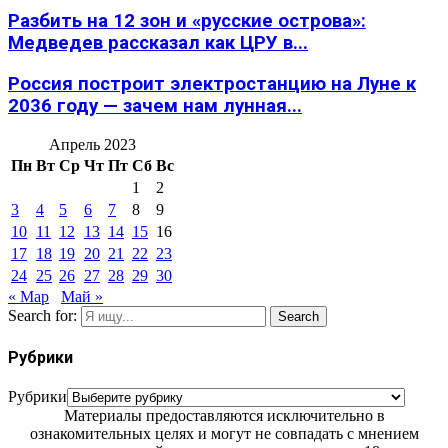
Разбить на 12 зон и «русские острова»:
Медведев рассказал как ЦРУ в...
Россия построит электростанцию на Луне к
2036 году — зачем нам лунная...
Апрель 2023
Пн
Вт
Ср
Чт
Пт
Сб
Вс
1
2
3
4
5
6
7
8
9
10
11
12
13
14
15
16
17
18
19
20
21
22
23
24
25
26
27
28
29
30
« Мар
Май »
Search for:
Search
Рубрики
Рубрики
Материалы предоставляются исключительно в
ознакомительных целях и могут не совпадать с мнением