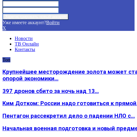
Уже имеете аккаунт?
Войти
X
Новости
ТВ Онлайн
Контакты
Топ
Крупнейшее месторождение золота может ст
опорой экономики…
397 дронов сбито за ночь над 13…
Ким Дотком: России надо готовиться к прямо
Пентагон рассекретил дело о падении НЛО с…
Начальная военная подготовка и новый предм