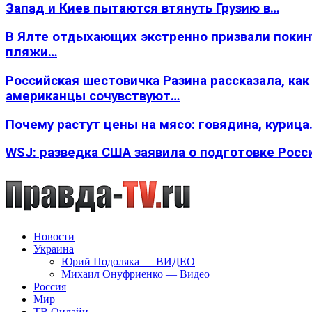
Запад и Киев пытаются втянуть Грузию в…
В Ялте отдыхающих экстренно призвали покин
пляжи…
Российская шестовичка Разина рассказала, как
американцы сочувствуют…
Почему растут цены на мясо: говядина, курица
WSJ: разведка США заявила о подготовке Росс
Новости
Украина
Юрий Подоляка — ВИДЕО
Михаил Онуфриенко — Видео
Россия
Мир
ТВ Онлайн