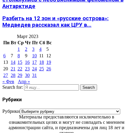
Антарктиде
Разбить на 12 зон и «русские острова»:
Медведев рассказал как ЦРУ в...
Март 2023
Пн
Вт
Ср
Чт
Пт
Сб
Вс
1
2
3
4
5
6
7
8
9
10
11
12
13
14
15
16
17
18
19
20
21
22
23
24
25
26
27
28
29
30
31
« Фев
Апр »
Search for:
Search
Рубрики
Рубрики
Материалы предоставляются исключительно в
ознакомительных целях и могут не совпадать с мнением
администрации сайта, и предназначены для лиц 18 лет и
старше