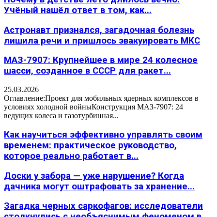
Учёный нашёл ответ в том, как...
Астронавт признался, загадочная болезнь
лишила речи и пришлось эвакуировать МКС
МАЗ-7907: Крупнейшее в мире 24 колесное
шасси, созданное в СССР для ракет...
25.03.2026
Оглавление:Проект для мобильных ядерных комплексов в
условиях холодной войныКонструкция МАЗ-7907: 24
ведущих колеса и газотурбинная...
Как научиться эффективно управлять своим
временем: практическое руководство,
которое реально работает в...
Доски у забора — уже нарушение? Когда
дачника могут оштрафовать за хранение...
Загадка черных саркофагов: исследователи
столкнулись с необъяснимым феноменом в