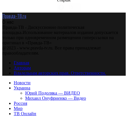
Правда-ТВ.ru
О нас
Правда-ТВ - Дискуссионно политическая
площадка.Использование материалов издания допускается
только при одновременном размещении гиперссылки на
оригинал в «Правда-ТВ»
@2023 - www.pravda-tv.ru. Все права принадлежат
правообладателям.
Главная
Авторам
Владельцам авторских прав. Ответственности.
Новости
Украина
Юрий Подоляка — ВИДЕО
Михаил Онуфриенко — Видео
Россия
Мир
ТВ Онлайн