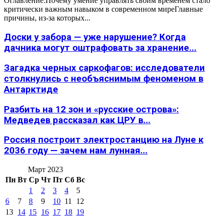
Оглавление:Почему умение управлять своим временем стало
критически важным навыком в современном миреГлавные
причины, из-за которых...
Доски у забора — уже нарушение? Когда
дачника могут оштрафовать за хранение...
Загадка черных саркофагов: исследователи
столкнулись с необъяснимым феноменом в
Антарктиде
Разбить на 12 зон и «русские острова»:
Медведев рассказал как ЦРУ в...
Россия построит электростанцию на Луне к
2036 году — зачем нам лунная...
Март 2023
Пн
Вт
Ср
Чт
Пт
Сб
Вс
1
2
3
4
5
6
7
8
9
10
11
12
13
14
15
16
17
18
19