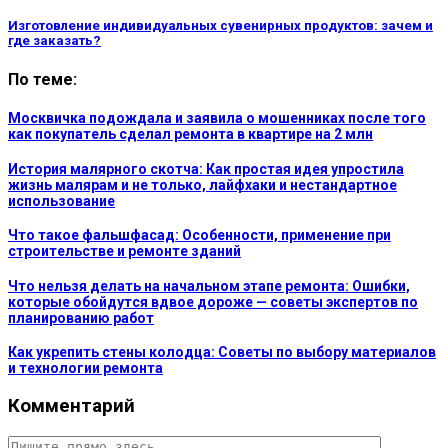
Изготовление индивидуальных сувенирных продуктов: зачем и
где заказать?
По теме:
Москвичка подождала и заявила о мошенниках после того
как покупатель сделал ремонта в квартире на 2 млн
История малярного скотча: Как простая идея упростила
жизнь малярам и не только, лайфхаки и нестандартное
использование
Что такое фальшфасад: Особенности, применение при
строительстве и ремонте зданий
Что нельзя делать на начальном этапе ремонта: Ошибки,
которые обойдутся вдвое дороже — советы экспертов по
планированию работ
Как укрепить стены колодца: Советы по выбору материалов
и технологии ремонта
Комментарий