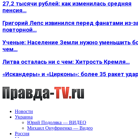
27,2 тысячи рублей: как изменилась средняя
пенсия…
Григорий Лепс извинился перед фанатами из-з
повторной…
Ученые: Население Земли нужно уменьшить б
чем…
Литва осталась ни с чем: Хитрость Кремля…
«Искандеры» и «Цирконы»: более 35 ракет уда
Новости
Украина
Юрий Подоляка — ВИДЕО
Михаил Онуфриенко — Видео
Россия