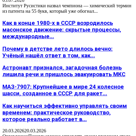
05.07.2026
Институт Русистики назвал чемпиона — химический термин
из патента на 55 букв, который уже обогнал...
Как в конце 1980-х в СССР возродилось
масонское движение: скрытые процессы,
международные...
Почему в детстве лето длилось вечно:
Учёный нашёл ответ в том, как...
Астронавт признался, загадочная болезнь
лишила речи и пришлось эвакуировать МКС
МАЗ-7907: Крупнейшее в мире 24 колесное
шасси, созданное в СССР для ракет...
Как научиться эффективно управлять своим
временем: практическое руководство,
которое реально работает в...
20.03.2026
20.03.2026