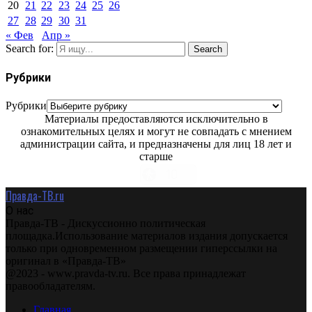
20
21
22
23
24
25
26
27
28
29
30
31
« Фев
Апр »
Search for:
Search
Рубрики
Рубрики
Материалы предоставляются исключительно в
ознакомительных целях и могут не совпадать с мнением
администрации сайта, и предназначены для лиц 18 лет и
старше
Правда-ТВ.ru
О нас
Правда-ТВ - Дискуссионно политическая
площадка.Использование материалов издания допускается
только при одновременном размещении гиперссылки на
оригинал в «Правда-ТВ»
@2023 - www.pravda-tv.ru. Все права принадлежат
правообладателям.
Главная