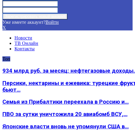
Уже имеете аккаунт?
Войти
X
Новости
ТВ Онлайн
Контакты
Топ
934 млрд руб. за месяц: нефтегазовые доходы
Персики, нектарины и ежевика: турецкие фрук
бьют…
Семья из Прибалтики переехала в Россию и…
ПВО за сутки уничтожила 20 авиабомб ВСУ,…
Японские власти вновь не упомянули США в…