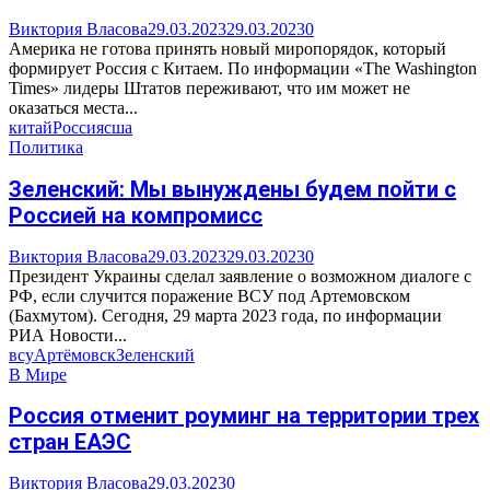
Виктория Власова
29.03.2023
29.03.2023
0
Америка не готова принять новый миропорядок, который
формирует Россия с Китаем. По информации «The Washington
Times» лидеры Штатов переживают, что им может не
оказаться места...
китай
Россия
сша
Политика
Зеленский: Мы вынуждены будем пойти с
Россией на компромисс
Виктория Власова
29.03.2023
29.03.2023
0
Президент Украины сделал заявление о возможном диалоге с
РФ, если случится поражение ВСУ под Артемовском
(Бахмутом). Сегодня, 29 марта 2023 года, по информации
РИА Новости...
всу
Артёмовск
Зеленский
В Мире
Россия отменит роуминг на территории трех
стран ЕАЭС
Виктория Власова
29.03.2023
0