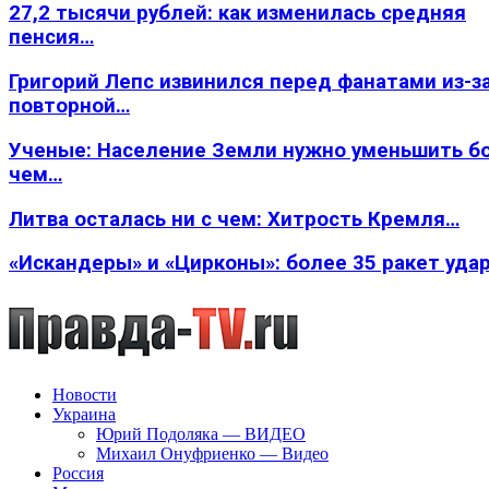
27,2 тысячи рублей: как изменилась средняя
пенсия…
Григорий Лепс извинился перед фанатами из-з
повторной…
Ученые: Население Земли нужно уменьшить б
чем…
Литва осталась ни с чем: Хитрость Кремля…
«Искандеры» и «Цирконы»: более 35 ракет уда
Новости
Украина
Юрий Подоляка — ВИДЕО
Михаил Онуфриенко — Видео
Россия