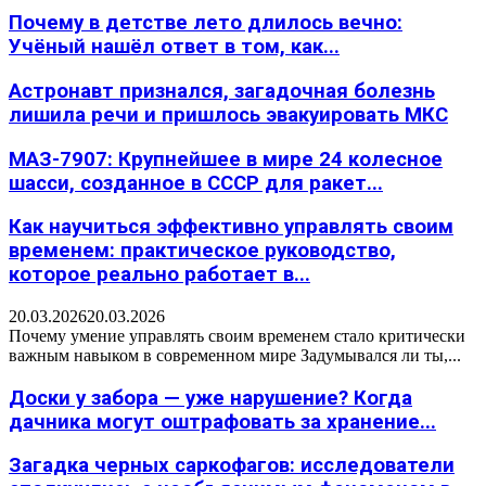
Почему в детстве лето длилось вечно:
Учёный нашёл ответ в том, как...
Астронавт признался, загадочная болезнь
лишила речи и пришлось эвакуировать МКС
МАЗ-7907: Крупнейшее в мире 24 колесное
шасси, созданное в СССР для ракет...
Как научиться эффективно управлять своим
временем: практическое руководство,
которое реально работает в...
20.03.2026
20.03.2026
Почему умение управлять своим временем стало критически
важным навыком в современном мире Задумывался ли ты,...
Доски у забора — уже нарушение? Когда
дачника могут оштрафовать за хранение...
Загадка черных саркофагов: исследователи