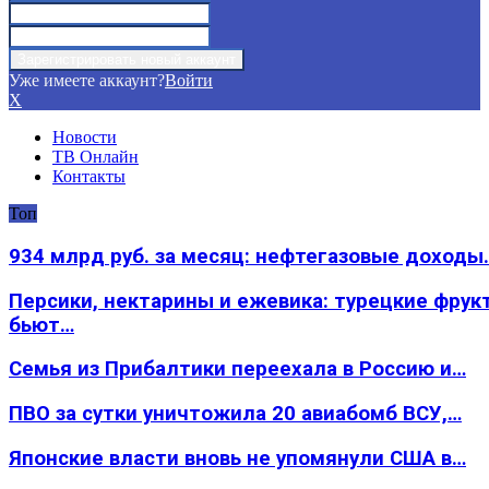
Уже имеете аккаунт?
Войти
X
Новости
ТВ Онлайн
Контакты
Топ
934 млрд руб. за месяц: нефтегазовые доходы
Персики, нектарины и ежевика: турецкие фрук
бьют…
Семья из Прибалтики переехала в Россию и…
ПВО за сутки уничтожила 20 авиабомб ВСУ,…
Японские власти вновь не упомянули США в…