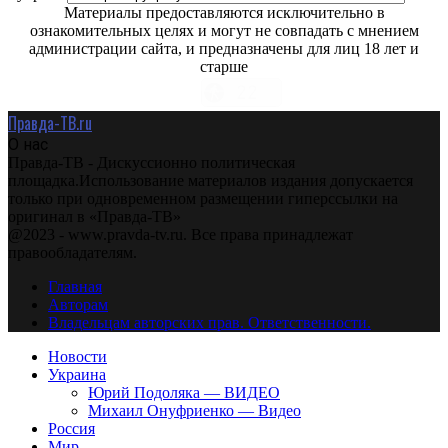
Материалы предоставляются исключительно в
ознакомительных целях и могут не совпадать с мнением
администрации сайта, и предназначены для лиц 18 лет и
старше
Правда-ТВ.ru
О нас
Правда-ТВ - Дискуссионно политическая
площадка.Использование материалов издания допускается
только при одновременном размещении гиперссылки на
оригинал в «Правда-ТВ»
@2023 - www.pravda-tv.ru. Все права принадлежат
правообладателям.
Главная
Авторам
Владельцам авторских прав. Ответственности.
Новости
Украина
Юрий Подоляка — ВИДЕО
Михаил Онуфриенко — Видео
Россия
Мир