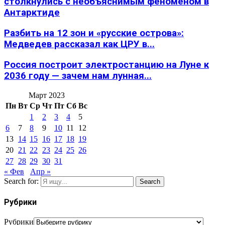
столкнулись с необъяснимым феноменом в
Антарктиде
Разбить на 12 зон и «русские острова»:
Медведев рассказал как ЦРУ в...
Россия построит электростанцию на Луне к
2036 году — зачем нам лунная...
Март 2023
Пн
Вт
Ср
Чт
Пт
Сб
Вс
1
2
3
4
5
6
7
8
9
10
11
12
13
14
15
16
17
18
19
20
21
22
23
24
25
26
27
28
29
30
31
« Фев
Апр »
Search for:
Search
Рубрики
Рубрики