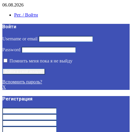
06.08.2026
Рег. / Войти
Войти
Username or email
Password
Помнить меня пока я не выйду
Вспомнить пароль?
X
Регистрация