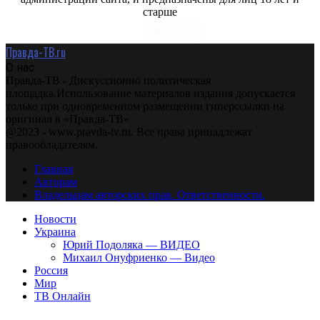
старше
Правда-ТВ.ru
О нас
Правда-ТВ - Дискуссионно политическая
площадка.Использование материалов издания допускается
только при одновременном размещении гиперссылки на
оригинал в «Правда-ТВ»
@2023 - www.pravda-tv.ru. Все права принадлежат
правообладателям.
Главная
Авторам
Владельцам авторских прав. Ответственности.
Новости
Украина
Юрий Подоляка — ВИДЕО
Михаил Онуфриенко — Видео
Россия
Мир
ТВ Онлайн