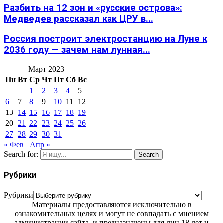
Разбить на 12 зон и «русские острова»:
Медведев рассказал как ЦРУ в...
Россия построит электростанцию на Луне к
2036 году — зачем нам лунная...
Март 2023
Пн
Вт
Ср
Чт
Пт
Сб
Вс
1
2
3
4
5
6
7
8
9
10
11
12
13
14
15
16
17
18
19
20
21
22
23
24
25
26
27
28
29
30
31
« Фев
Апр »
Search for:
Search
Рубрики
Рубрики
Материалы предоставляются исключительно в
ознакомительных целях и могут не совпадать с мнением
администрации сайта, и предназначены для лиц 18 лет и