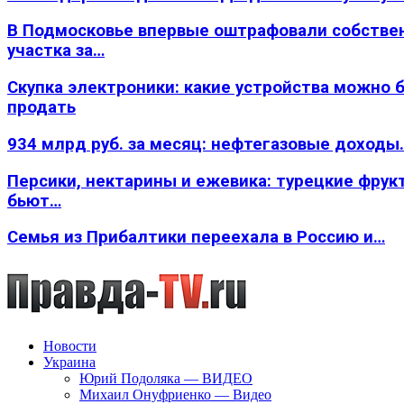
В Подмосковье впервые оштрафовали собстве
участка за…
Скупка электроники: какие устройства можно 
продать
934 млрд руб. за месяц: нефтегазовые доходы
Персики, нектарины и ежевика: турецкие фрук
бьют…
Семья из Прибалтики переехала в Россию и…
Новости
Украина
Юрий Подоляка — ВИДЕО
Михаил Онуфриенко — Видео