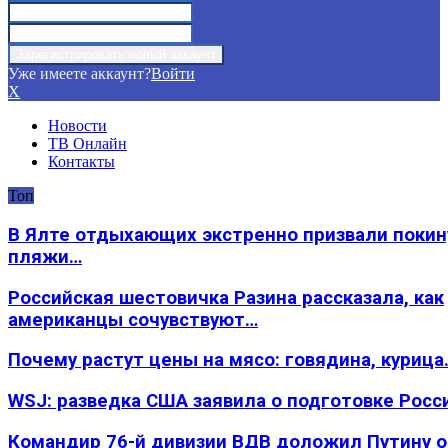
Уже имеете аккаунт?
Войти
X
Новости
ТВ Онлайн
Контакты
Топ
В Ялте отдыхающих экстренно призвали покин
пляжи…
Российская шестовичка Разина рассказала, как
американцы сочувствуют…
Почему растут цены на мясо: говядина, курица
WSJ: разведка США заявила о подготовке Росс
Командир 76-й дивизии ВДВ доложил Путину 