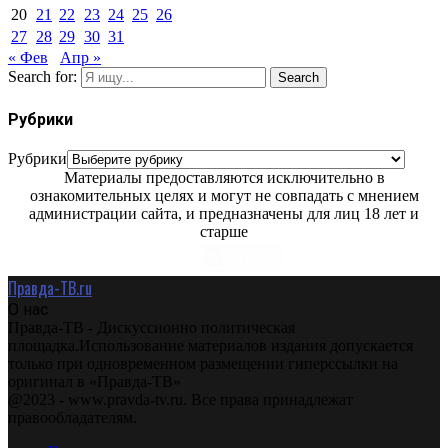
20
21
22
23
24
25
26
27
28
29
30
31
« Фев
Апр »
Search for:
Search
Рубрики
Рубрики
Материалы предоставляются исключительно в
ознакомительных целях и могут не совпадать с мнением
администрации сайта, и предназначены для лиц 18 лет и
старше
Правда-ТВ.ru
О нас
Правда-ТВ - Дискуссионно политическая
площадка.Использование материалов издания допускается
только при одновременном размещении гиперссылки на
оригинал в «Правда-ТВ»
@2023 - www.pravda-tv.ru. Все права принадлежат
правообладателям.