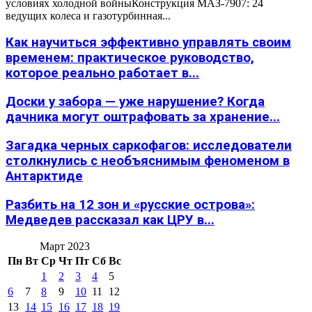
условиях холодной войныКонструкция МАЗ-7907: 24
ведущих колеса и газотурбинная...
Как научиться эффективно управлять своим
временем: практическое руководство,
которое реально работает в...
Доски у забора — уже нарушение? Когда
дачника могут оштрафовать за хранение...
Загадка черных саркофагов: исследователи
столкнулись с необъяснимым феноменом в
Антарктиде
Разбить на 12 зон и «русские острова»:
Медведев рассказал как ЦРУ в...
Март 2023
Пн
Вт
Ср
Чт
Пт
Сб
Вс
1
2
3
4
5
6
7
8
9
10
11
12
13
14
15
16
17
18
19