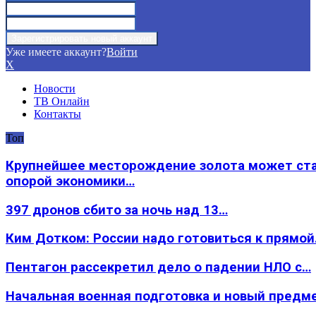
Уже имеете аккаунт?
Войти
X
Новости
ТВ Онлайн
Контакты
Топ
Крупнейшее месторождение золота может ст
опорой экономики…
397 дронов сбито за ночь над 13…
Ким Дотком: России надо готовиться к прямо
Пентагон рассекретил дело о падении НЛО с…
Начальная военная подготовка и новый предм