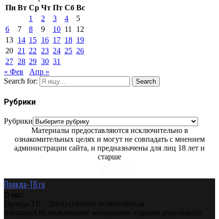
Пн
Вт
Ср
Чт
Пт
Сб
Вс
1
2
3
4
5
6
7
8
9
10
11
12
13
14
15
16
17
18
19
20
21
22
23
24
25
26
27
28
29
30
31
« Фев
Апр »
Search for:
Search
Рубрики
Рубрики
Материалы предоставляются исключительно в
ознакомительных целях и могут не совпадать с мнением
администрации сайта, и предназначены для лиц 18 лет и
старше
Правда-ТВ.ru
О нас
Правда-ТВ - Дискуссионно политическая
площадка.Использование материалов издания допускается