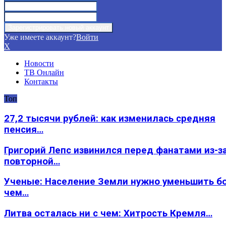
Уже имеете аккаунт?
Войти
X
Новости
ТВ Онлайн
Контакты
Топ
27,2 тысячи рублей: как изменилась средняя
пенсия…
Григорий Лепс извинился перед фанатами из-з
повторной…
Ученые: Население Земли нужно уменьшить б
чем…
Литва осталась ни с чем: Хитрость Кремля…