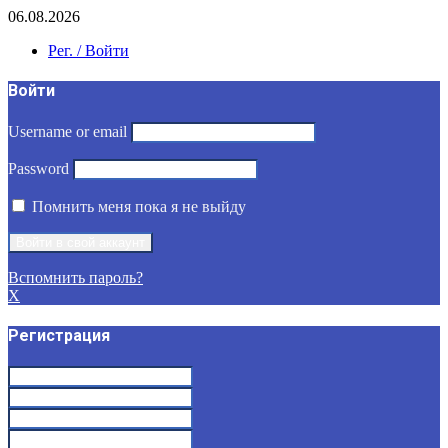
06.08.2026
Рег. / Войти
Войти
Username or email
Password
Помнить меня пока я не выйду
Вспомнить пароль?
X
Регистрация