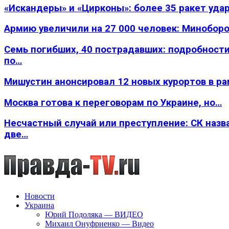
«Искандеры» и «Цирконы»: более 35 ракет уда
Армию увеличили на 27 000 человек: Минобор
Семь погибших, 40 пострадавших: подробности
по…
Мишустин анонсировал 12 новых курортов в р
Москва готова к переговорам по Украине, но…
Несчастный случай или преступление: СК назв
две…
Новости
Украина
Юрий Подоляка — ВИДЕО
Михаил Онуфриенко — Видео