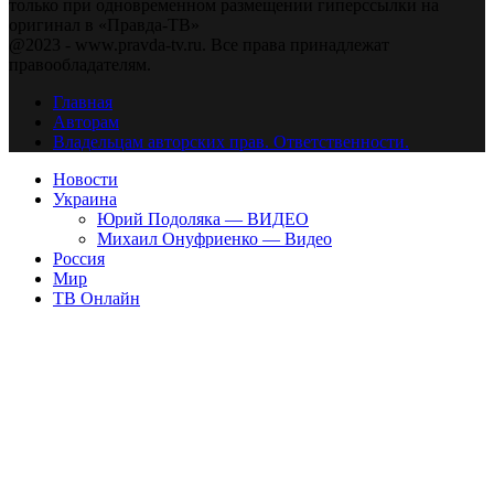
только при одновременном размещении гиперссылки на
оригинал в «Правда-ТВ»
@2023 - www.pravda-tv.ru. Все права принадлежат
правообладателям.
Главная
Авторам
Владельцам авторских прав. Ответственности.
Новости
Украина
Юрий Подоляка — ВИДЕО
Михаил Онуфриенко — Видео
Россия
Мир
ТВ Онлайн