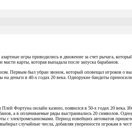
 азартные игры приводились в движение за счет рычага, которы
 масти карты, которая выпадала после запуска барабанов.
низм. Первым был убран звонок, который оповещал игроков о 
ы на деньги в 40-х годах 20 века. Однорукие бандиты приносил
лей Фортуна онлайн казино, появился в 50-х годах 20 века. И
банов, а в оплачиваемые ряды выстраивались 20 символов. Одн
оты с электромеханизмами. Период новейших автоматов пришелся
ыбирал случайные числа, добавляя уверенности игрокам в чест