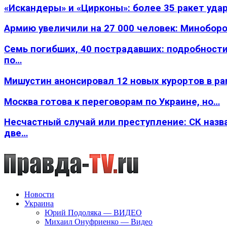
«Искандеры» и «Цирконы»: более 35 ракет уда
Армию увеличили на 27 000 человек: Минобор
Семь погибших, 40 пострадавших: подробности
по…
Мишустин анонсировал 12 новых курортов в р
Москва готова к переговорам по Украине, но…
Несчастный случай или преступление: СК назв
две…
Новости
Украина
Юрий Подоляка — ВИДЕО
Михаил Онуфриенко — Видео