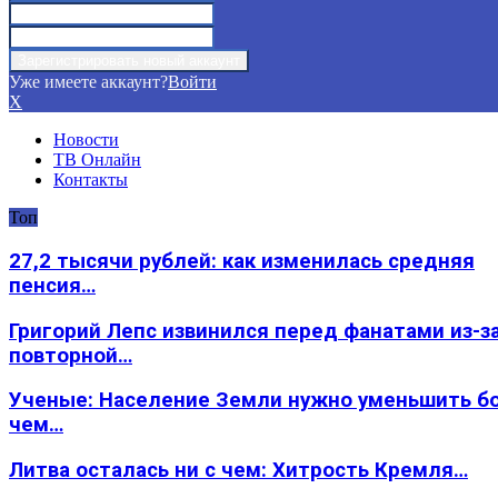
Уже имеете аккаунт?
Войти
X
Новости
ТВ Онлайн
Контакты
Топ
27,2 тысячи рублей: как изменилась средняя
пенсия…
Григорий Лепс извинился перед фанатами из-з
повторной…
Ученые: Население Земли нужно уменьшить б
чем…
Литва осталась ни с чем: Хитрость Кремля…