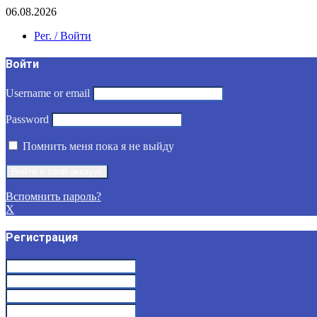
06.08.2026
Рег. / Войти
Войти
Username or email
Password
Помнить меня пока я не выйду
Вспомнить пароль?
X
Регистрация