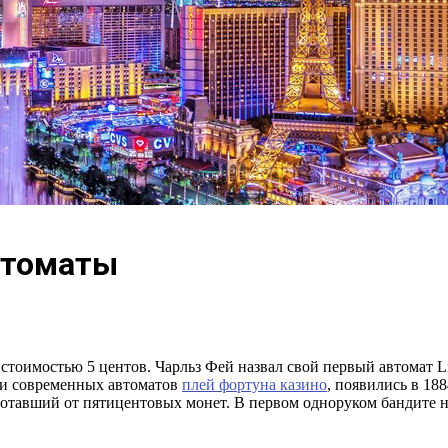
втоматы
тоимостью 5 центов. Чарльз Фей назвал свой первый автомат Liber
ми современных автоматов
плей фортуна казино
, появились в 18
ботавший от пятицентовых монет. В первом одноруком бандите н