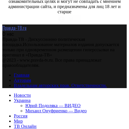
ознакомительных целях и могут не совпадать с мнением
администрации сайта, и предназначены для лиц 18 лет и
старше
Правда-ТВ.ru
О нас
Правда-ТВ - Дискуссионно политическая
площадка.Использование материалов издания допускается
только при одновременном размещении гиперссылки на
оригинал в «Правда-ТВ»
@2023 - www.pravda-tv.ru. Все права принадлежат
правообладателям.
Главная
Авторам
Владельцам авторских прав. Ответственности.
Новости
Украина
Юрий Подоляка — ВИДЕО
Михаил Онуфриенко — Видео
Россия
Мир
ТВ Онлайн