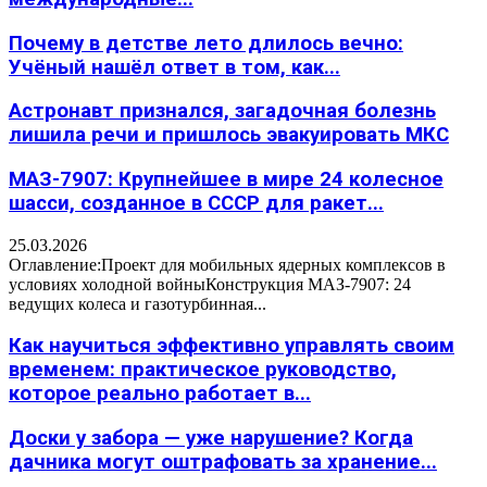
Почему в детстве лето длилось вечно:
Учёный нашёл ответ в том, как...
Астронавт признался, загадочная болезнь
лишила речи и пришлось эвакуировать МКС
МАЗ-7907: Крупнейшее в мире 24 колесное
шасси, созданное в СССР для ракет...
25.03.2026
Оглавление:Проект для мобильных ядерных комплексов в
условиях холодной войныКонструкция МАЗ-7907: 24
ведущих колеса и газотурбинная...
Как научиться эффективно управлять своим
временем: практическое руководство,
которое реально работает в...
Доски у забора — уже нарушение? Когда
дачника могут оштрафовать за хранение...