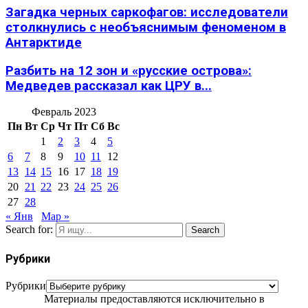
Загадка черных саркофагов: исследователи
столкнулись с необъяснимым феноменом в
Антарктиде
Разбить на 12 зон и «русские острова»:
Медведев рассказал как ЦРУ в...
Февраль 2023
Пн
Вт
Ср
Чт
Пт
Сб
Вс
1
2
3
4
5
6
7
8
9
10
11
12
13
14
15
16
17
18
19
20
21
22
23
24
25
26
27
28
« Янв
Мар »
Search for:
Search
Рубрики
Рубрики
Материалы предоставляются исключительно в