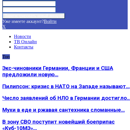
Уже имеете аккаунт?
Войти
X
Новости
ТВ Онлайн
Контакты
Топ
Экс-чиновники Германии, Франции и США
предложили новую…
Пилипсон: кризис в НАТО на Западе называют…
Число заявлений об НЛО в Германии достигло
Мухи в еде и ржавая сантехника сломанные…
В зону СВО поступит новейший боеприпас
«Куб-10МЭ»…