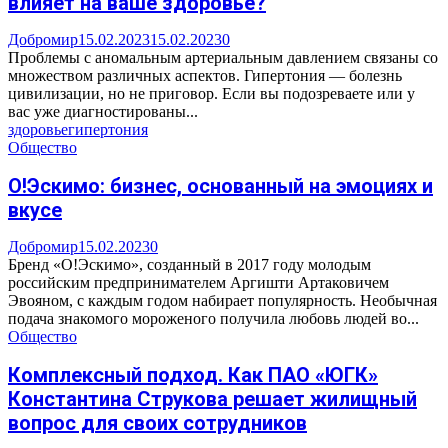
влияет на ваше здоровье?
Добромир
15.02.2023
15.02.2023
0
Проблемы с аномальным артериальным давлением связаны со
множеством различных аспектов. Гипертония — болезнь
цивилизации, но не приговор. Если вы подозреваете или у
вас уже диагностированы...
здоровье
гипертония
Общество
О!Эскимо: бизнес, основанный на эмоциях и
вкусе
Добромир
15.02.2023
0
Бренд «О!Эскимо», созданный в 2017 году молодым
российским предпринимателем Аргишти Артаковичем
Эвояном, с каждым годом набирает популярность. Необычная
подача знакомого мороженого получила любовь людей во...
Общество
Комплексный подход. Как ПАО «ЮГК»
Константина Струкова решает жилищный
вопрос для своих сотрудников