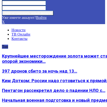
Уже имеете аккаунт?
Войти
X
Новости
ТВ Онлайн
Контакты
Топ
Крупнейшее месторождение золота может ст
опорой экономики…
397 дронов сбито за ночь над 13…
Ким Дотком: России надо готовиться к прямо
Пентагон рассекретил дело о падении НЛО с…
Начальная военная подготовка и новый предм