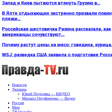
Запад и Киев пытаются втянуть Грузию в…
В Ялте отдыхающих экстренно призвали покин
пляжи…
Российская шестовичка Разина рассказала, как
американцы сочувствуют…
Почему растут цены на мясо: говядина, курица
WSJ: разведка США заявила о подготовке Росс
Новости
Украина
Юрий Подоляка — ВИДЕО
Михаил Онуфриенко — Видео
Россия
Мир
ТВ Онлайн