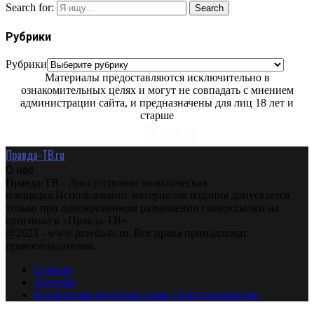
Search for:
Search
Рубрики
Рубрики
Материалы предоставляются исключительно в
ознакомительных целях и могут не совпадать с мнением
администрации сайта, и предназначены для лиц 18 лет и
старше
Правда-ТВ.ru
О нас
Правда-ТВ - Дискуссионно политическая
площадка.Использование материалов издания допускается
только при одновременном размещении гиперссылки на
оригинал в «Правда-ТВ»
@2023 - www.pravda-tv.ru. Все права принадлежат
правообладателям.
Главная
Авторам
Владельцам авторских прав. Ответственности.