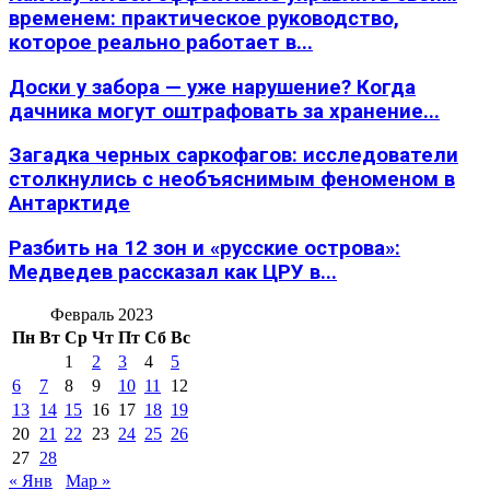
временем: практическое руководство,
которое реально работает в...
Доски у забора — уже нарушение? Когда
дачника могут оштрафовать за хранение...
Загадка черных саркофагов: исследователи
столкнулись с необъяснимым феноменом в
Антарктиде
Разбить на 12 зон и «русские острова»:
Медведев рассказал как ЦРУ в...
Февраль 2023
Пн
Вт
Ср
Чт
Пт
Сб
Вс
1
2
3
4
5
6
7
8
9
10
11
12
13
14
15
16
17
18
19
20
21
22
23
24
25
26
27
28
« Янв
Мар »