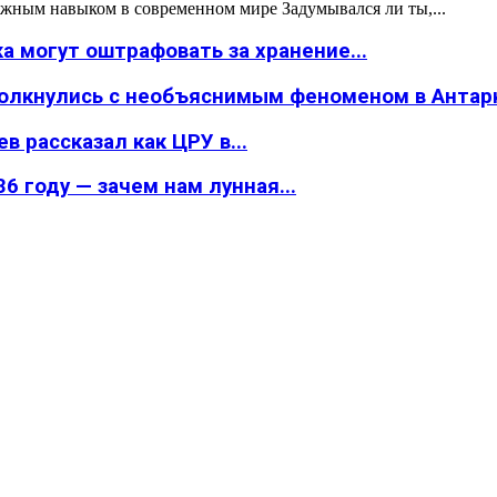
жным навыком в современном мире Задумывался ли ты,...
а могут оштрафовать за хранение...
толкнулись с необъяснимым феноменом в Антар
в рассказал как ЦРУ в...
6 году — зачем нам лунная...