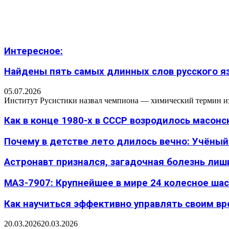
Интересное:
Найдены пять самых длинных слов русского язы
05.07.2026
Институт Русистики назвал чемпиона — химический термин из п
Как в конце 1980-х в СССР возродилось масон
Почему в детстве лето длилось вечно: Учёный н
Астронавт признался, загадочная болезнь лиш
МАЗ-7907: Крупнейшее в мире 24 колесное шасс
Как научиться эффективно управлять своим вре
20.03.2026
20.03.2026