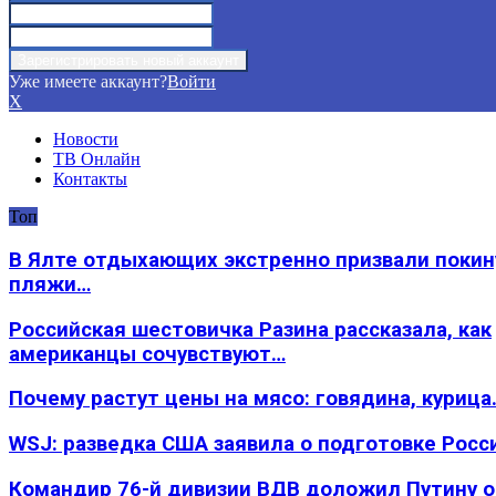
Уже имеете аккаунт?
Войти
X
Новости
ТВ Онлайн
Контакты
Топ
В Ялте отдыхающих экстренно призвали покин
пляжи…
Российская шестовичка Разина рассказала, как
американцы сочувствуют…
Почему растут цены на мясо: говядина, курица
WSJ: разведка США заявила о подготовке Росс
Командир 76-й дивизии ВДВ доложил Путину 