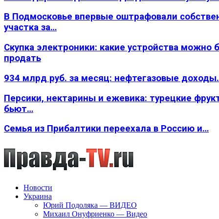
В Подмосковье впервые оштрафовали собстве
участка за…
Скупка электроники: какие устройства можно 
продать
934 млрд руб. за месяц: нефтегазовые доходы
Персики, нектарины и ежевика: турецкие фрук
бьют…
Семья из Прибалтики переехала в Россию и…
Новости
Украина
Юрий Подоляка — ВИДЕО
Михаил Онуфриенко — Видео