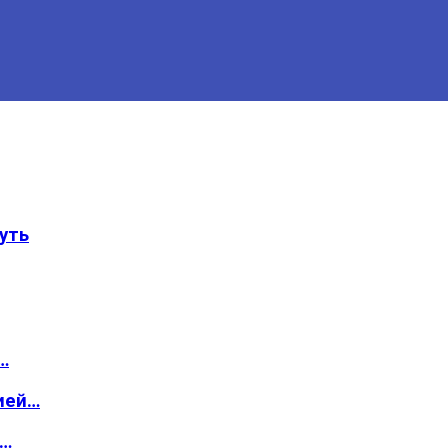
уть
…
ией…
о…