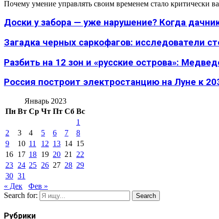
Почему умение управлять своим временем стало критически ва
Доски у забора — уже нарушение? Когда дачник
Загадка черных саркофагов: исследователи с
Разбить на 12 зон и «русские острова»: Медведе
Россия построит электростанцию на Луне к 203
Январь 2023
Пн
Вт
Ср
Чт
Пт
Сб
Вс
1
2
3
4
5
6
7
8
9
10
11
12
13
14
15
16
17
18
19
20
21
22
23
24
25
26
27
28
29
30
31
« Дек
Фев »
Search for:
Search
Рубрики