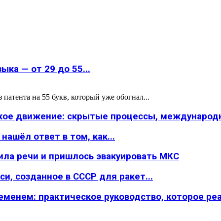
ка — от 29 до 55...
атента на 55 букв, который уже обогнал...
ское движение: скрытые процессы, международн
ашёл ответ в том, как...
ила речи и пришлось эвакуировать МКС
и, созданное в СССР для ракет...
менем: практическое руководство, которое реал