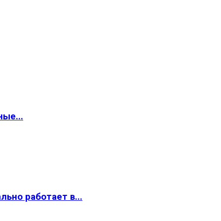
ые...
ьно работает в...