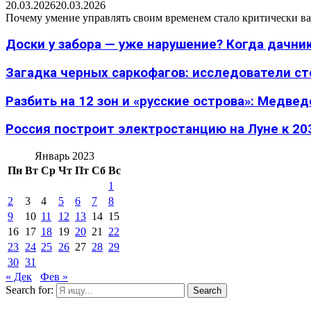
20.03.2026
20.03.2026
Почему умение управлять своим временем стало критически ва
Доски у забора — уже нарушение? Когда дачник
Загадка черных саркофагов: исследователи с
Разбить на 12 зон и «русские острова»: Медведе
Россия построит электростанцию на Луне к 203
Январь 2023
Пн
Вт
Ср
Чт
Пт
Сб
Вс
1
2
3
4
5
6
7
8
9
10
11
12
13
14
15
16
17
18
19
20
21
22
23
24
25
26
27
28
29
30
31
« Дек
Фев »
Search for:
Search