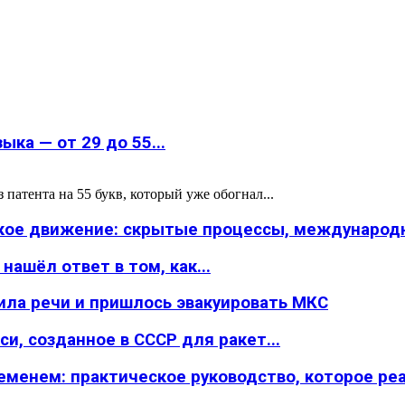
ка — от 29 до 55...
атента на 55 букв, который уже обогнал...
ское движение: скрытые процессы, международн
ашёл ответ в том, как...
ила речи и пришлось эвакуировать МКС
и, созданное в СССР для ракет...
менем: практическое руководство, которое реал