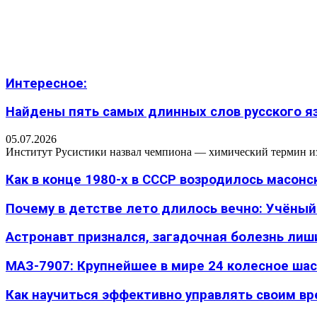
Интересное:
Найдены пять самых длинных слов русского язы
05.07.2026
Институт Русистики назвал чемпиона — химический термин из п
Как в конце 1980-х в СССР возродилось масон
Почему в детстве лето длилось вечно: Учёный н
Астронавт признался, загадочная болезнь лиш
МАЗ-7907: Крупнейшее в мире 24 колесное шасс
Как научиться эффективно управлять своим вре