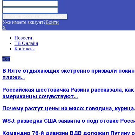
Уже имеете аккаунт?
Войти
X
Новости
ТВ Онлайн
Контакты
Топ
В Ялте отдыхающих экстренно призвали покин
пляжи…
Российская шестовичка Разина рассказала, как
американцы сочувствуют…
Почему растут цены на мясо: говядина, курица
WSJ: разведка США заявила о подготовке Росс
Командир 76-й дивизии ВДВ доложил Путину 