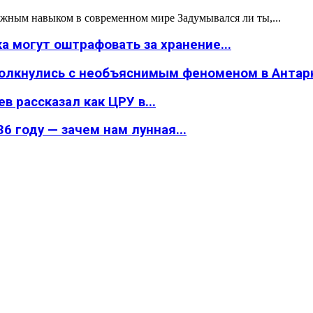
жным навыком в современном мире Задумывался ли ты,...
а могут оштрафовать за хранение...
толкнулись с необъяснимым феноменом в Антар
в рассказал как ЦРУ в...
6 году — зачем нам лунная...