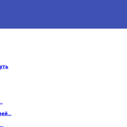
уть
…
ией…
о…