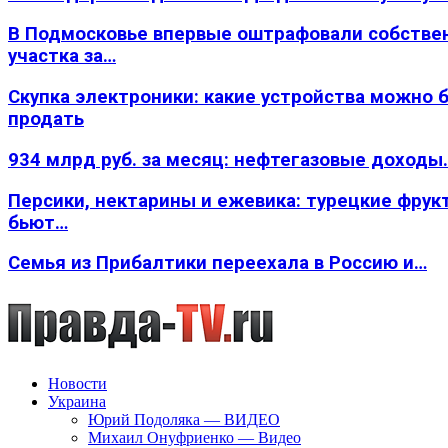
В Подмосковье впервые оштрафовали собстве
участка за…
Скупка электроники: какие устройства можно 
продать
934 млрд руб. за месяц: нефтегазовые доходы
Персики, нектарины и ежевика: турецкие фрук
бьют…
Семья из Прибалтики переехала в Россию и…
Новости
Украина
Юрий Подоляка — ВИДЕО
Михаил Онуфриенко — Видео