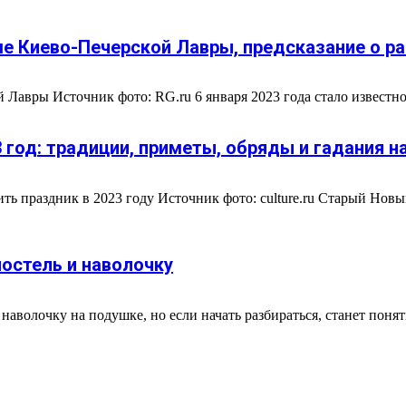
ме Киево-Печерской Лавры, предсказание о р
 Лавры Источник фото: RG.ru 6 января 2023 года стало известно
 год: традиции, приметы, обряды и гадания н
ть праздник в 2023 году Источник фото: culture.ru Старый Новы
постель и наволочку
аволочку на подушке, но если начать разбираться, станет понятн