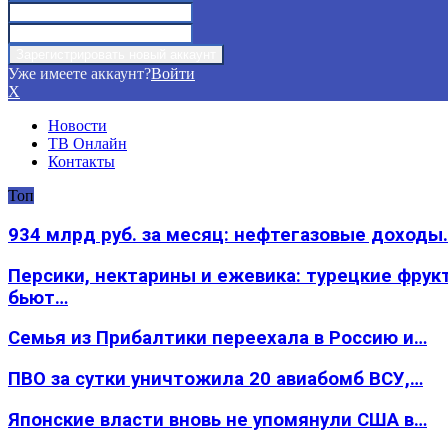
Уже имеете аккаунт?
Войти
X
Новости
ТВ Онлайн
Контакты
Топ
934 млрд руб. за месяц: нефтегазовые доходы
Персики, нектарины и ежевика: турецкие фрук
бьют…
Семья из Прибалтики переехала в Россию и…
ПВО за сутки уничтожила 20 авиабомб ВСУ,…
Японские власти вновь не упомянули США в…