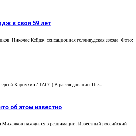
дж в свои 59 лет
ов. Николас Кейдж, сенсационная голливудская звезда. Фото:
Сергей Карпухин / ТАСС) В расследовании The...
что об этом известно
та Михалков находится в реанимации. Известный российский