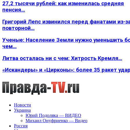
27,2 тысячи рублей: как изменилась средняя
пенсия…
Григорий Лепс извинился перед фанатами из-з
повторной…
Ученые: Население Земли нужно уменьшить б
чем…
Литва осталась ни с чем: Хитрость Кремля…
«Искандеры» и «Цирконы»: более 35 ракет уда
Новости
Украина
Юрий Подоляка — ВИДЕО
Михаил Онуфриенко — Видео
Россия