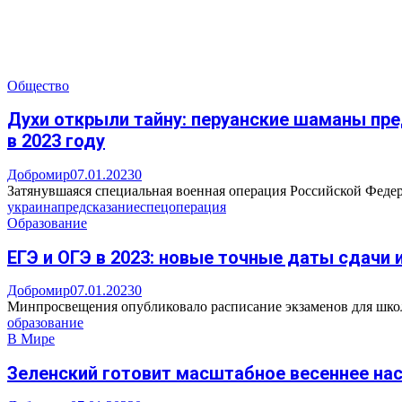
Общество
Духи открыли тайну: перуанские шаманы пре
в 2023 году
Добромир
07.01.2023
0
Затянувшаяся специальная военная операция Российской Федерац
украина
предсказание
спецоперация
Образование
ЕГЭ и ОГЭ в 2023: новые точные даты сдачи 
Добромир
07.01.2023
0
Минпросвещения опубликовало расписание экзаменов для школьн
образование
В Мире
Зеленский готовит масштабное весеннее нас