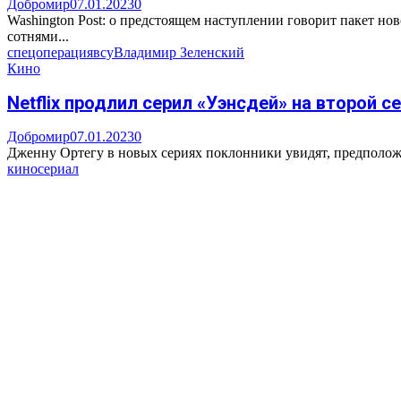
Добромир
07.01.2023
0
Washington Post: о предстоящем наступлении говорит пакет 
сотнями...
спецоперация
всу
Владимир Зеленский
Кино
Netflix продлил серил «Уэнсдей» на второй с
Добромир
07.01.2023
0
Дженну Ортегу в новых сериях поклонники увидят, предположите
кино
сериал