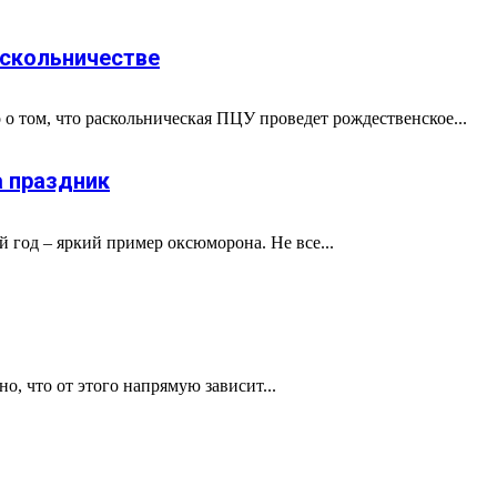
аскольничестве
 о том, что раскольническая ПЦУ проведет рождественское...
а праздник
й год – яркий пример оксюморона. Не все...
о, что от этого напрямую зависит...