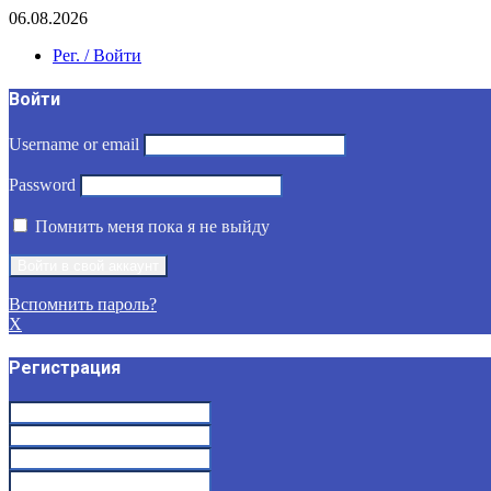
06.08.2026
Рег. / Войти
Войти
Username or email
Password
Помнить меня пока я не выйду
Вспомнить пароль?
X
Регистрация