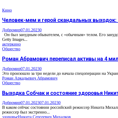
Кино
Человек-мем и герой скандальных выходок: 
Добромир
07.01.2023
0
Он был занудным обывателем, с «обычным» телом. Его занудст
Getty Images...
актер
кино
Общество
Роман Абрамович переписал активы на 4 ми
Добромир
07.01.2023
0
Это произошло за три недели до начала спецоперации на Укра
Роман Аркадьевич Абрамович
Общество
Выходка Собчак и состояние здоровья Никиты
Добромир
07.01.2023
07.01.2023
0
В каком сейчас состоянии российский режиссер Никита Михал
режиссер был экстренно...
здоровье
Никита Сергеевич Михалков