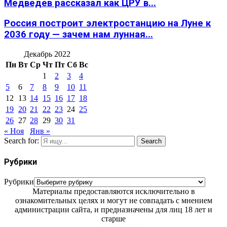
Медведев рассказал как ЦРУ в...
Россия построит электростанцию на Луне к
2036 году — зачем нам лунная...
Декабрь 2022
Пн
Вт
Ср
Чт
Пт
Сб
Вс
1
2
3
4
5
6
7
8
9
10
11
12
13
14
15
16
17
18
19
20
21
22
23
24
25
26
27
28
29
30
31
« Ноя
Янв »
Search for:
Search
Рубрики
Рубрики
Материалы предоставляются исключительно в
ознакомительных целях и могут не совпадать с мнением
администрации сайта, и предназначены для лиц 18 лет и
старше