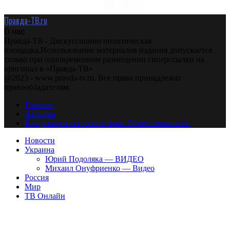
Правда-ТВ.ru
О нас
Правда-ТВ - Дискуссионно политическая
площадка.Использование материалов издания допускается
только при одновременном размещении гиперссылки на
оригинал в «Правда-ТВ»
@2023 - www.pravda-tv.ru. Все права принадлежат
правообладателям.
Главная
Авторам
Владельцам авторских прав. Ответственности.
Новости
Украина
Юрий Подоляка — ВИДЕО
Михаил Онуфриенко — Видео
Россия
Мир
ТВ Онлайн