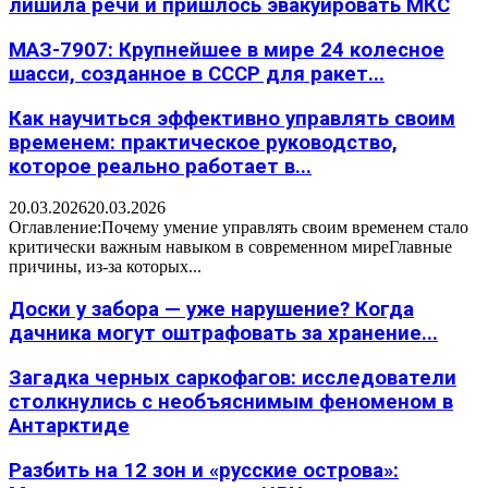
лишила речи и пришлось эвакуировать МКС
МАЗ-7907: Крупнейшее в мире 24 колесное
шасси, созданное в СССР для ракет...
Как научиться эффективно управлять своим
временем: практическое руководство,
которое реально работает в...
20.03.2026
20.03.2026
Оглавление:Почему умение управлять своим временем стало
критически важным навыком в современном миреГлавные
причины, из-за которых...
Доски у забора — уже нарушение? Когда
дачника могут оштрафовать за хранение...
Загадка черных саркофагов: исследователи
столкнулись с необъяснимым феноменом в
Антарктиде
Разбить на 12 зон и «русские острова»: