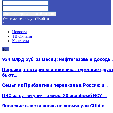
Уже имеете аккаунт?
Войти
X
Новости
ТВ Онлайн
Контакты
Топ
934 млрд руб. за месяц: нефтегазовые доходы
Персики, нектарины и ежевика: турецкие фрук
бьют…
Семья из Прибалтики переехала в Россию и…
ПВО за сутки уничтожила 20 авиабомб ВСУ,…
Японские власти вновь не упомянули США в…