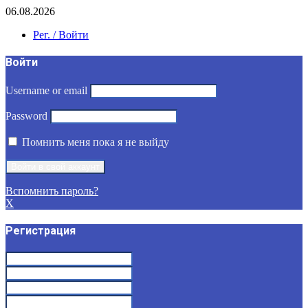
06.08.2026
Рег. / Войти
Войти
Username or email
Password
Помнить меня пока я не выйду
Вспомнить пароль?
X
Регистрация