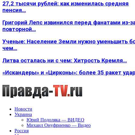
27,2 тысячи рублей: как изменилась средняя
пенсия…
Григорий Лепс извинился перед фанатами из-з
повторной…
Ученые: Население Земли нужно уменьшить б
чем…
Литва осталась ни с чем: Хитрость Кремля…
«Искандеры» и «Цирконы»: более 35 ракет уда
Новости
Украина
Юрий Подоляка — ВИДЕО
Михаил Онуфриенко — Видео
Россия