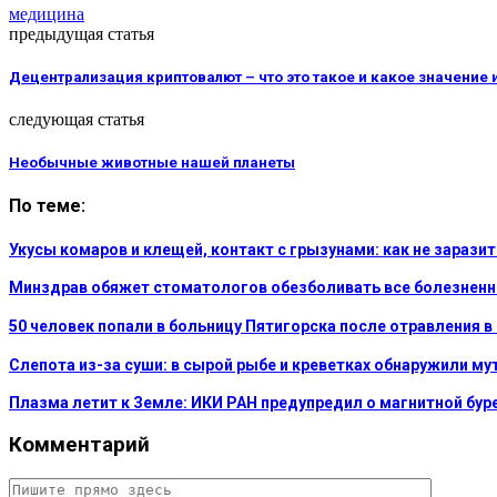
медицина
предыдущая статья
Децентрализация криптовалют – что это такое и какое значение
следующая статья
Необычные животные нашей планеты
По теме:
Укусы комаров и клещей, контакт с грызунами: как не зарази
Минздрав обяжет стоматологов обезболивать все болезненн
50 человек попали в больницу Пятигорска после отравления 
Слепота из-за суши: в сырой рыбе и креветках обнаружили м
Плазма летит к Земле: ИКИ РАН предупредил о магнитной буре
Комментарий