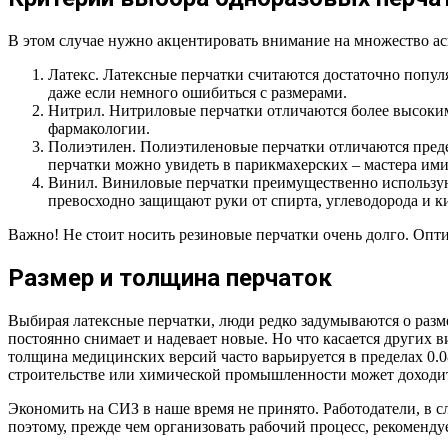
В этом случае нужно акцентировать внимание на множество аспе
Латекс. Латексные перчатки считаются достаточно попул
даже если немного ошибиться с размерами.
Нитрил. Нитриловые перчатки отличаются более высоким
фармакологии.
Полиэтилен. Полиэтиленовые перчатки отличаются преде
перчатки можно увидеть в парикмахерских – мастера ими
Винил. Виниловые перчатки преимущественно использую
превосходно защищают руки от спирта, углеводорода и ки
Важно! Не стоит носить резиновые перчатки очень долго. Оптим
Размер и толщина перчаток
Выбирая латексные перчатки, люди редко задумываются о разме
постоянно снимает и надевает новые. Но что касается других в
толщина медицинских версий часто варьируется в пределах 0.0
строительстве или химической промышленности может доходит
Экономить на СИЗ в наше время не принято. Работодатели, в 
поэтому, прежде чем организовать рабочий процесс, рекоменду