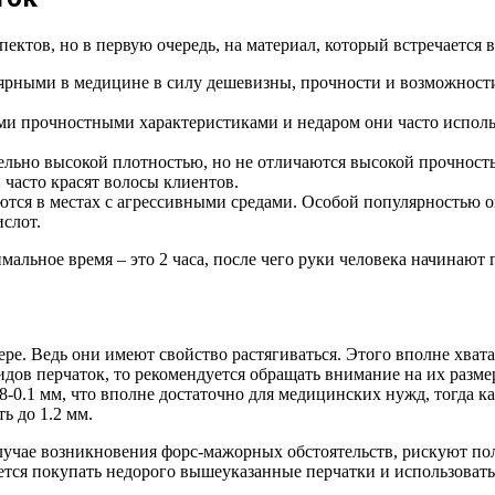
ктов, но в первую очередь, на материал, который встречается в
ярными в медицине в силу дешевизны, прочности и возможности
и прочностными характеристиками и недаром они часто использ
льно высокой плотностью, но не отличаются высокой прочност
 часто красят волосы клиентов.
тся в местах с агрессивными средами. Особой популярностью 
слот.
альное время – это 2 часа, после чего руки человека начинают 
ре. Ведь они имеют свойство растягиваться. Этого вполне хвата
идов перчаток, то рекомендуется обращать внимание на их размер
8-0.1 мм, что вполне достаточно для медицинских нужд, тогда к
ь до 1.2 мм.
случае возникновения форс-мажорных обстоятельств, рискуют п
ется покупать недорого вышеуказанные перчатки и использовать