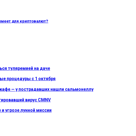
 имеет для криптовалют?
ться туляремией на даче
ые процедуры с 1 октября
в кафе — у пострадавших нашли сальмонеллу
утировавший вирус CMNV
 и угрозе лунной миссии