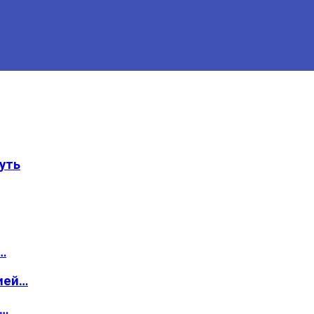
уть
…
ией…
о…