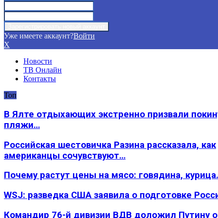
Уже имеете аккаунт?
Войти
X
Новости
ТВ Онлайн
Контакты
Топ
В Ялте отдыхающих экстренно призвали покин
пляжи…
Российская шестовичка Разина рассказала, как
американцы сочувствуют…
Почему растут цены на мясо: говядина, курица
WSJ: разведка США заявила о подготовке Росс
Командир 76-й дивизии ВДВ доложил Путину 