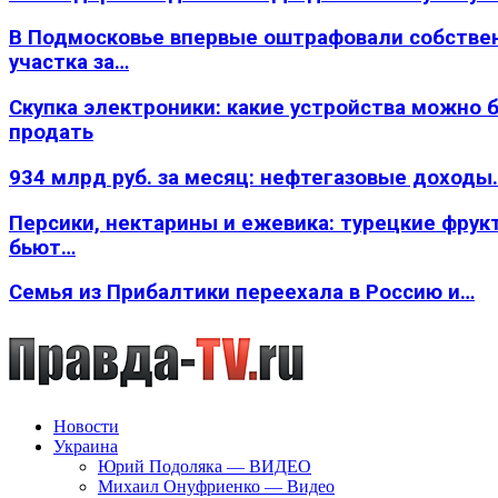
В Подмосковье впервые оштрафовали собстве
участка за…
Скупка электроники: какие устройства можно 
продать
934 млрд руб. за месяц: нефтегазовые доходы
Персики, нектарины и ежевика: турецкие фрук
бьют…
Семья из Прибалтики переехала в Россию и…
Новости
Украина
Юрий Подоляка — ВИДЕО
Михаил Онуфриенко — Видео